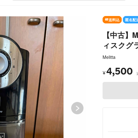
SOLD OU
送料込
匿名配
【中古】Me
ィスクグラ
Melitta
4,500
¥