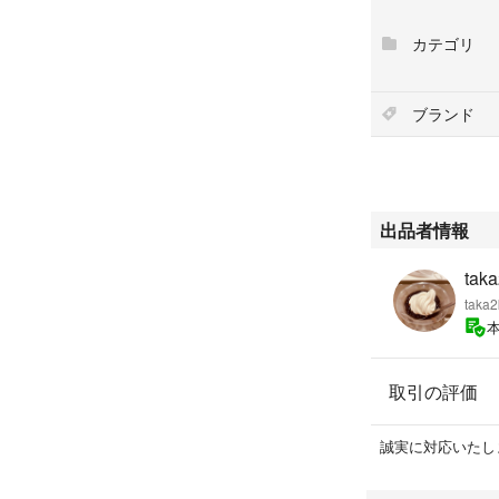
#Melitta
#ECG71-1/B
カテゴリ
#スマホ/家電/カ
#調理家電
ブランド
#電動式コーヒー
【購入にあたって
2017/12購入
出品者情報
て保管していたた
製品の特性上、入
taka
ー粉が残っている
taka2
い。
グラインダー部分
い。
取引の評価
説明書、箱付属し
誠実に対応いたし