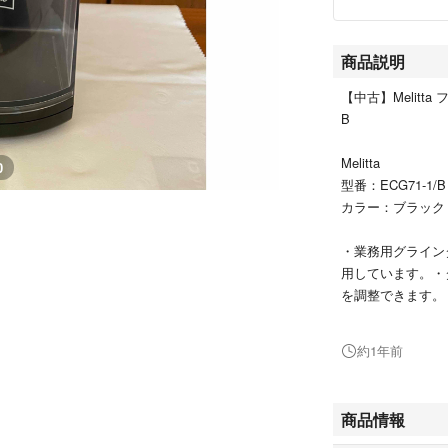
商品説明
【中古】Melitta
B
Melitta
0
型番：ECG71-1/B
カラー：ブラック
・業務用グライン
用しています。・
を調整できます。
できます。・豆が
可能です。
約1年前
シリーズ名：メリタ(M
カラー：ブラック
商品情報