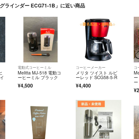
クグラインダー ECG71-1B」に近い商品
電動式コーヒーミル
コーヒーメーカー
コ
ヒ
Melitta MJ-518 電動コ
メリタ ツイスト ルビ
M
ライ
ーヒーミル ブラック
ーレッド SCG58-5-R
ー
ー
¥4,500
¥4,400
¥2