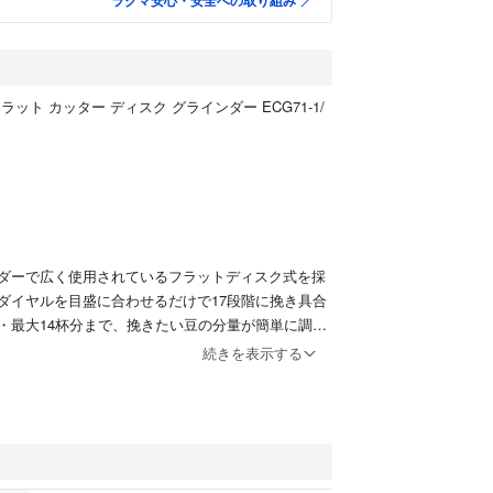
ラクマ安心・安全への取り組み
 フラット カッター ディスク グラインダー ECG71-1/
ダーで広く使用されているフラットディスク式を採
ダイヤルを目盛に合わせるだけで17段階に挽き具合
・最大14杯分まで、挽きたい豆の分量が簡単に調節
最大200グラム入るため、一気に大容量挽くことが
続きを表示する
elitta)