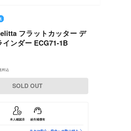
T
送
litta フラットカッター デ
インダー ECG71-1B
送料込
SOLD OUT
本人確認済
紛失補償有