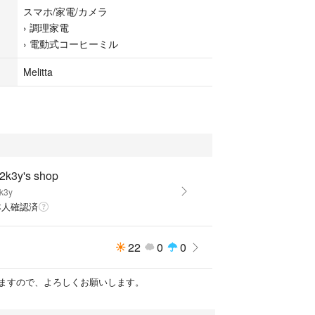
スマホ/家電/カメラ
›
調理家電
メラ
›
電動式コーヒーミル
Melitta
ミル
の注意】
。購入時期は古いですが、使用頻度は少なく、箱に入れ
め、動作に支障はありません。
念に清掃、除菌してますが、細かいところにコーヒ
2k3y's shop
箇所があります。気になる方は購入をお控えくださ
k3y
本人確認済
にも多少の摩耗はあります。写真でご確認くださ
22
0
0
ています。
ますので、よろしくお願いします。