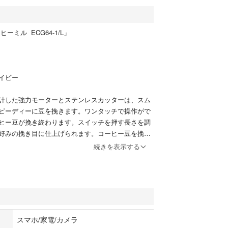
ーヒーミル ECG64-1/L」
イビー
計した強力モーターとステンレスカッターは、スム
ピーディーに豆を挽きます。ワンタッチで操作がで
ヒー豆が挽き終わります。スイッチを押す長さを調
好みの挽き目に仕上げられます。コーヒー豆を挽き
わえない、芳醇なアロマを楽しむことが…
続きを表示する
リタ
ルー
スマホ/家電/カメラ
メラ