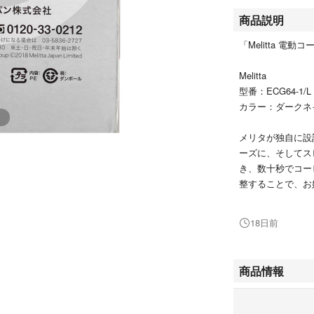
商品説明
「Melitta 電動コ
Melitta
型番：ECG64-1/L
カラー：ダークネ
メリタが独自に設
ーズに、そしてス
き、数十秒でコー
整することで、お
たての時にしか味
18日前
シリーズ名：メ
代表カラー：ブ
商品情報
#Melitta
#ECG64-1/L
#スマホ/家電/カ