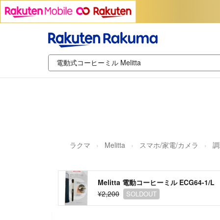
ラクマ
Melitta
スマホ/家電/カメラ
調
Melitta 電動コーヒーミル ECG64-1/L
¥2,200
SOLDOUT