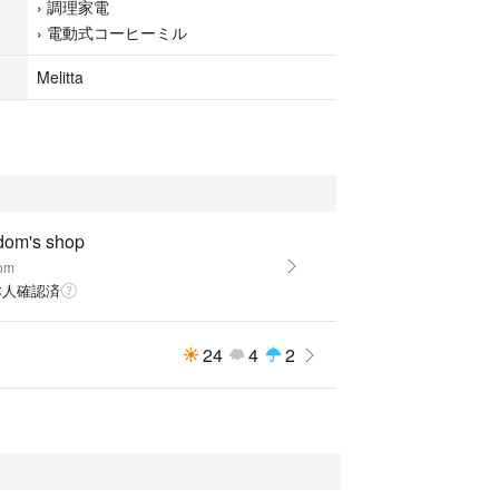
›
調理家電
›
電動式コーヒーミル
ミル
Melitta
dom's shop
om
本人確認済
24
4
2