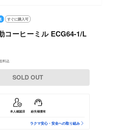
SOLD OUT
送
すぐに購入可
 電動コーヒーミル ECG64-1/L
送料込
SOLD OUT
本人確認済
紛失補償有
ラクマ安心・安全への取り組み