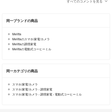
sochieta
- 約1年前
すべてのコメントを見る
ご連絡ありがとうございます。
おおよそ週に1回ぐらいです。
同一ブランドの商品
ここ数年は未使用でした。
事前に稼働することは確認しています。
Melitta
ご検討よろしくお願いします。
Melittaのスマホ/家電/カメラ
ゆう
- 約1年前
Melittaの調理家電
出品者
Melittaの電動式コーヒーミル
ゆうさん、こんにちは。電動コーヒーミルを探していてゆうさんのミ
ルに辿り着きました。
こちらのコーヒーミルについて、どのくらいの頻度でご使用しておら
同一カテゴリの商品
れましたかお聞きしたいです。
よろしくお願いいたします。
スマホ/家電/カメラ
sochieta
- 約1年前
スマホ/家電/カメラ
›
調理家電
スマホ/家電/カメラ
›
調理家電
›
電動式コーヒーミル