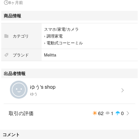
8ヶ月前
消費電力：120W
商品情報
幅x高さx奥行：98x183x98mm
スマホ/家電/カメラ
カテゴリ
›
調理家電
›
電動式コーヒーミル
ブランド
Melitta
出品者情報
ゆう's shop
ゆう
取引の評価
62
1
0
コメント