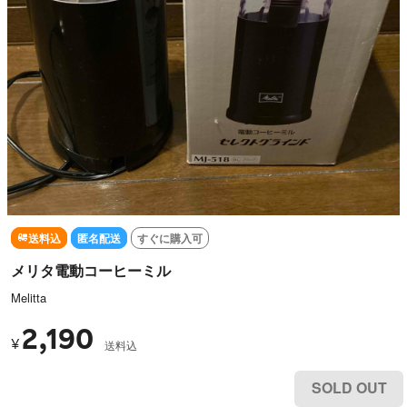
送料込
匿名配送
すぐに購入可
メリタ電動コーヒーミル
Melitta
2,190
¥
送料込
SOLD OUT