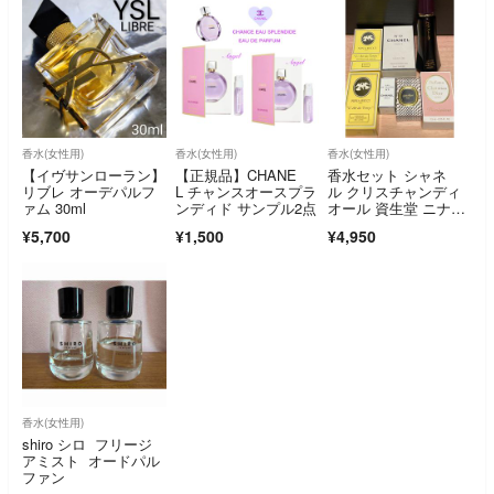
香水(女性用)
香水(女性用)
香水(女性用)
【イヴサンローラン】
【正規品】CHANE
香水セット シャネ
リブレ オーデパルフ
L チャンスオースプラ
ル クリスチャンディ
ァム 30ml
ンディド サンプル2点
オール 資生堂 ニナリ
ッチ 希少 レトロ
¥5,700
¥1,500
¥4,950
香水(女性用)
shiro シロ フリージ
アミスト オードパル
ファン