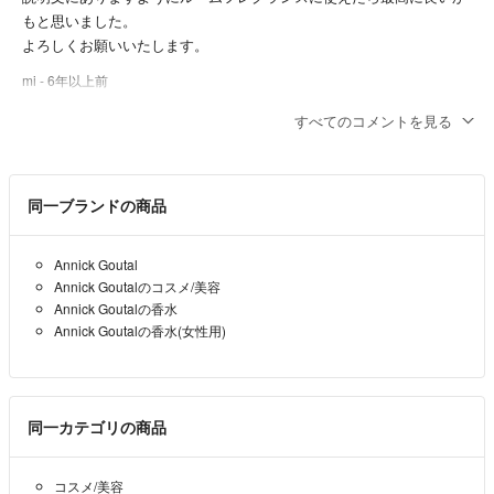
もと思いました。
よろしくお願いいたします。
mi
- 6年以上前
すべてのコメントを見る
mi様☺︎
コメントありがとうございます！
2300円ではいかがでしょうか？
同一ブランドの商品
どうぞよろしくお願いします🙇‍♀️
pippi
- 6年以上前
出品者
Annick Goutal
Annick Goutalのコスメ/美容
こんばんは。
Annick Goutalの香水
こちら2000円にお値引きしていただくことはできますか？
Annick Goutalの香水(女性用)
ご検討よろしくお願いいたします。
mi
- 6年以上前
同一カテゴリの商品
コスメ/美容