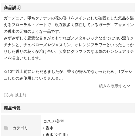
商品説明
ガーデニア、即ちクチナシの花の香りをメインとした確固とした気品を湛
えるフローラル・ノートで、現在数多く存在しているガーデニア香メイン
の香水の元祖のような一品です。
みずみずしく豊潤な甘さがともすればノスタルジックなまでに匂い漂うク
チナシと、チュベローズやジャスミン、オレンジフラワーといったしっか
りした香りの花々が溶け合い、大変にグラマラスな印象のセンシュアリテ
ィを演出いたします。
☆10年以上前にいただきましたが、香りが好みでなかったため、1プッシ
ュしたのみ使用していません︎︎︎︎☺︎
かなり年月が経っているため、肌付けはおすすめしません!!
続きを表示する
☆お部屋の香り付けや、インテリアとしてお使いいただくのがおすすめで
6年以上前
す︎︎︎︎☺︎
☆ご購入後は、ご購入者さまの責任でご使用をお願いします!!
商品情報
☆ノークレームノーリターンでご理解のある方以外は御遠慮くださいませ
🙇‍♀️
コスメ/美容
カテゴリ
›
香水
›
香水(女性用)