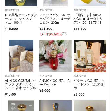
香水(女性用)
香水(女性用)
香水(女性用)
レア美品アニックグタ
アニックグタール オ
【国内正規】Annic
ール ル シュブルフ
ーダドリアン オーデ
k Goutal オーダドリ
ィユ 100ml
コロン 200ml
アン 100 【4-75-4】
¥15,500
¥21,300
¥16,500
(7%)
1,491円相当還元
香水(女性用)
香水(女性用)
香水(女性用)
ANNICK GOUTAL ア
ANNICK GOUTAL Ro
グタール GOUTAL オ
ニック グタール ケラ
se Pompon
ードトワレ ほぼ未使
ムール 香水 サンプル
用
¥5,000
¥1,400
¥8,500