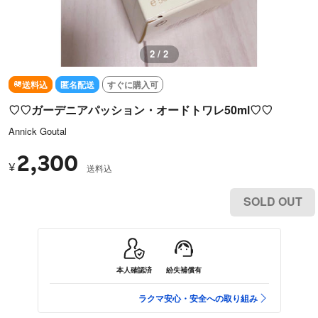
2 / 2
送料込
匿名配送
すぐに購入可
♡♡ガーデニアパッション・オードトワレ50ml♡♡
Annick Goutal
2,300
¥
送料込
SOLD OUT
本人確認済
紛失補償有
ラクマ安心・安全への取り組み