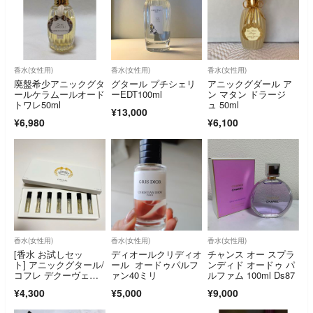
香水(女性用)
香水(女性用)
香水(女性用)
廃盤希少アニックグタ
グタール プチシェリ
アニックグダール ア
ールケラムールオード
ーEDT100ml
ン マタン ドラージ
トワレ50ml
ュ 50ml
¥13,000
¥6,980
¥6,100
香水(女性用)
香水(女性用)
香水(女性用)
[香水 お試しセッ
ディオールクリディオ
チャンス オー スプラ
ト] アニックグタール/
ール オードゥパルフ
ンディド オードゥ パ
コフレ デクーヴェル
ァン40ミリ
ルファム 100ml Ds87
ト
¥4,300
¥5,000
¥9,000