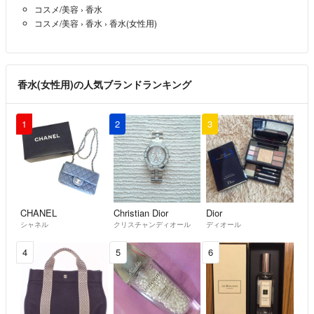
コスメ/美容
›
香水
コスメ/美容
›
香水
›
香水(女性用)
香水(女性用)の人気ブランドランキング
1
2
3
CHANEL
Christian Dior
Dior
シャネル
クリスチャンディオール
ディオール
4
5
6