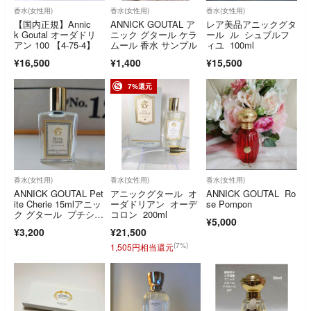
香水(女性用)
香水(女性用)
香水(女性用)
【国内正規】Annic
ANNICK GOUTAL ア
レア美品アニックグタ
k Goutal オーダドリ
ニック グタール ケラ
ール ル シュブルフ
アン 100 【4-75-4】
ムール 香水 サンプル
ィユ 100ml
¥16,500
¥1,400
¥15,500
7%還元
香水(女性用)
香水(女性用)
香水(女性用)
ANNICK GOUTAL Pet
アニックグタール オ
ANNICK GOUTAL Ro
ite Cherie 15mlアニッ
ーダドリアン オーデ
se Pompon
ク グタール プチシェ
コロン 200ml
¥5,000
リー新品未使用
¥3,200
¥21,500
(7%)
1,505円相当還元