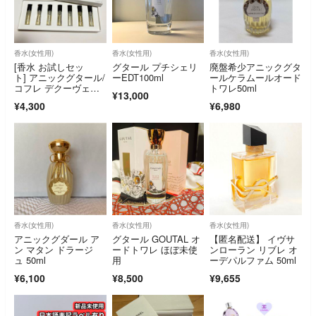
香水(女性用)
香水(女性用)
香水(女性用)
[香水 お試しセッ
グタール プチシェリ
廃盤希少アニックグタ
ト] アニックグタール/
ーEDT100ml
ールケラムールオード
コフレ デクーヴェル
トワレ50ml
¥13,000
ト
¥4,300
¥6,980
香水(女性用)
香水(女性用)
香水(女性用)
アニックグダール ア
グタール GOUTAL オ
【匿名配送】 イヴサ
ン マタン ドラージ
ードトワレ ほぼ未使
ンローラン リブレ オ
ュ 50ml
用
ーデパルファム 50ml
¥6,100
¥8,500
¥9,655