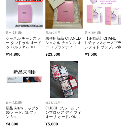
香水(女性用)
香水(女性用)
香水(女性用)
シャネル チャンス オ
未使用新品 CHANEL/
【正規品】CHANE
ー タンドゥル オード
シャネル チャンス オ
L チャンスオースプラ
ゥ パルファム 100m
ー スプランディド オ
ンディド サンプル2点
l CHANEL 香水 日本
ードゥ パルファム
¥14,800
¥23,500
¥1,500
語表記ラベル有り
香水(女性用)
香水(女性用)
新品 Aiam チャプター
GUCCI ブルーム ア
65 オードパルファ
ンブロシア ディ フィ
ン 8ml
オーリ オードパルフ
ァム
¥4,300
¥5,000