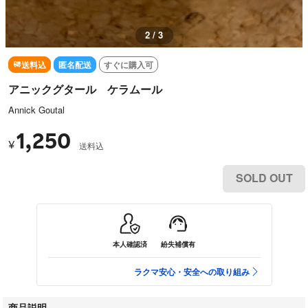
3 / 3
送料込
匿名配送
すぐに購入可
アニックグタール ケラムール
Annick Goutal
1,250
¥
送料込
SOLD OUT
本人確認済
紛失補償有
ラクマ安心・安全への取り組み
商品説明