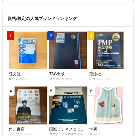
資格/検定の人気ブランドランキング
1
2
3
旺文社
TAC出版
翔泳社
オウブンシャ
タックシュッパン
ショウエイシャ
4
5
6
角川書店
国際ビジネスコミュニケーション協会
学研
カドカワショテン
コクサイビジネスコミュニケーションキョウカイ
ガッケン