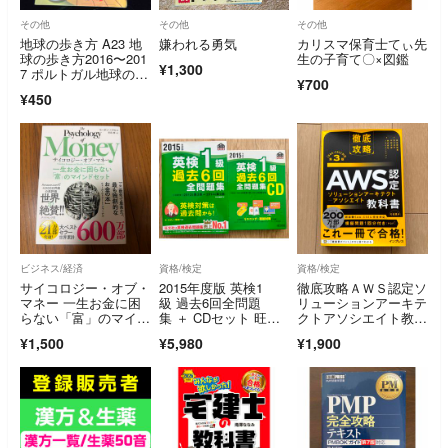
その他
その他
その他
地球の歩き方 A23 地
嫌われる勇気
カリスマ保育士てぃ先
球の歩き方2016〜201
生の子育て〇×図鑑
¥1,300
7 ポルトガル地球の歩
¥700
き方
¥450
ビジネス/経済
資格/検定
資格/検定
サイコロジー・オブ・
2015年度版 英検1
徹底攻略ＡＷＳ認定ソ
マネー 一生お金に困
級 過去6回全問題
リューションアーキテ
らない「富」のマイン
集 ＋ CDセット 旺文
クトアソシエイト教科
ドセット モーガン・
社
書 第3版
¥1,500
¥5,980
¥1,900
ハウセル