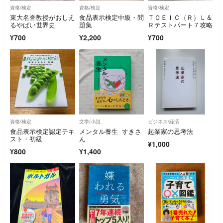
資格/検定
資格/検定
資格/検定
東大名誉教授がおしえ
食品表示検定中級・問
ＴＯＥＩＣ（Ｒ）Ｌ＆
るやばい世界史
題集
Ｒテストパート７攻略
¥700
¥2,200
¥700
資格/検定
文学/小説
ビジネス/経済
食品表示検定認定テキ
メンタル養生 すきさ
起業家の思考法
スト・初級
ん
¥1,000
¥800
¥1,400