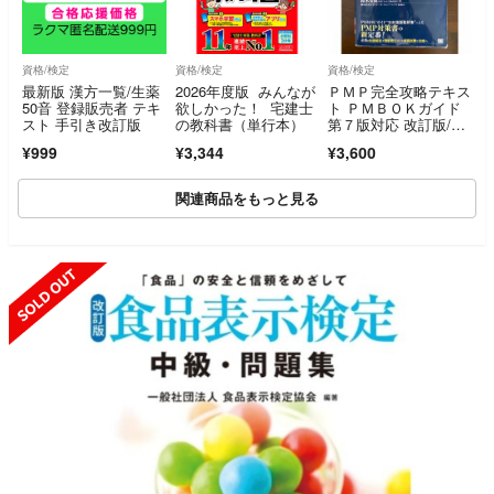
資格/検定
資格/検定
資格/検定
最新版 漢方一覧/生薬
2026年度版 みんなが
ＰＭＰ完全攻略テキス
50音 登録販売者 テキ
欲しかった！ 宅建士
ト ＰＭＢＯＫガイド
スト 手引き改訂版
の教科書（単行本）
第７版対応 改訂版/翔
泳社/鈴木安而（単行
¥999
¥3,344
¥3,600
本（ソフトカバー））
関連商品をもっと見る
SOLD OUT