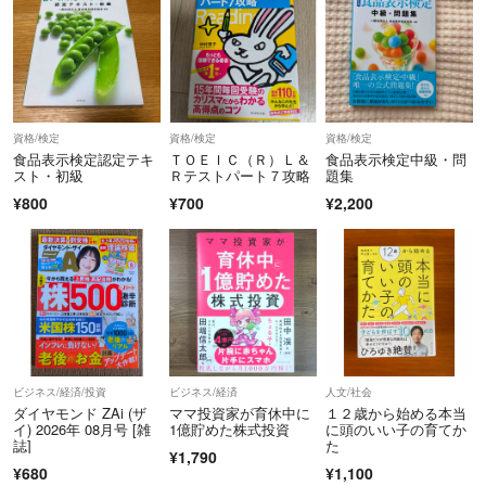
資格/検定
資格/検定
資格/検定
食品表示検定認定テキ
ＴＯＥＩＣ（Ｒ）Ｌ＆
食品表示検定中級・問
スト・初級
Ｒテストパート７攻略
題集
¥800
¥700
¥2,200
ビジネス/経済/投資
ビジネス/経済
人文/社会
ダイヤモンド ZAi (ザ
ママ投資家が育休中に
１２歳から始める本当
イ) 2026年 08月号 [雑
1億貯めた株式投資
に頭のいい子の育てか
誌]
た
¥1,790
¥680
¥1,100