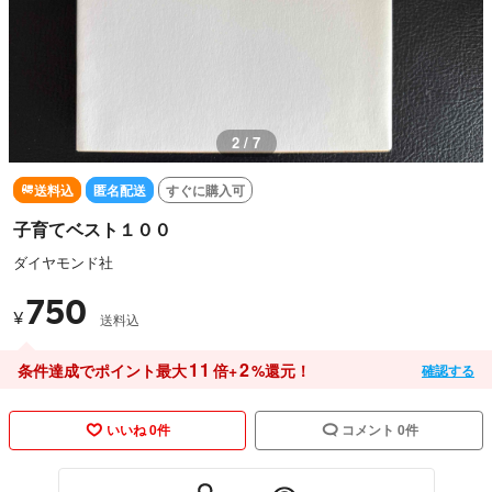
2 / 7
送料込
匿名配送
すぐに購入可
子育てベスト１００
ダイヤモンド社
750
¥
送料込
11
2
条件達成でポイント最大
倍+
%還元！
確認する
いいね 0件
コメント 0件