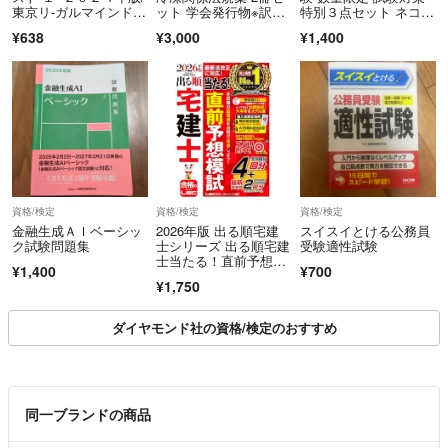
東京リ-ガルマインド/
ット 学会発行物※訳ア
特別３点セット ネコポ
東京リーガルマインド
リ品書き込みあり
ス送付
¥638
¥3,000
¥1,400
ＬＥＣ総合研究所宅建
（単行本）
資格/検定
資格/検定
資格/検定
金融生成ＡＩベーシッ
2026年版 出る順宅建
スイスイとける公務員
ク試験問題集
士シリーズ 出る順宅建
受験適性試験
士当たる！直前予想模
¥1,400
¥700
試 LEC
¥1,750
ダイヤモンド社の資格/検定のおすすめ
同一ブランドの商品