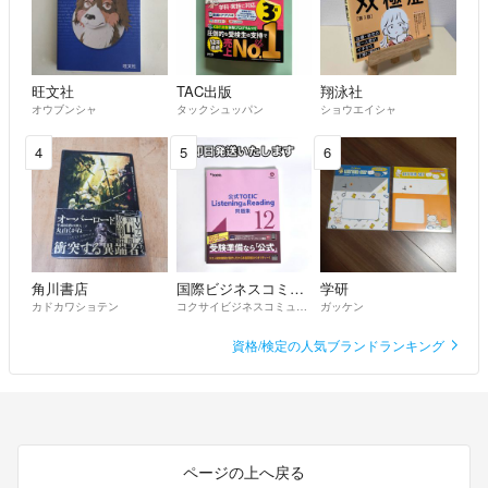
旺文社
TAC出版
翔泳社
オウブンシャ
タックシュッパン
ショウエイシャ
4
5
6
角川書店
国際ビジネスコミュニケーション協会
学研
カドカワショテン
コクサイビジネスコミュニケーションキョウカイ
ガッケン
資格/検定の人気ブランドランキング
ページの上へ戻る