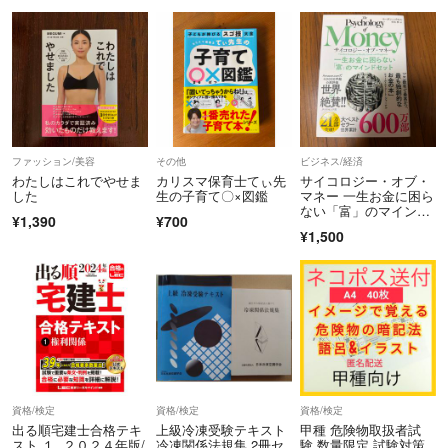
ファッション/美容
その他
ビジネス/経済
わたしはこれでやせま
カリスマ保育士てぃ先
サイコロジー・オブ・
した
生の子育て〇×図鑑
マネー 一生お金に困ら
ない「富」のマインド
¥1,390
¥700
セット モーガン・ハウ
¥1,500
セル
資格/検定
資格/検定
資格/検定
出る順宅建士合格テキ
上級冷凍受験テキスト
甲種 危険物取扱者試
スト １ ２０２４年版/
冷凍関係法規集 2冊セ
験 数量限定 試験対策