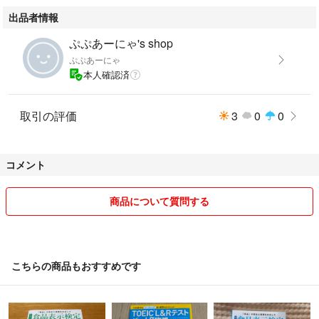
出品者情報
ぷぷあーにゃ's shop
ぷぷあーにゃ
本人確認済
取引の評価
3
0
0
コメント
商品について質問する
こちらの商品もおすすめです