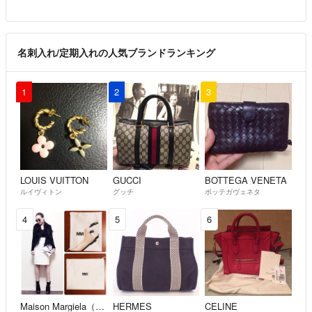
名刺入れ/定期入れの人気ブランドランキング
1
2
3
LOUIS VUITTON
GUCCI
BOTTEGA VENETA
ルイヴィトン
グッチ
ボッテガヴェネタ
4
5
6
Maison Margiela（旧Maison Martin Margiela）
HERMES
CELINE