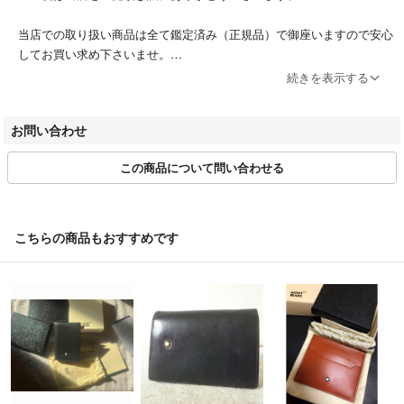
当店での取り扱い商品は全て鑑定済み（正規品）で御座いますので安心
してお買い求め下さいませ。
皆様のブランドライフを応援致します。
続きを表示する
営業日時 10:00～12:00 13:00～17:00（土日祝休み）
お問い合わせ
第305521507463号/東京都公安委員会 /古物商許可証
この商品について問い合わせる
適格請求書登録番号 T2011501020797
※商品の発送は入金確認後、３営業日以内となります。
※発送の日時指定は承っておりません。
こちらの商品もおすすめです
※商品のラッピングは行っておりません。
※お客様都合によるキャンセルは原則お受けしておりません。
＝＝＝＝＝＝＝＝＝＝＝＝＝＝
こちらのアカウントはラクマ公式パートナーの株式会社peaceによって
運営されています。
▼特商法
https://fril.jp/ts/official/law/a078/
▼返品特約