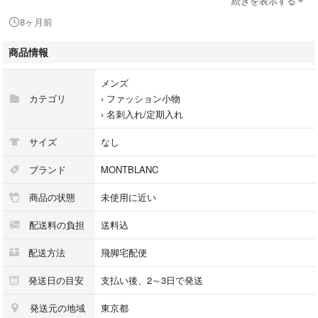
続きを表示する
状態：擦れ小
8ヶ月前
商品情報
□□□ 状態ランクについて □□□
メンズ
カテゴリ
›
ファッション小物
【N】 新品
›
名刺入れ/定期入れ
【S】 未使用品（展示品など）
【A】 傷汚れが少なく状態の良い商品
サイズ
なし
【B】 程よい使用感や多少の傷、汚れはあるが程度良好の商品
【C】 使用感の他、目立つ傷や汚れが見れる商品
ブランド
MONTBLANC
【D】 かなり大きな痛みがある難あり商品
商品の状態
未使用に近い
※記載させていただきました状態説明・ランクは、あくまで弊社基準にて
判断したものとなります。
配送料の負担
送料込
その為、個人差による主観の差が生じる場合も御座いますので、あらかじ
めご了承頂いた上で、ご検討下さいませ。
配送方法
飛脚宅配便
pleasure（株式会社peace）が販売しています。
発送日の目安
支払い後、2～3日で発送
出品中の商品につきましては全て正規品(本物）でございます。
発送元の地域
東京都
（古物許可証第305521507463東京都公安委員会）