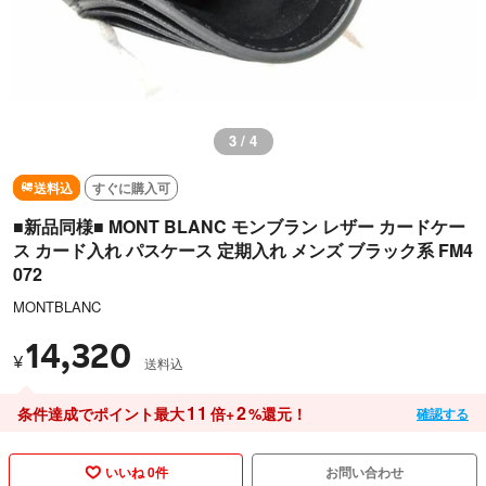
3 / 4
送料込
すぐに購入可
■新品同様■ MONT BLANC モンブラン レザー カードケー
ス カード入れ パスケース 定期入れ メンズ ブラック系 FM4
072
MONTBLANC
14,320
¥
送料込
11
2
条件達成でポイント最大
倍+
%還元！
確認する
いいね 0件
お問い合わせ