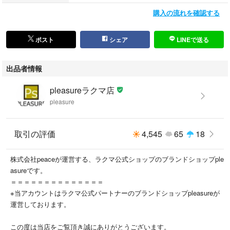
購入の流れを確認する
All the products currently on sale are genuine and authentic.
(Used Goods License No. 305521507463)
ポスト
シェア
LINEで送る
出品者情報
pleasureラクマ店
pleasure
取引の評価
4,545
65
18
株式会社peaceが運営する、ラクマ公式ショップのブランドショップple
asureです。
＝＝＝＝＝＝＝＝＝＝＝＝＝＝
※当アカウントはラクマ公式パートナーのブランドショップpleasureが
運営しております。
この度は当店をご覧頂き誠にありがとうございます。