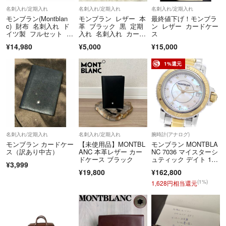
https://fril.jp/ts/official/law/a078/#return_policy
名刺入れ/定期入れ
名刺入れ/定期入れ
名刺入れ/定期入れ
モンブラン(Montblan
モンブラン レザー 本
最終値下げ！モンブラ
c) 財布 名刺入れ ド
革 ブラック 黒 定期
ン レザー カードケー
イツ製 フルセット 未
入れ 名刺入れ カード
ス
使用品
ケース
¥14,980
¥5,000
¥15,000
1%還元
名刺入れ/定期入れ
名刺入れ/定期入れ
腕時計(アナログ)
モンブラン カードケー
【未使用品】MONTBL
モンブラン MONTBLA
ス（訳あり中古）
ANC 本革レザー カー
NC 7036 マイスターシ
ドケース ブラック
ュティック デイト 11P
¥3,999
ダイヤ クォーツ ボー
¥19,800
¥162,800
イズ _957135
(1%)
1,628円相当還元