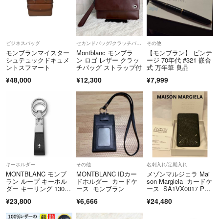
ビジネスバッグ
セカンドバッグ/クラッチバッグ
その他
モンブランマイスター
Montblanc モンブラ
【モンブラン】 ビンテ
シュテュックドキュメ
ン ロゴ レザー クラッ
ージ 70年代 #321 嵌合
ントスフマート
チバッグ ストラップ付
式 万年筆 良品
¥48,000
¥12,300
¥7,999
キーホルダー
その他
名刺入れ/定期入れ
MONTBLANC モンブ
MONTBLANC IDカー
メゾンマルジェラ Mai
ラン ループ キーホル
ドホルダー カードケ
son Margiela カードケ
ダー キーリング 13074
ース モンブラン
ース SA1VX0017 P44
7
55 T8013 黒 ブラック
¥23,800
¥6,666
¥24,480