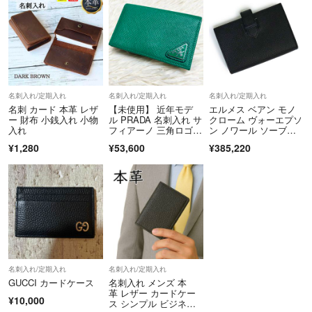
名刺入れ/定期入れ
名刺入れ/定期入れ
名刺入れ/定期入れ
名刺 カード 本革 レザ
【未使用】 近年モデ
エルメス ベアン モノ
ー 財布 小銭入れ 小物
ル PRADA 名刺入れ サ
クローム ヴォーエプソ
入れ
フィアーノ 三角ロゴ I
ン ノワール ソーブラ
C内蔵
ック U刻印 カードケー
¥1,280
¥53,600
¥385,220
ス 名刺入れ 定期入
れ パスケース レザ
ー ブラック金具 箱
付 HERMES（新品・
未使用品）
名刺入れ/定期入れ
名刺入れ/定期入れ
GUCCI カードケース
名刺入れ メンズ 本
革 レザー カードケー
¥10,000
ス シンプル ビジネ