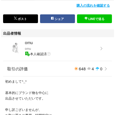
レディース
購入の流れを確認する
メンズ
ビジネスカードホルダー
パスケース
ポスト
シェア
LINEで送る
カードホルダー
MONTBLANC
出品者情報
omu
omu
本人確認済
取引の評価
648
4
0
初めまして^_^
基本的にブランド物を中心に
出品させていただいです。
申し訳ございませんが、