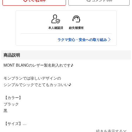
本人確認済
紛失補償有
ラクマ安心・安全への取り組み
商品説明
MONT BLANCのレザー製名刺入れです♪
モンブランでは珍しいデザインの
シンプルでシックでとてもカッコいい♪
【カラー】
ブラック
黒
【サイズ】
横：10.5cm
続きを表示する