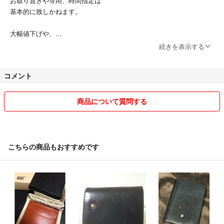
お取り置きや専用、時間指定は
基本的に致しかねます。
大幅値下げや、
あまりに失礼な方は、
続きを表示する
申し訳ございませんがブロックを
させていただくことがあります。
コメント
ご了承ください。
気持ちのいいお取引きを
商品について質問する
心がけておりますので、
気になることなどございましたら
お気軽にお問合せください！
こちらの商品もおすすめです
何卒よろしくお願い致します(o^^o)