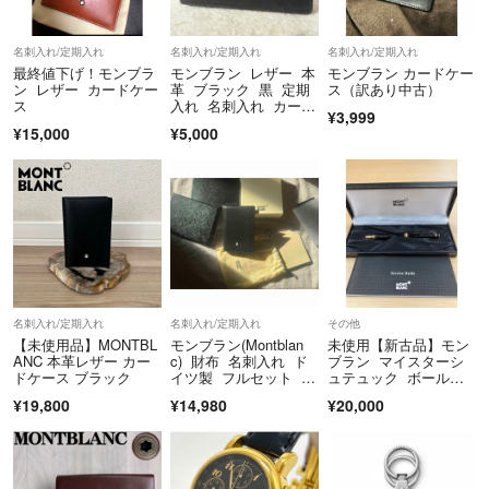
名刺入れ/定期入れ
名刺入れ/定期入れ
名刺入れ/定期入れ
最終値下げ！モンブラ
モンブラン レザー 本
モンブラン カードケー
ン レザー カードケー
革 ブラック 黒 定期
ス（訳あり中古）
ス
入れ 名刺入れ カード
¥3,999
ケース
¥15,000
¥5,000
名刺入れ/定期入れ
名刺入れ/定期入れ
その他
【未使用品】MONTBL
モンブラン(Montblan
未使用【新古品】モン
ANC 本革レザー カー
c) 財布 名刺入れ ド
ブラン マイスターシ
ドケース ブラック
イツ製 フルセット 未
ュテュック ボールペ
使用品
ン
¥19,800
¥14,980
¥20,000