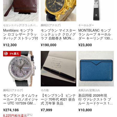
セカンドバッグ/クラッチバッグ
腕時計(アナログ)
キーホルダー
Montblanc モンブラ
モンブラン マイスター
MONTBLANC モンブ
ン ロゴ レザー クラッ
シュテュック クロノグ
ラン ループ キーホル
チバッグ ストラップ付
ラフ 自動巻き MONTB
ダー キーリング 13074
LANC
7
¥12,300
¥190,000
¥23,800
3%還元
腕時計(アナログ)
その他
名刺入れ/定期入れ
モンブラン タイムウォ
【モンブラン】 ビンテ
新品同様 2026年現
ーカー クロノボイジャ
ージ 70年代 #321 嵌合
行 ヴァレクストラ ブ
ー UTC 107339 GM
式 万年筆 良品
ルー カードケース 1カ
T スモールセコンド デ
ード
¥274,186
¥7,999
¥10,800
イト 自動巻き メン
ズ 腕時計
(3%)
8,225円相当還元