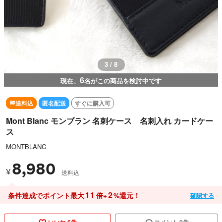
3 / 8
6
現在、
名がこの商品を検討中です
送料込
匿名配送
すぐに購入可
Mont Blanc モンブラン 名刺ケース 名刺入れ カードケー
ス
MONTBLANC
8,980
¥
送料込
11
2
条件達成でポイント最大
倍+
%還元！
確認する
いいね 6件
コメント 0件