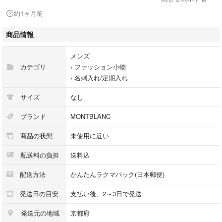
縦：7.5cm
約1ヶ月前
厚み：1.5cm
(素人寸法ですので予めご了承下さい)
商品情報
【購入場所】
メンズ
大手ブランド取り扱い店(AACD加盟店)にて
カテゴリ
›
ファッション小物
購入しました。(真贋鑑定済みの正規品となります。)
›
名刺入れ/定期入れ
とても美品のお品ですが、
サイズ
なし
あくまで中古品ですので
神経質な方はご遠慮ください。
ブランド
MONTBLANC
商品の状態
未使用に近い
他サイトでも出品しているため、
いきなり消去する可能性があります。
配送料の負担
送料込
他にもブランドを中心にバッグや財布など
配送方法
かんたんラクマパック(日本郵便)
沢山出品しています！ 是非見て行ってください^_^
発送日の目安
支払い後、2～3日で発送
ブラック
発送元の地域
京都府
黒