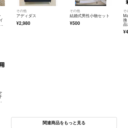
その他
その他
そ
ー
アディダス
結婚式男性小物セット
M
イ
換
¥2,980
¥500
新
品
¥4
ャ
汗
介
関連商品をもっと見る