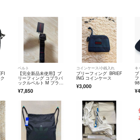
ベルト
コインケース/小銭入れ
キ
FI
【完全新品未使用】ブ
ブリーフィング BRIEF
ブ
ック
リーフィング コブラバ
ING コインケース
フ
ックルベルト M ブラッ
98
¥3,000
ク
¥7,850
¥4