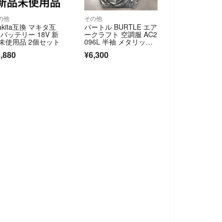
の他
その他
akita互換 マキタ互
バートル BURTLE エア
 バッテリー 18V 新
ークラフト 空調服 AC2
未使用品 2個セット
096L 半袖 メタリック
シルバー Lサイズ
,880
¥6,300