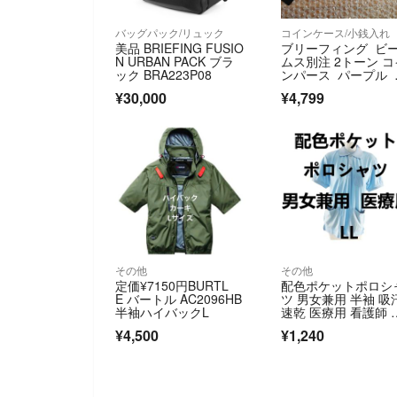
バッグパック/リュック
コインケース/小銭入れ
美品 BRIEFING FUSIO
ブリーフィング ビ
N URBAN PACK ブラ
ムス別注 2トーン コ
ック BRA223P08
ンパース パープル 
品
¥30,000
¥4,799
その他
その他
定価¥7150円BURTL
配色ポケットポロシ
E バートル AC2096HB
ツ 男女兼用 半袖 吸
半袖ハイバックL
速乾 医療用 看護師 
護士 LL サックス
¥4,500
¥1,240