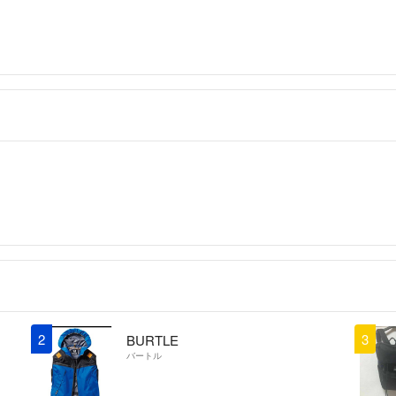
2
3
BURTLE
バートル