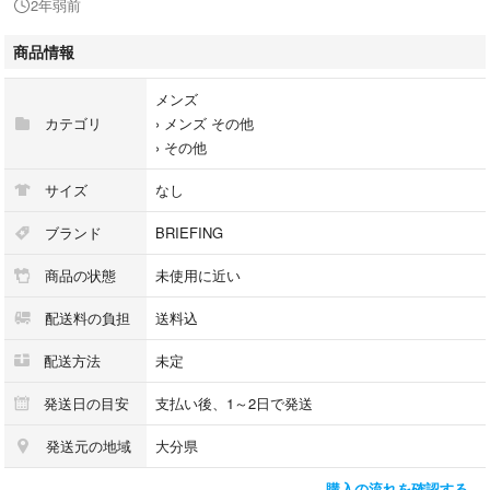
2年弱前
重量 ｜約 1000グラム
容量 ｜約 20L
商品情報
仕様 ｜[外側]
・バックルポケット（L）×1
メンズ
・ジップポケット（M）×1［ポケット（S）×2、キーホルダー（取
カテゴリ
›
メンズ その他
り外し可能）×1 内蔵］
›
その他
・ポケット（M）×2
・ジップポケット（S）×1
サイズ
なし
[内側]
ブランド
BRIEFING
・PC収納×1
商品の状態
未使用に近い
・タブレット収納×1
・ジップポケット（M）×1
配送料の負担
送料込
・ポケット（S）×2
配送方法
未定
発送日の目安
支払い後、1～2日で発送
発送元の地域
大分県
購入の流れを確認する