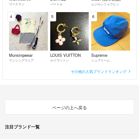
ワークマン
バートル
ムジルシリョウヒン
4
5
6
Munsingwear
LOUIS VUITTON
Supreme
マンシングウェア
ルイヴィトン
シュプリーム
その他の人気ブランドランキング
ページの上へ戻る
注目ブランド一覧