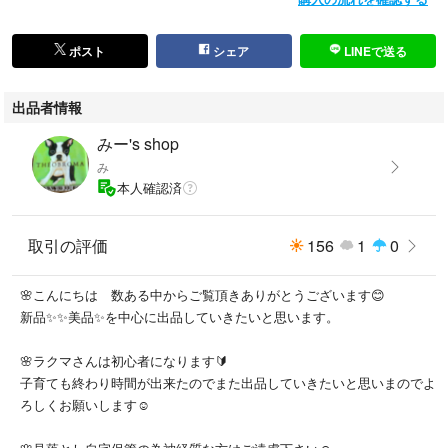
ポスト
シェア
LINEで送る
出品者情報
みー's shop
み
本人確認済
取引の評価
156
1
0
🌸こんにちは 数ある中からご覧頂きありがとうございます😊
新品✨✨美品✨を中心に出品していきたいと思います。
🌸ラクマさんは初心者になります🔰
子育ても終わり時間が出来たのでまた出品していきたいと思いまのでよ
ろしくお願いします☺️