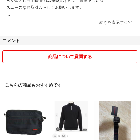
🌸見落とし自宅保管の為神経質な方はご遠慮下さい☺️
スムーズなお取引よろしくお願いします。
🌸ご購入頂きました商品は２〜3日で発送になりますが連休など続いた
続きを表示する
場合はお時間頂きたいと思います😌
コメント
🌸送料の関係でタグを外して発送することがあります。必要な方はコメ
ントからお願いします☺️
商品について質問する
🌸室内犬1匹(ボストンテリア)がいます動物に敏感な方はご遠慮下さい
😊
🌸他のフリマにも出品してる商品もございますので突然取り下げる事が
こちらの商品もおすすめです
あります、検討中の方はコメント下さい。