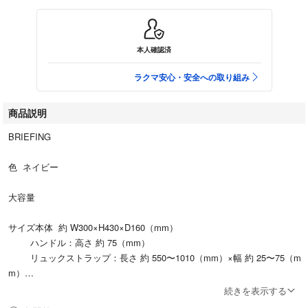
本人確認済
ラクマ安心・安全への取り組み
商品説明
BRIEFING
色 ネイビー
大容量
サイズ本体 約 W300×H430×D160（mm）
ハンドル：高さ 約 75（mm）
リュックストラップ：長さ 約 550〜1010（mm）×幅 約 25〜75（m
m）
若干の個体差があります。
続きを表示する