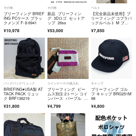
その他
その他
ベルト
ブリーフィング BRIEF
新品 ブリーフィン
【完全新品未使用】ブ
ING PCケース ブラッ
グ 3Dロゴ セットア
リーフィング コブラバ
クメンズ F-Ｂ6941
ップ 26ss
ックルベルト M ブラ
ック
¥10,978
¥53,000
¥7,850
バッグパック/リュック
コインケース/小銭入れ
キャップ
BRIEFING♦USA製 AT
ブリーフィング ビー
ブリーフィング ゴル
TACK PACK リュッ
ムス別注 2トーン コイ
フ キャップ BRG251M
ク BRF136219
ンパース パープル 新
98
品
¥31,800
¥4,799
¥4,800