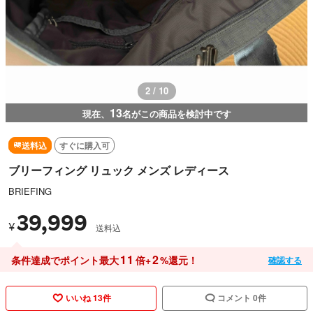
2 / 10
13
現在、
名がこの商品を検討中です
送料込
すぐに購入可
ブリーフィング リュック メンズ レディース
BRIEFING
39,999
¥
送料込
11
2
条件達成でポイント最大
倍+
%還元！
確認する
いいね 13件
コメント 0件