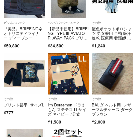
ビジネスバッグ
バッグパック/リュック
その他
『美品』BRIEFINGネ
【新品未使用】BRIEFI
配色ポケットポロシャ
オトリニティライナ
NG TYPEⅢ AVIATO
ツ 男女兼用 半袖 吸汗
ー ディープシー
R 3WAY PACK ブリー
速乾 医療用 看護師 介
フィング アビエイタ
護士 LL サックス
¥50,800
¥34,500
¥1,240
ー バッグ オリーブ
その他
その他
その他
プリント甚平 サイズL
I'm Doraemon ドラえ
BALLY ベルト用 レザ
もん ステテコ LLサイ
ーマルチケース ダーク
¥777
ズ ネイビー 7分丈
ブラウン
¥1,580
¥2,000