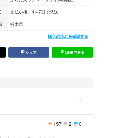
安
支払い後、4～7日で発送
域
栃木県
購入の流れを確認する
シェア
LINEで送る
157
2
0