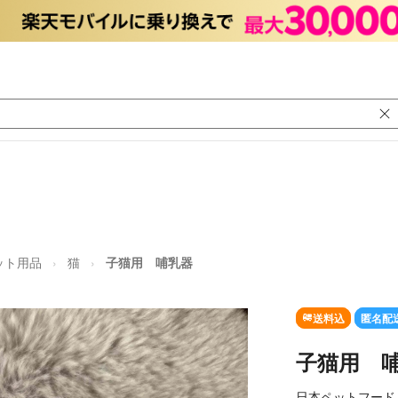
ット用品
猫
子猫用 哺乳器
送料込
匿名配
子猫用 
日本ペットフード