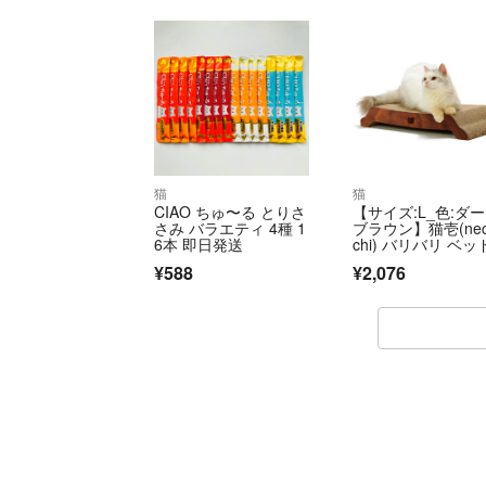
猫
猫
CIAO ちゅ〜る とりさ
【サイズ:L_色:ダ
さみ バラエティ 4種 1
ブラウン】猫壱(nec
6本 即日発送
chi) バリバリ ベッド
¥588
¥2,076