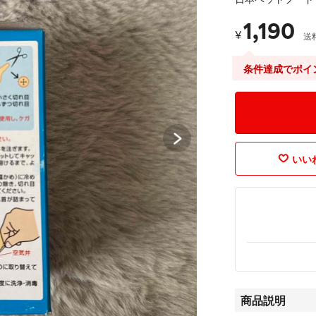
1,190
¥
送
条件達成でポイ
いいね
商品説明