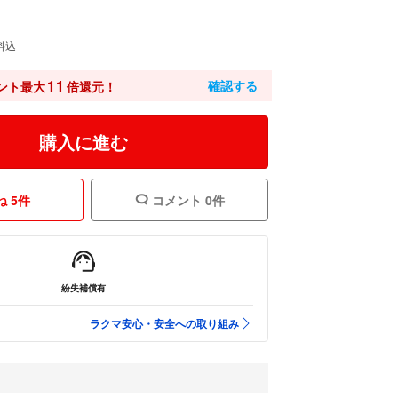
料込
11
確認する
ント最大
倍還元！
購入に進む
 5件
コメント 0件
紛失補償有
ラクマ安心・安全への取り組み