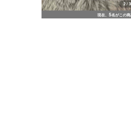
2 / 3
5
現在、
名がこの商