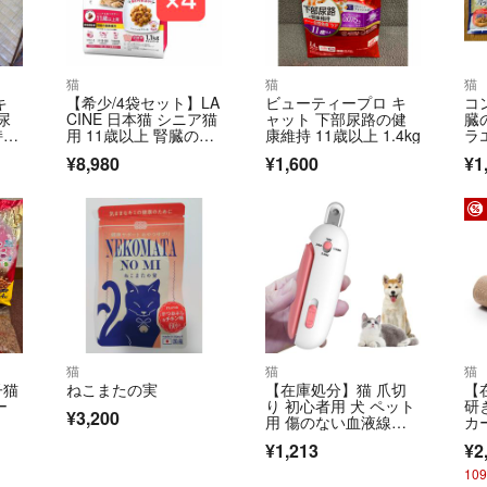
猫
猫
猫
キ
【希少/4袋セット】LA
ビューティープロ キ
コ
尿
CINE 日本猫 シニア猫
ャット 下部尿路の健
臓
1.
用 11歳以上 腎臓の健
康維持 11歳以上 1.4kg
ラ
康維持 1.1kg×4個
袋
¥8,980
¥1,600
¥1
猫
猫
猫
子猫
ねこまたの実
【在庫処分】猫 爪切
【
ー
り 初心者用 犬 ペット
研
¥3,200
用 傷のない血液線安
カ
全せん断 軽い
ウ
¥1,213
¥2
10