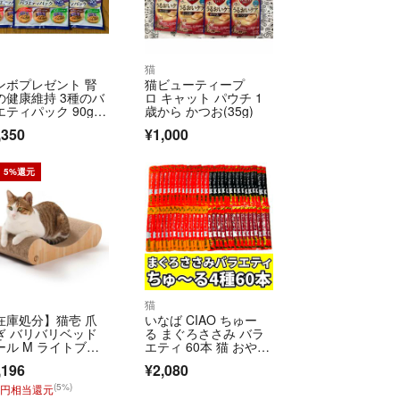
猫
ンボプレゼント 腎
猫ビューティープ
の健康維持 3種のバ
ロ キャット パウチ 1
エティパック 90g 3
歳から かつお(35g)
セット 猫用おやつ
,350
¥1,000
5%還元
猫
在庫処分】猫壱 爪
いなば CIAO ちゅー
ぎ バリバリベッド
る まぐろささみ バラ
ール M ライトブラ
エティ 60本 猫 おや
ン
つ チャオ
,196
¥2,080
(5%)
9円相当還元