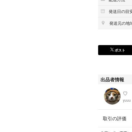
発送日の目
発送元の地
ポスト
出品者情報
♡
yuuu
取引の評価