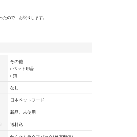
ったので、お譲りします。
その他
›
ペット用品
›
猫
なし
日本ペットフード
新品、未使用
担
送料込
かんたんラクマパック(日本郵便)