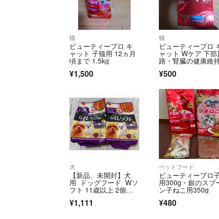
猫
猫
ビューティープロ キ
ビューティープロ 
ャット 子猫用 12ヵ月
ャット Wケア 下部
頃まで 1.5kg
路・腎臓の健康維持(
2kg)
¥1,500
¥500
犬
ペットフード
【新品、未開封】犬
ビューティープロ
用 ドッグフード Wソ
用300g・銀のスプ
フト 11歳以上 2個セ
ン子ねこ用350g
ット シニア用
¥1,111
¥480