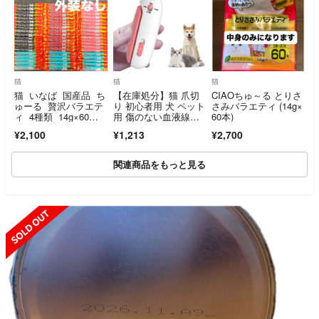
猫
猫
猫
猫 いなば 国産品 ち
【在庫処分】猫 爪切
CIAOちゅ～る とりさ
ゅーる 贅沢バラエテ
り 初心者用 犬 ペット
さみバラエティ (14g×
ィ 4種類 14g×60
用 傷のない血液線安
60本)
本 中身のみ
全せん断 軽い
¥2,100
¥1,213
¥2,700
関連商品をもっと見る
SOLD OUT