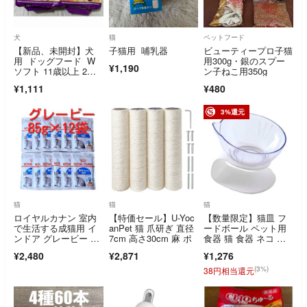
犬
猫
ペットフード
【新品、未開封】犬
子猫用 哺乳器
ビューティープロ子猫
用 ドッグフード W
用300g・銀のスプー
¥1,190
ソフト 11歳以上 2個
ン子ねこ用350g
セット シニア用
¥1,111
¥480
3%還元
猫
猫
猫
ロイヤルカナン 室内
【特価セール】U-Yoc
【数量限定】猫皿 フ
で生活する成猫用 イ
anPet 猫 爪研ぎ 直径
ードボール ペット用
ンドア グレービー パ
7cm 高さ30cm 麻 ポ
食器 猫 食器 ネコ 餌
ウチ85g×12袋
入れ 15°傾き
¥2,480
¥2,871
¥1,276
(3%)
38円相当還元