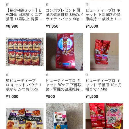
猫
猫
猫
【希少/4袋セット】L
コンボプレゼント 腎
ビューティープロ キ
ACINE 日本猫 シニア
臓の健康維持 3種のバ
ャット 下部尿路の健
猫用 11歳以上 腎臓の
ラエティパック 90g 3
康維持 11歳以上 1.4k
健康維持 1.1kg×4個
袋セット 猫用おやつ
g
¥8,980
¥1,350
¥1,600
猫
猫
猫
猫ビューティープ
ビューティープロ キ
ビューティープロ キ
ロ キャット パウチ 1
ャット Wケア 下部尿
ャット 子猫用 12ヵ月
歳から かつお(35g)
路・腎臓の健康維持
頃まで 1.5kg
(1.2kg)
¥1,000
¥500
¥1,500