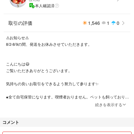
本人確認済
取引の評価
1,546
1
0
⚠️お知らせ⚠️
8/2-8/9の間、発送をお休みさせていただきます。
こんにちは😃
ご覧いただきありがとうございます。
気持ちの良いお取引をできるよう努力して参ります✨
●全て自宅保管になります。喫煙者おりません。ペットも飼っておりま
せん。
続きを表示する
●ガチャ商品が多めです。作品の一部になるなど特殊な商品を除き、カ
コメント
プセルはお付けしません。