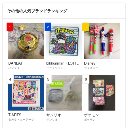
その他の人気ブランドランキング
よろしくお願いします🤲
1
2
3
BANDAI
bikkuriman（LOTTE）
Disney
バンダイ
ビックリマン
ディズニー
4
5
6
T-ARTS
サンリオ
ポケモン
タカラトミーアーツ
サンリオ
ポケモン