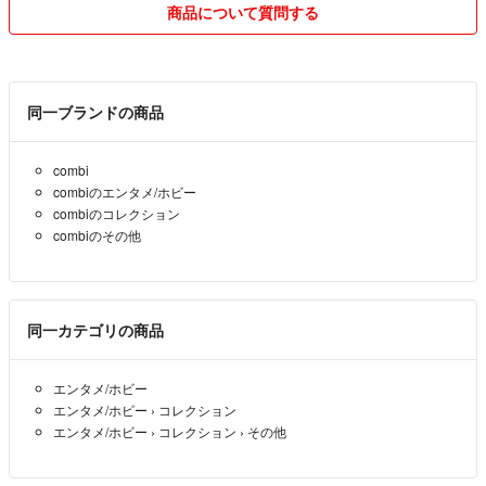
●発送目安を長めに設定していますが、なるべく翌日か翌々日の発送を
商品について質問する
心がけております。（普通郵便の場合は平日発送）
●基本的にはコメントなしの購入でOKです🙆‍♀️
他フリマサイトにも出品しているため、購入申請していただく必要のあ
同一ブランドの商品
る商品もあります。
タイミングによっては在庫がない場合があります。
combi
combiのエンタメ/ホビー
●コメントに関して、最終メッセージから24時間以上進展のない場合は
combiのコレクション
一旦無効とさせていただきます。
combiのその他
●お支払いまでに時間がかかる場合、目安で構いませんのでいつまでに
お支払い可能かお伝えいただけると幸いです。
同一カテゴリの商品
●基本的にお値下げは考えておりませんが、出品からしばらく経ってい
たり、バラ売りなど、場合によっては交渉に応じます。
エンタメ/ホビー
エンタメ/ホビー
›
コレクション
●交渉によりお値段変更する場合、タイトルに【専用】と付け購入申請
エンタメ/ホビー
›
コレクション
›
その他
ありにしますが、画像や本文は変更致しませんのでご了承ください。
●お取置きはしておりません。