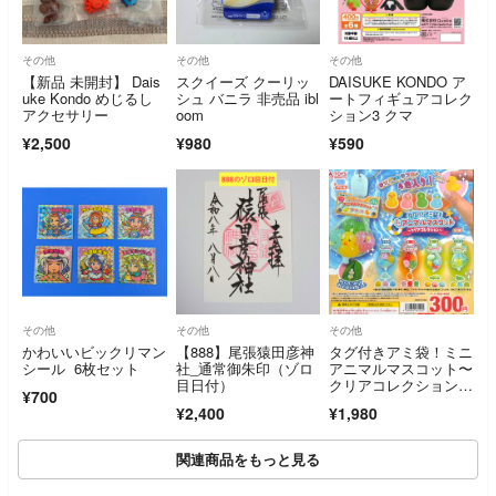
その他
その他
その他
【新品 未開封】 Dais
スクイーズ クーリッ
DAISUKE KONDO ア
uke Kondo めじるし
シュ バニラ 非売品 ibl
ートフィギュアコレク
アクセサリー
oom
ション3 クマ
¥2,500
¥980
¥590
その他
その他
その他
かわいいビックリマン
【888】尾張猿田彦神
タグ付きアミ袋！ミニ
シール 6枚セット
社_通常御朱印（ゾロ
アニマルマスコット〜
目日付）
クリアコレクション〜
¥700
全5種セット
¥2,400
¥1,980
関連商品をもっと見る