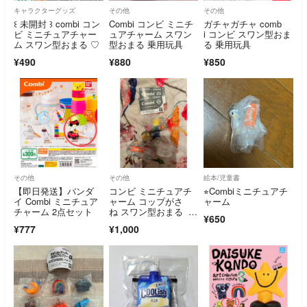
キャラクターグッズ
その他
その他
꒰ 未開封 ꒱ combi コン
Combi コンビ ミニチ
ガチャガチャ comb
ビ ミニチュアチャー
ュアチャーム スワン
i コンビ スワン型おま
ム スワン型おまる ♡
型おまる 乗用玩具
る 乗用玩具
¥490
¥880
¥850
その他
その他
絵本/児童書
【即日発送】バンダ
コンビ ミニチュアチ
⭐︎Combiミニチュアチ
イ Combi ミニチュア
ャーム コップがさ
ャーム
チャーム 2点セット
ね スワン型おまる 乗
¥650
用玩具 セット
¥777
¥1,000