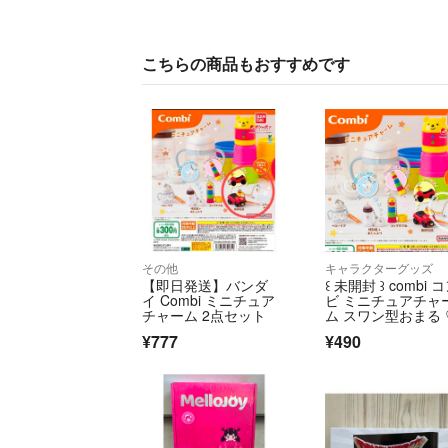
こちらの商品もおすすめです
その他
キャラクターグッズ
【即日発送】バンダ
꒰ 未開封 ꒱ combi 
イ Combi ミニチュア
ビ ミニチュアチャ
チャーム 2点セット
ム スワン型おまる 
¥777
¥490