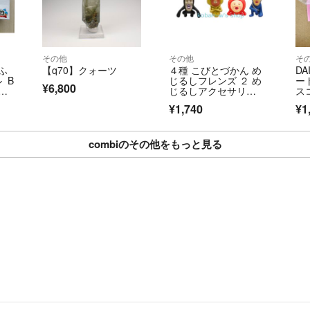
その他
その他
そ
ふ
【q70】クォーツ
４種 こびとづかん め
DA
 B
じるしフレンズ ２ め
ー
¥6,800
イ
じるしアクセサリ
ス
ー フィギュア ガチャ
3
¥1,740
¥1
ガチャ
os
ッ
combiのその他をもっと見る