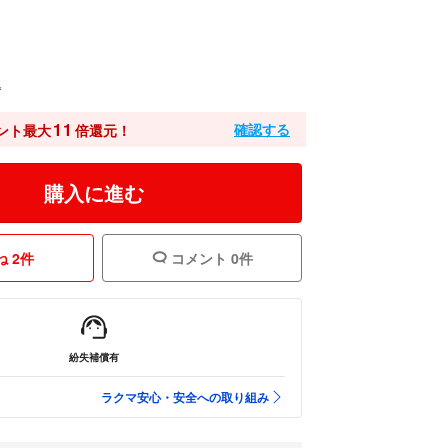
込
11
確認する
ント最大
倍還元！
購入に進む
 2件
コメント 0件
紛失補償有
ラクマ安心・安全への取り組み