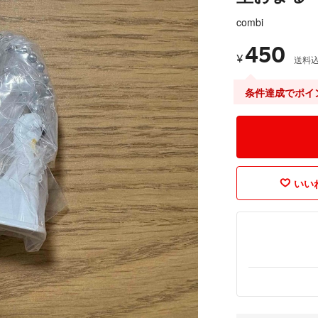
combi
450
¥
送料
条件達成でポイ
いいね