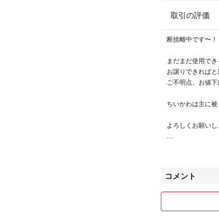
取引の評価
断捨離中です〜！
まだまだ使用でき
お譲りできればと
ご不明点、お値下
ちいかわは主に被
よろしくお願いしま
好きなもの
ディズニー/ちい
コメント