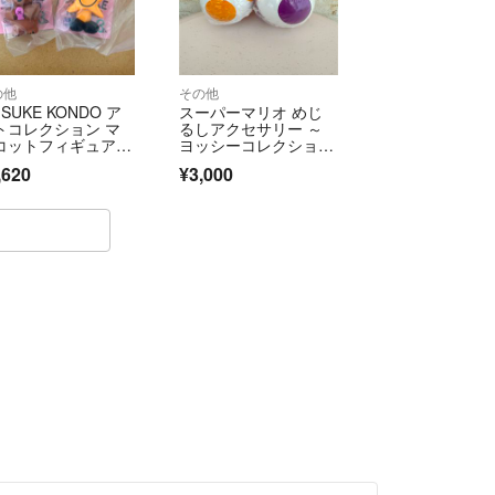
の他
その他
ISUKE KONDO ア
スーパーマリオ めじ
トコレクション マ
るしアクセサリー ～
コットフィギュア
ヨッシーコレクション
 ダイスケコンドウ h
～
,620
¥3,000
hi kuma 星 くま セ
ト