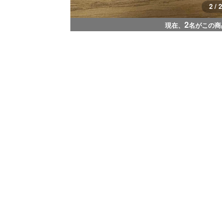
1 / 2
2
現在、
名がこの商