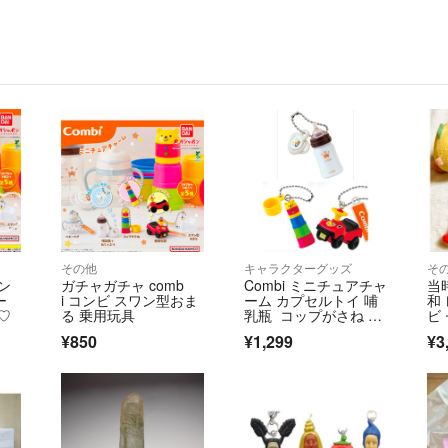
その他
キャラクターグッズ
そ
コン
ガチャガチャ comb
Combi ミニチュアチャ
当
ー
i コンビ スワン型おま
ーム カプセルトイ 哺
和 
♡
る 乗用玩具
乳瓶 コップがさね 乗
ビ
用玩具
り
¥850
¥1,299
¥3