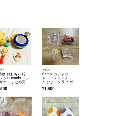
の他
その他
時物 おもちゃ 昭
Combi ガチャガチ
レトロ combi コン
ャ ミニチュアチャー
 セット まとめ売
ム ひよこクラブ ガチ
 入手困難
ャ 4点セット
,500
¥1,500