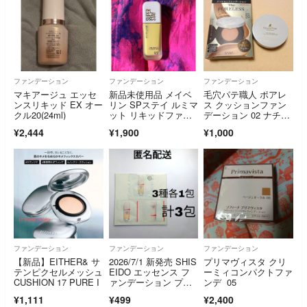
ファンデーション
ファンデーション
ファンデーション
マキアージュ エッセ
新品未使用品 メイベ
毛穴パテ職人 ポアレ
ンスリキッド EX オー
リン SPステイ ルミマ
ス クッションファン
クル20(24ml)
ット リキッドファン
デーション 02 ナチュ
デーション N20
ラルベージュ(12g)
¥2,444
¥1,900
¥1,000
ファンデーション
ファンデーション
ファンデーション
【新品】EITHER& サ
2026/7/1 新発売 SHIS
プリマヴィスタ クリ
テンピクセルメッシュ
EIDO エッセンス フ
ーミィコンパクトファ
CUSHION 17 PURE I
ァンデーション プラ
ンデ 05
イマー サンプル 各1
¥1,111
¥499
¥2,400
包 計3包