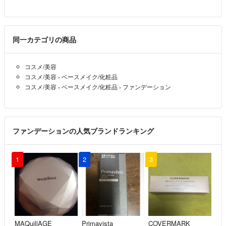
同一カテゴリの商品
コスメ/美容
コスメ/美容
›
ベースメイク/化粧品
コスメ/美容
›
ベースメイク/化粧品
›
ファンデーション
ファンデーションの人気ブランドランキング
1
2
3
MAQuillAGE
Primavista
COVERMARK