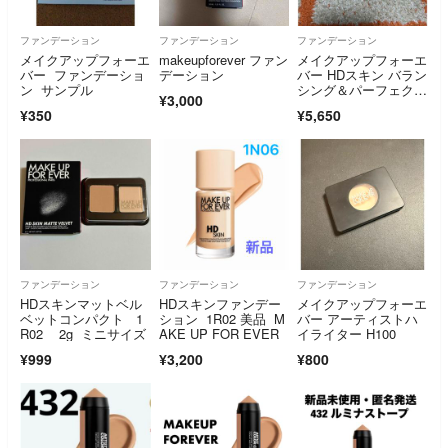
ファンデーション
ファンデーション
ファンデーション
メイクアップフォーエ
makeupforever ファン
メイクアップフォーエ
バー ファンデーショ
デーション
バー HDスキン バラン
ン サンプル
シング＆パーフェクテ
¥3,000
ィング ファンデーシ
¥350
¥5,650
ョン 103N
ファンデーション
ファンデーション
ファンデーション
HDスキンマットベル
HDスキンファンデー
メイクアップフォーエ
ベットコンパクト 1
ション 1R02 美品 M
バー アーティストハ
R02 2g ミニサイズ
AKE UP FOR EVER
イライター H100
¥999
¥3,200
¥800