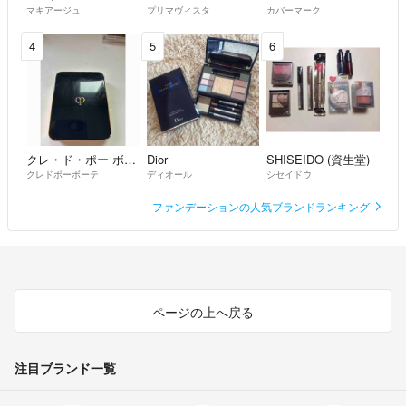
マキアージュ
プリマヴィスタ
カバーマーク
4
5
6
クレ・ド・ポー ボーテ
Dior
SHISEIDO (資生堂)
クレドポーボーテ
ディオール
シセイドウ
ファンデーションの人気ブランドランキング
ページの上へ戻る
注目ブランド一覧