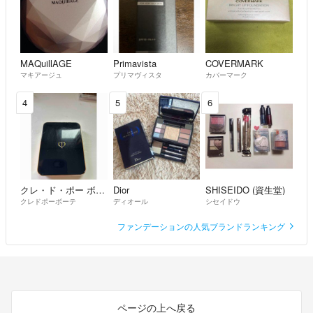
MAQuillAGE
Primavista
COVERMARK
マキアージュ
プリマヴィスタ
カバーマーク
4
5
6
クレ・ド・ポー ボーテ
Dior
SHISEIDO (資生堂)
クレドポーボーテ
ディオール
シセイドウ
ファンデーションの人気ブランドランキング
ページの上へ戻る