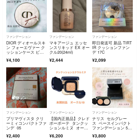
ファンデーション
ファンデーション
ファンデーション
DIOR ディオールスキ
マキアージュ エッセ
即日発送可 新品 TIRT
ン フォーエヴァー ク
ンスリキッド EX オー
IR クッションファン
ッションケース ピン
クル20(24ml)
デ 17C
ク ボウ
¥4,100
¥2,444
¥2,099
ファンデーション
ファンデーション
ファンデーション
プリマヴィスタ クリ
【国内正規品】クレド
ナリス セルグレー
ーミィコンパクトファ
ポーボーテ タンクッ
ス ベースインパクト
ンデ 05
ションルミヌ オーク
ファンデーション 550
ル10
レフィル
¥2,400
¥6,200
¥3,800