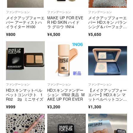
ファンデーション
ファンデーション
ファンデーション
メイクアップフォーエ
MAKE UP FOR EVE
メイクアップフォーエ
バー アーティストハ
R HD SKIN ハイド
バー HDスキン バラン
イライター H100
ラ グロウ 1N14
シング＆パーフェクテ
ィング ファンデーシ
¥800
¥4,500
¥5,650
ョン 103N
ファンデーション
ファンデーション
ファンデーション
HDスキンマットベル
HDスキンファンデー
【メイクアップフォー
ベットコンパクト 1
ション 1R02 美品 M
エバー】HDスキン マ
R02 2g ミニサイズ
AKE UP FOR EVER
ットベルベットコンパ
クト 1N06
¥999
¥3,200
¥1,300