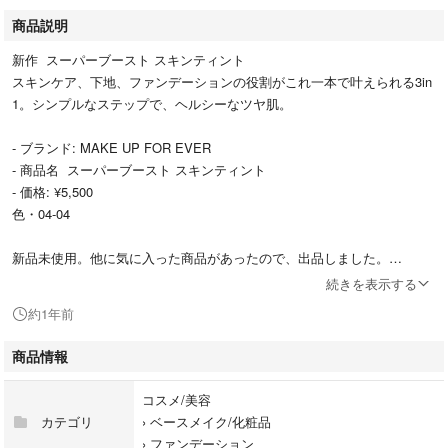
商品説明
新作 スーパーブースト スキンティント
スキンケア、下地、ファンデーションの役割がこれ一本で叶えられる3in
1。シンプルなステップで、ヘルシーなツヤ肌。
- ブランド: MAKE UP FOR EVER
- 商品名 スーパーブースト スキンティント
- 価格: ¥5,500
色・04-04
新品未使用。他に気に入った商品があったので、出品しました。
なお、他でも出品していますので、先に売れた方でお取引させて頂きま
続きを表示する
す。
約1年前
#スーパーブースト #スキンティント #ファンデーション #ファンデ #リ
商品情報
キッド #リキッドファンデーション #メイクアップフォーエバー
#セザンヌ #キャンメイク
コスメ/美容
カテゴリ
›
ベースメイク/化粧品
›
ファンデーション