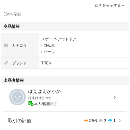
い。
続きを表示する
2年弱前
#トレック
#TREK
商品情報
スポーツ/アウトドア
カテゴリ
›
自転車
›
パーツ
ブランド
TREK
出品者情報
はえはえかかか
はえはえかかか
本人確認済
取引の評価
256
2
1