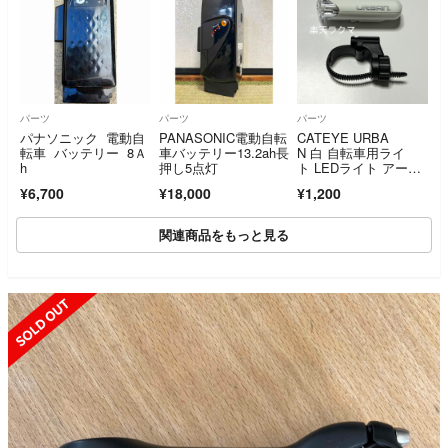
パーツ
パーツ
パーツ
パナソニック 電動自
PANASONIC電動自転
CATEYE URBA
転車 バッテリー 8Ａ
車バッテリー13.2ah長
N 白 自転車用ライ
h
押し5点灯
ト LEDライト アーバ
ン 電池式
¥6,700
¥18,000
¥1,200
関連商品をもっと見る
SOLD OUT