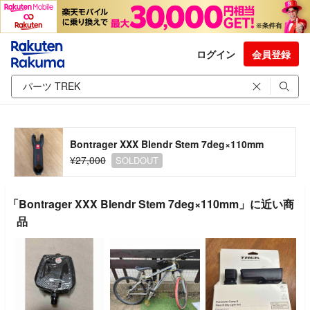
ログイン
会員登録
Bontrager XXX Blendr Stem 7deg×110mm
¥27,000
SOLDOUT
「Bontrager XXX Blendr Stem 7deg×110mm」に近い商
品