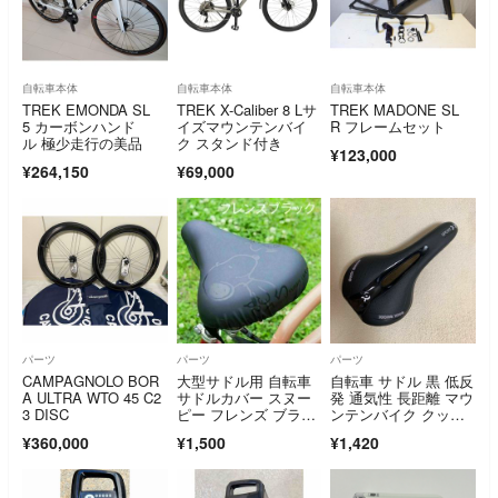
自転車本体
自転車本体
自転車本体
TREK EMONDA SL
TREK X-Caliber 8 Lサ
TREK MADONE SL
5 カーボンハンド
イズマウンテンバイ
R フレームセット
ル 極少走行の美品
ク スタンド付き
¥123,000
¥264,150
¥69,000
パーツ
パーツ
パーツ
CAMPAGNOLO BOR
大型サドル用 自転車
自転車 サドル 黒 低反
A ULTRA WTO 45 C2
サドルカバー スヌー
発 通気性 長距離 マウ
3 DISC
ピー フレンズ ブラッ
ンテンバイク クッシ
ク 黒 装着簡単
ョン シート
¥360,000
¥1,500
¥1,420