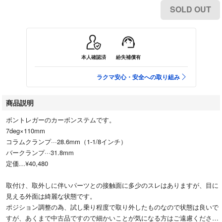
SOLD OUT
本人確認済
紛失補償有
ラクマ安心・安全への取り組み
商品説明
ボントレガーのカーボンステムです。
7deg×110mm
コラムクランプ···28.6mm（1-1/8インチ）
バークランプ···31.8mm
定価…¥40,480
取付け、取外しに伴いパーツとの接触面に多少のスレはありますが、目に
見える外面は綺麗な状態です。
ポジション調整の為、試し乗り程度で取り外したものなので状態は良いで
すが、あくまで中古品ですので細かいことが気になる方はご遠慮くださ