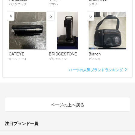
パナソニック
ヤマハ
シマノ
4
5
6
CATEYE
BRIDGESTONE
Bianchi
キャットアイ
ブリヂストン
ビアンキ
パーツの人気ブランドランキング
ページの上へ戻る
注目ブランド一覧