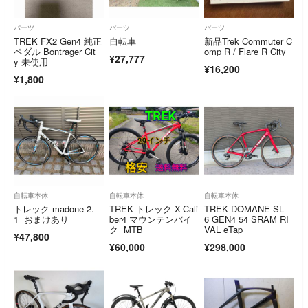
パーツ
パーツ
パーツ
TREK FX2 Gen4 純正
自転車
新品Trek Commuter C
ペダル Bontrager Cit
omp R / Flare R City
¥27,777
y 未使用
¥16,200
¥1,800
自転車本体
自転車本体
自転車本体
トレック madone 2.
TREK トレック X-Cali
TREK DOMANE SL
1 おまけあり
ber4 マウンテンバイ
6 GEN4 54 SRAM RI
ク MTB
VAL eTap
¥47,800
¥60,000
¥298,000