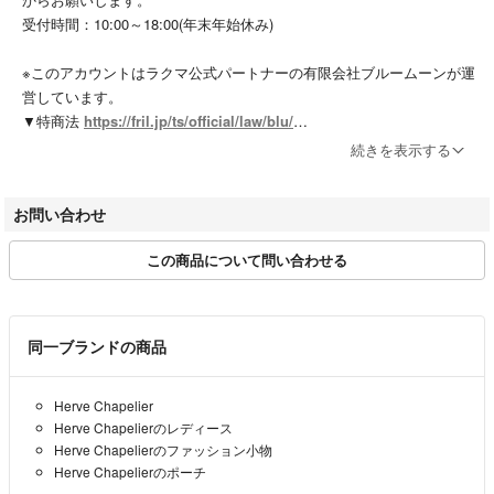
※保管時にできた折りジワ、繊維付着などはご容赦下さい。
受付時間：10:00～18:00(年末年始休み)
[仕様]
開閉仕様:ジップ
※このアカウントはラクマ公式パートナーの有限会社ブルームーンが運
外ポケット数：なし
営しています。
内ポケット数：なし
▼特商法
https://fril.jp/ts/official/law/blu/
[定価]60280円
▼返品特約
https://fril.jp/ts/official/law/blu/#return_policy
[付属品等]
続きを表示する
▼適格請求書発行事業者登録番号 T5370002005930
タグ
[その他]
お問い合わせ
サイズ計測部分（採寸画像のないもの）
※モニターの発色の具合によって実際のものと色が異なる場合がありま
●トップス
す。
この商品について問い合わせる
着丈：襟下（首の付け根）から裾まで
総丈：肩の付け根から裾（一番高い所から裾）まで
[商品番号]266579
肩幅：背中側の肩先から肩先までの直線数値
身幅：背中側の両袖の付け根下（脇の下）の直線数値
こちらの商品はラクマ公式パートナーのブランド古着の専門店 ジージー
同一ブランドの商品
袖丈：肩先から袖先まで
によって出品されています。
裄丈：後ろ身頃の中心から肩を通って袖口まで
Herve Chapelier
Herve Chapelierのレディース
●パンツ
Herve Chapelierのファッション小物
ウエスト：直線で計測したウエストの2倍の数値
Herve Chapelierのポーチ
股上：ウエストの前の部分から股の縫い目まで ※正式には前股ぐりとい