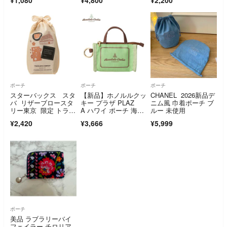
ド
ポーチ
ポーチ
ポーチ
スターバックス スタ
【新品】ホノルルクッ
CHANEL 2026新品デ
バ リザーブロースタ
キー プラザ PLAZ
ニム風 巾着ポーチ ブ
リー東京 限定 トラベ
A ハワイ ポーチ 海外
ルー 未使用
ラーズカンパニー 巾
旅行 カラナビ ビー
¥2,420
¥3,666
¥5,999
着 コットンバッ
チ アロハ コラボ 限
グ M
定 完売 ショッパー
ポーチ
美品 ラブラリーバイ
フェイラー チロリア