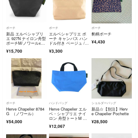
ポーチ
ポーチ
ポーチ
新品 エルベシャプリ
エルベシャプリエ ポ
豹柄ボーチ
エ 927N ナイロン舟型
ーチ キャンバス ハン
¥4,430
ポーチM/ノワールxノ
ドル付き ベージュ /J
ワール
S
¥15,700
¥3,300
ポーチ
ハンドバッグ
ショルダーバッグ
Herve Chapelier 8784
Herve Chapelier エル
新品☆【別注】Herv
G （ノワール）
ベ・シャプリエ ナイ
e Chapelier Pochette
ロン 舟型トートM ハ
¥54,000
¥28,500
ンドバッグ ミョゾテ
¥12,067
ィス アカプルコ ライ
トブルー系 ブルー系
【中古】