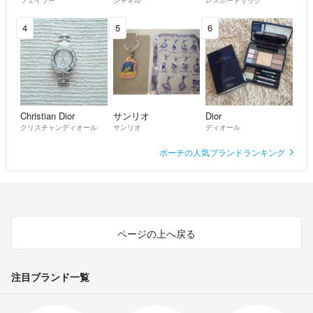
・デザインによって上記の計測方法と異なる場合は説明文に計測箇所を
記載致します。
4
5
6
【着用画像のトルソーサイズ】
レディース 9号 肩幅：37 胸囲：80 ウエスト：62 ヒップ：83
メンズ 肩幅：38 胸囲：85 ウェスト：71
Christian Dior
サンリオ
Dior
クリスチャンディオール
サンリオ
ディオール
ポーチの人気ブランドランキング
ページの上へ戻る
注目ブランド一覧