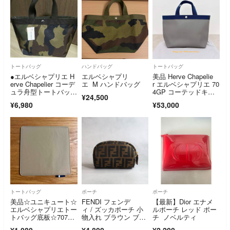
トートバッグ
ハンドバッグ
トートバッグ
●エルベシャプリエ H
エルベシャプリ
美品 Herve Chapelie
erve Chapelier コーデ
エ M ハンドバッグ
r エルベシャプリエ 70
ュラ舟型トートバッ
4GP コーテッドキャ
¥24,500
グ M 迷彩 カモフラー
ンバス スクエアトー
¥6,980
¥53,000
ジュ 704w
トバッグ ネイビー×グ
ラニ
トートバッグ
ポーチ
ポーチ
美品☆ユニキュート☆
FENDI フェンデ
【最新】Dior エナメ
エルベシャプリエトー
ィ / ズッカポーチ 小
ルポーチ レッド ポー
トバッグ底板☆707用
物入れ ブラウン ブラ
チ ノベルティ
☆ベージュ
ック ジップアラウン
¥1,080
¥4,800
¥2,200