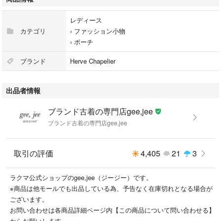
縦：約13.5cm
横：約21.5cm
レディース
マチ：約9cm
カテゴリ
›
ファッション小物
›
ポーチ
備考A4サイズのもの入りません
ショルダー紐は付属していません
ブランド
Herve Chapelier
※採寸画像がある商品はハンガーに吊るした状態での計測のため、平置き
での採寸とは差が生じる場合がございます。平置きでの実寸サイズをご希
出品者情報
望の場合は、ご購入前に必ずご質問ください。
※記載以外のサイズが合わないことを理由とした返品はできませんの
ブランド古着の専門店gee,jee
で、 記載の実寸サイズ以外の気になる箇所があれば購入前にご質問くだ
ブランド古着の専門店gee,jee
さい。
[品質表示]表記ないため不明
取引の評価
4,405
21
3
[季節・シーズン]オールシーズン
[状態]
ラクマ公式ショップのgee,jee（ジージー）です。
【全体の印象】新品未使用品です。
※商品は他モールでも出品している為、予告なく在庫切れとなる場合が
【新品について】※保管中に出品時になかった汚れや傷などがつく場合も
ございます。
ございます。状態について気になる場合は、必ずご購入前にお問い合わせ
お問い合わせは各商品詳細ページ内【この商品について問い合わせる】
下さい。
からお願いします。