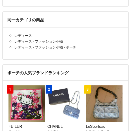
う部分
股下：股の縫い目から裾まで
ワタリ幅：太股の付け根部分を横に伸ばし一番広い部分を計測
同一カテゴリの商品
裾幅：裾部分の直線数値
レディース
●スカート
レディース
›
ファッション小物
ウエスト：直線で計測したウエストの2倍の数値
レディース
›
ファッション小物
›
ポーチ
ヒップ幅：ウエストから約18センチ下を水平に計測した数値
着丈：ウエストから裾までの直線数値
裾幅：裾部分の直線数値
ポーチの人気ブランドランキング
●オーバーオール・サロペット
総丈：肩紐から裾まで（肩紐調整がある場合は胸当てから裾まで）
股上：胸当てから股の縫い目まで
1
2
3
【計測方法および誤差について】
・平置採寸です。丁寧に行ってはおりますが、多少の誤差が生じる場合
もございます。5％以内の誤差に関しましてはご容赦ください。
・ローライズのパンツはウエストサイズというより腰周り、骨盤周りの
FEILER
CHANEL
LeSportsac
サイズになります。
フェイラー
シャネル
レスポートサック