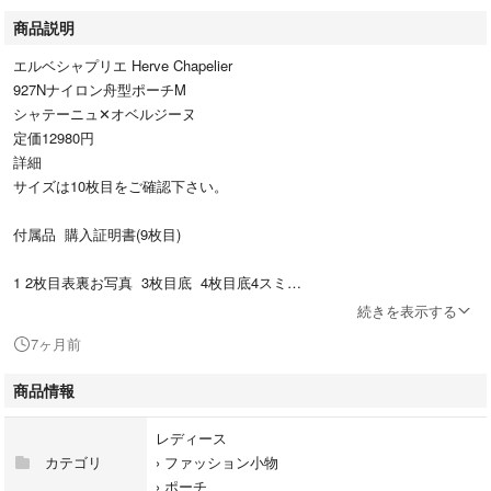
商品説明
エルベシャプリエ Herve Chapelier
927Nナイロン舟型ポーチM
シャテーニュ✕オベルジーヌ
定価12980円
詳細
サイズは10枚目をご確認下さい。
付属品 購入証明書(9枚目)
1 2枚目表裏お写真 3枚目底 4枚目底4スミ
5枚目ポーチ左右表裏 6枚目側面
続きを表示する
7枚目内側 8枚目内側4スミ
7ヶ月前
(分かりやすいようフラッシュ撮影)
化粧品を入れていたポーチとなりますので
商品情報
ラメの付着や汚れあり。
汚れやすい外側部分に
レディース
大きく目立つキズや汚れはありませんが
カテゴリ
›
ファッション小物
一定期間の使用をしてます為使用感は御座います。
›
ポーチ