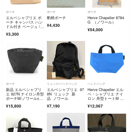
ポーチ
ポーチ
ポーチ
エルベシャプリエ ポ
豹柄ボーチ
Herve Chapelier 8784
ーチ キャンバス ハン
G （ノワール）
¥4,430
ドル付き ベージュ /J
¥54,000
S
¥3,300
ポーチ
リュック/バックパック
ハンドバッグ
新品 エルベシャプリ
エルベシャプリエ 97
Herve Chapelier エル
エ 927N ナイロン舟型
8N リュック 新
ベ・シャプリエ ナイ
ポーチM/ノワールxノ
品 ノワール
ロン 舟型トートM ハ
ワール
ンドバッグ ミョゾテ
¥15,800
¥7,190
¥12,067
ィス アカプルコ ライ
トブルー系 ブルー系
【中古】