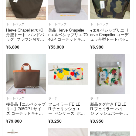
トートバッグ
トートバッグ
トートバッグ
Herve Chapelier707C
美品 Herve Chapelie
●エルベシャプリエ H
舟型トート ハンドバ
r エルベシャプリエ 70
erve Chapelier コーデ
ッグ ブラウンＭサイ
4GP コーテッドキャ
ュラ舟型トートバッ
ズ
ンバス スクエアトー
グ M 迷彩 カモフラー
¥6,800
¥53,000
¥6,980
トバッグ ネイビー×グ
ジュ 704w
ラニ
トートバッグ
ポーチ
ポーチ
極美品【エルベシャプ
フェイラー FEILE
新品タグ付き FEILE
リエ】705GP Lサイ
R チェリッシュユ
R フェイラー ハイ
ズ コーテッドキャン
ー ペンケース ポー
ジ メッシュポーチ ホ
バススクエア トート
チ ベージュ
ワイト Sサイズ
¥79,800
¥3,250
¥3,950
バッグ トープ×ヴィ
ゴーニュ