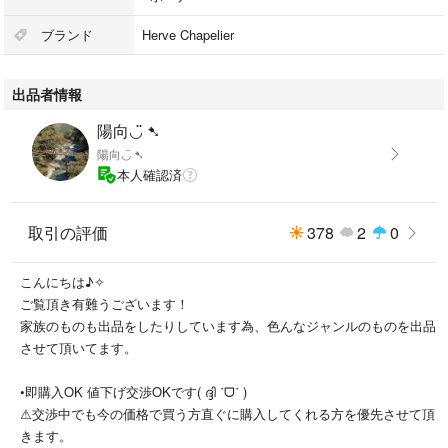
お写真にて状態の方ご確認下さいませ。
ブランド
Herve Chapelier
送料の関係上ここからのお値下げは致しません。
出品者情報
不明点等あればコメントを下さい。
陽向◡̈ ➷
陽向◡̈ ➷
本人確認済
取引の評価
378
2
0
こんにちは♪✧
ご覧頂き有難うございます！
家族のものも出品をしたりしています為、色んなジャンルのものを出品
させて頂いてます。
•即購入OK 値下げ交渉OKです( ദ്ദി ˙ᗜ˙ )
⚠︎交渉中でも今の価格で買う方直ぐに購入してくれる方を優先させて頂
きます。