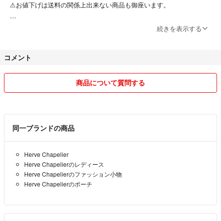
⚠︎お値下げは送料の関係上出来ない商品も御座います。
•返品はこちらのミス以外ではお断りします(๑ ๑)՞ ՞
続きを表示する
•定形外郵便等での発送事故は責任は負えません。
コメント
⚠︎配送方法の希望があれば購入前にコメントをお願い致します。
•質問等あれば気軽にコメント下さい₍ᐢ.ˬ.ᐡ₎ ☀︎
商品について質問する
スムーズに取引出来るよう努力しますので
宜しくお願い致します！
同一ブランドの商品
Herve Chapelier
Herve Chapelierのレディース
Herve Chapelierのファッション小物
Herve Chapelierのポーチ