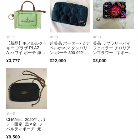
ポーチ
ポーチ
ポーチ
【新品】ホノルルクッ
超美品 ポーター×ミナ
美品 ラブラリーバイ
キー プラザ PLAZ
ペルホネン タンバリ
フェイラー チロリア
A ハワイ ポーチ 海外
ン ポーチ 390-9221
ンフラワー L字ポー
旅行 カラナビ ビー
8 ブルー
チ フラットポーチ
¥3,777
¥22,000
¥3,000
チ アロハ コラボ 限
定 完売 ショッパー
ポーチ
CHANEL 2020年ホリ
デー限定 黒✕金 ノ
ベルティポーチ 元箱
なし チェーン付
¥9,500