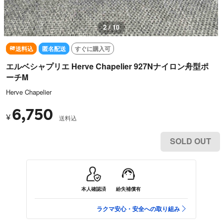
2 / 10
送料込
匿名配送
すぐに購入可
エルベシャプリエ Herve Chapelier 927Nナイロン舟型ポ
ーチM
Herve Chapelier
6,750
¥
送料込
SOLD OUT
本人確認済
紛失補償有
ラクマ安心・安全への取り組み