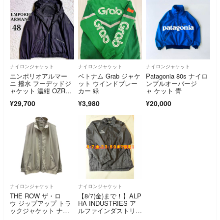
ナイロンジャケット
ナイロンジャケット
ナイロンジャケット
エンポリオアルマー
ベトナム Grab ジャケ
Patagonia 80s ナイロ
ニ 撥水 フーデッドジ
ット ウインドブレー
ンプルオーバージ
ャケット 濃紺 OZR30
カー 緑
ャ ケット 青
W ZZ063 EMPORI
¥29,700
¥3,980
¥20,000
O ARMANI メンズ
ナイロンジャケット
ナイロンジャケット
THE ROW ザ・ロ
【8/7(金)まで！】ALP
ウ ジップアップ トラ
HA INDUSTRIES ア
ックジャケット ナイ
ルファインダストリー
ロンジャケット
ズ コーチジャケッ