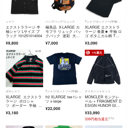
シャツ
バッグパック/リュック
Tシャツ/カットソー(半袖/袖なし)
エクストララージ 半
極美品 X-LARGE カ
XLARGE エクストラ
袖シャツ Lサイズ ブ
モフラ リュック バッ
ラージ 春夏★ 半袖 ロ
ラック 101251014004
クパック 迷彩 大容
ゴ ボタニカル柄 Tシ
量 通学
ャツ カットソー Sz.
¥9,800
¥7,000
¥3,090
L メンズ 黒
1%還元
ポロシャツ
Tシャツ/カットソー(半袖/袖なし)
ナイロンジャケット
XLARGE エクストラ
fr2 XLARGE tee tシャ
MONCLER モンクレ
ラージ ポロシャ
ツ x-large
ール × FRAGMENT D
ツ ボーダー 半袖 マ
ESIGN HUNOR GIUB
¥22,000
ルチカラー L
BOTTO G209U1A000
¥3,180
¥33,990
01 フラグメントデザ
イン ウノアージップ
(1%)
339円相当還元
アップジャケット ブ
ラック