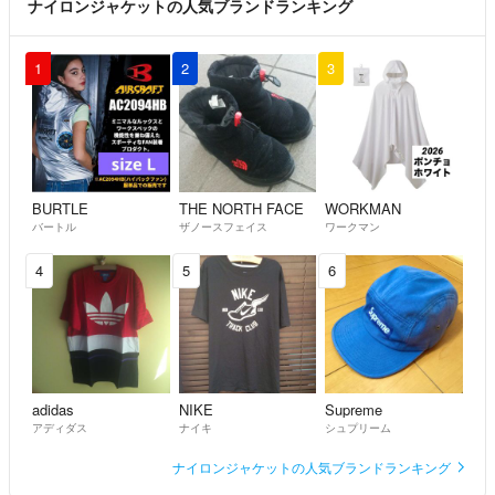
ナイロンジャケットの人気ブランドランキング
1
2
3
BURTLE
THE NORTH FACE
WORKMAN
バートル
ザノースフェイス
ワークマン
4
5
6
adidas
NIKE
Supreme
アディダス
ナイキ
シュプリーム
ナイロンジャケットの人気ブランドランキング