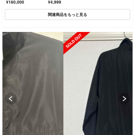
¥160,000
¥4,999
ト ブラック Lサイ
ズ メンズ 黒
関連商品をもっと見る
SOLD OUT