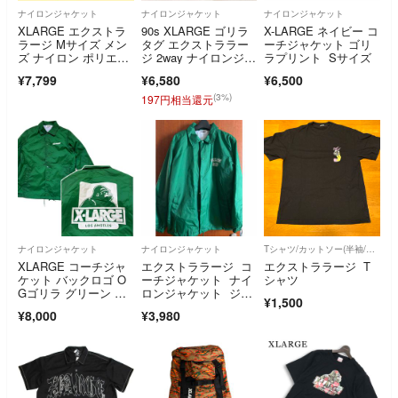
ナイロンジャケット
ナイロンジャケット
ナイロンジャケット
XLARGE エクストラ
90s XLARGE ゴリラ
X-LARGE ネイビー コ
ラージ Mサイズ メン
タグ エクストララー
ーチジャケット ゴリ
ズ ナイロン ポリエス
ジ 2way ナイロンジャ
ラプリント Sサイズ
テル ブラウン
ケット
¥7,799
¥6,580
¥6,500
(3%)
197円相当還元
ナイロンジャケット
ナイロンジャケット
Tシャツ/カットソー(半袖/袖なし)
XLARGE コーチジャ
エクストララージ コ
エクストララージ T
ケット バックロゴ O
ーチジャケット ナイ
シャツ
Gゴリラ グリーン S
ロンジャケット ジャ
¥1,500
サイズ
ケット
¥8,000
¥3,980