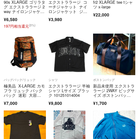
90s XLARGE ゴリラタ
エクストララージ コ
fr2 XLARGE tee tシャ
グ エクストララージ 2
ーチジャケット ナイ
ツ x-large
way ナイロンジャケッ
ロンジャケット ジャ
¥22,000
ト
ケット
¥6,580
¥3,980
(3%)
197円相当還元
バッグパック/リュック
シャツ
ボストンバッグ
極美品 X-LARGE カモ
エクストララージ 半袖
新品未使用 エクストラ
フラ リュック バック
シャツ Lサイズ ブラッ
ラージ 2WAY ビッグサ
パック 迷彩 大容
ク 101251014004
イズ ボストンバッ
量 通学
グ 付録
¥7,000
¥9,800
¥1,700