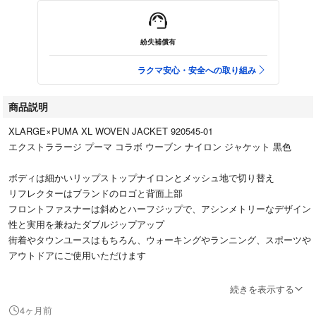
紛失補償有
ラクマ安心・安全への取り組み
商品説明
XLARGE×PUMA XL WOVEN JACKET 920545-01
エクストララージ プーマ コラボ ウーブン ナイロン ジャケット 黒色
ボディは細かいリップストップナイロンとメッシュ地で切り替え
リフレクターはブランドのロゴと背面上部
フロントファスナーは斜めとハーフジップで、アシンメトリーなデザイン
性と実用を兼ねたダブルジップアップ
街着やタウンユースはもちろん、ウォーキングやランニング、スポーツや
アウトドアにご使用いただけます
コラボレーション第3弾テーマ「BLACK OUT」ブラックで統一したコレク
続きを表示する
ション
4ヶ月前