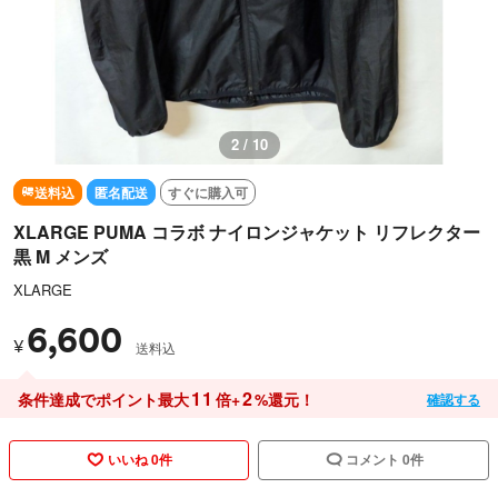
3 / 10
送料込
匿名配送
すぐに購入可
XLARGE PUMA コラボ ナイロンジャケット リフレクター
黒 M メンズ
XLARGE
6,600
¥
送料込
11
2
条件達成でポイント最大
倍+
%還元！
確認する
いいね 0件
コメント 0件