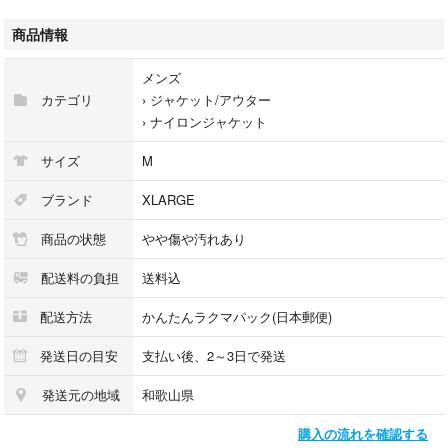
メッシュ、ナイロンなどの様々なテキスタイルを切りかえたトーナルカラ
ーに、ブラック&シルバーリフレクターをアクセントに
商品情報
WOVEN JACKETは、フロントジップを斜めに施すことで、片手での脱着
がスムーズになり機能性とデザイン性をアップデート
メンズ
カテゴリ
›
ジャケット/アウター
›
ナイロンジャケット
参考サイト
ttps://wear.jp/item/12615621/
サイズ
M
：サイズ メンズ M
ブランド
XLARGE
商品の状態
やや傷や汚れあり
：素材
本体 メッシュ部分 ポリエステル
配送料の負担
送料込
リブ部分 ポリエステル コットン
配送方法
かんたんラクマパック(日本郵便)
：状態
やや使用感あり
発送日の目安
支払い後、2～3日で発送
フロントのファスナー金具部分に擦れ、リブ部分に毛玉があります
発送元の地域
和歌山県
他に目立つダメージや汚れはありません
購入の流れを確認する