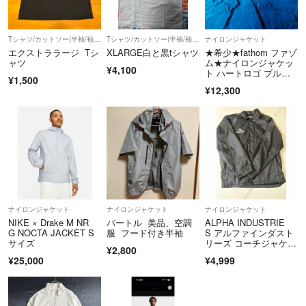
Tシャツ/カットソー(半袖/袖なし)
Tシャツ/カットソー(半袖/袖なし)
ナイロンジャケット
エクストララージ Tシ
XLARGE白と黒tシャツ
★希少★fathom ファゾ
ャツ
ム★ナイロンジャケッ
¥4,100
ト ハートロゴ ブル
¥1,500
ー ルーズワイド ゴル
¥12,300
フ ウィンドブレーカ
ー 90s
ナイロンジャケット
ナイロンジャケット
ナイロンジャケット
NIKE × Drake M NR
バートル 美品、空調
ALPHA INDUSTRIE
G NOCTA JACKET S
服 フード付き半袖
S アルファインダスト
サイズ
リーズ コーチジャケッ
¥2,800
ト ブラック Lサイ
¥25,000
¥4,999
ズ メンズ 黒 ブラッ
ク アウター