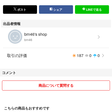
ナイロン ジャケット ブルゾン アウター ジャンパー
ジャージ トレーニング ウェア スケート ランニング
ポスト
シェア
LINEで送る
ウィンドブレーカー パーカー ビンテージ レトロ 古着
stussy supreme a bathing ape x-large obey beams
出品者情報
undercover minotaur inst y-3 lad musician arc'teryx
nike sk8 adidas originals reebok fila under armour
brn46's shop
the north face mizuno asics descente umbro hummel
brn46
ステューシー シュプリーム アベイシングエイプ オベイ
アンダーカバー ワイスリー ミノトール アークテリクス
アシックス ミズノ デサント アンブロ ヒュンメル ナイキ
取引の評価
187
0
0
コメント
商品について質問する
こちらの商品もおすすめです