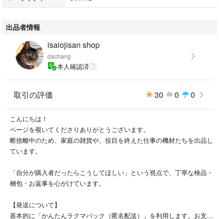
サイズ：Lサイズ
出品者情報
専用コントローラー（SE-BE00A）
isaiojisan shop
dachang
付属品：充電用USBケーブル、取扱説明書
本人確認済
【商品の状態】
１年ほど前に購入し、妻が十数回使用したのみの良品です。
取引の評価
30
0
0
自宅クリーニング・動作確認・除菌済みですので、安心してすぐにお使い
こんにちは！
いただけます。
ページを覗いてくださりありがとうございます。
断捨離中のため、家庭の雑貨や、役目を終えた仕事の機材たちを出品し
中古品であることをご理解の上、ご購入をお願いいたします。
ています。
【発送について】
「自分が購入者だったらこうしてほしい」という視点で、丁寧な検品・
岡山県より送料無料で発送いたします。
梱包・お返事を心がけています。
匿名配送（かんたんラクマパック）を利用しますので、お互いの個人情報
を明かすことなく安心・安全にお取引が可能です。
【発送について】
基本的に「かんたんラクマパック（匿名配送）」を利用します。お支払