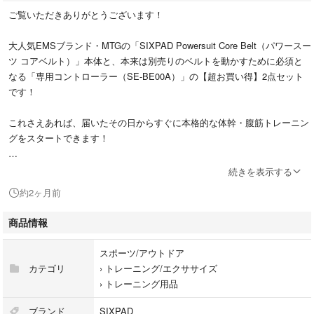
ご覧いただきありがとうございます！
大人気EMSブランド・MTGの「SIXPAD Powersuit Core Belt（パワースー
ツ コアベルト）」本体と、本来は別売りのベルトを動かすために必須と
なる「専用コントローラー（SE-BE00A）」の【超お買い得】2点セット
です！
これさえあれば、届いたその日からすぐに本格的な体幹・腹筋トレーニン
グをスタートできます！
従来のシックスパッドとは違い、ジェルシートの交換が一切不要な革新的
続きを表示する
モデル。お水で濡らすだけで何度でも使えるため、ランニングコストが0
約2ヶ月前
円なのが最大の魅力です。
商品情報
お腹周り（腹筋・脇腹）だけでなく、背中（下部）まで同時にアプロー
チ。家事をしながら、仕事をしながら、あるいは有酸素運動と組み合わせ
スポーツ/アウトドア
ることで、効率よく引き締まった理想のボディラインを目指せます。
カテゴリ
›
トレーニング/エクササイズ
›
トレーニング用品
【商品内容】
パワースーツ コアベルト（本体）
ブランド
SIXPAD