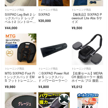
トレーニング用品
トレーニング用品
トレーニング用品
SIXPAD Leg Belt 2 シ
SIXPAD
【極美品】SIXPAD P
ックスパッド レッグ
owersuit Lite Abs Sサ
¥20,000
ベルト2 コントローラ
イズ
ー付
¥44,000
¥9,500
トレーニング用品
トレーニング用品
トレーニング用品
MTG SIXPAD Foot Fi
◇SIXPAD Power Roll
【在庫セール】MERA
t シックスパッド EM
er S シックスパッ
CH 腹筋ローラー 腹筋
S フットトレーニン
ド パワーローラー◇
ホイール プロ 腹筋 ロ
グ 足裏 ふくらはぎ S
ーラー 膝
¥9,980
¥4,800
¥5,012
P-FF2310F