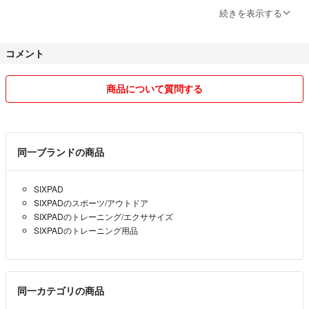
2〜4日以内の迅速な発送を心がけております。
い後、2〜4日以内の発送を心がけています。
続きを表示する
定価で買うとかなり高額なセットですので、薄着になる季節に向けてお得
【梱包について】
にボディメイクを始めたい方は、ぜひこの機会にお買い求めください！
コメント
精密機器などはプチプチ等で厳重に梱包してお送りします。
即購入OKです。早い者勝ちでどうぞ！
不慣れな点もあるかもしれませんが、気持ちの良いお取引ができるよう
商品について質問する
#SIXPAD #シックスパッド #パワースーツ #コアベルト #EMS #ダイエッ
精一杯対応させていただきます。まとめ買いのご相談などもお気軽にど
ト #筋トレ #シェイプアップ #ホームジム #MTG
うぞ！
◇◆◇◆◇◆◇◆◇◆◇◆
同一ブランドの商品
【その他の留意事項】
SIXPAD
SIXPADのスポーツ/アウトドア
• 非喫煙者・ペットは別棟で飼っていますが匂いや毛はついていませ
SIXPADのトレーニング/エクササイズ
ん。
SIXPADのトレーニング用品
• 即購入OKです。
• 出品物は全て除菌清掃後に送付します。
同一カテゴリの商品