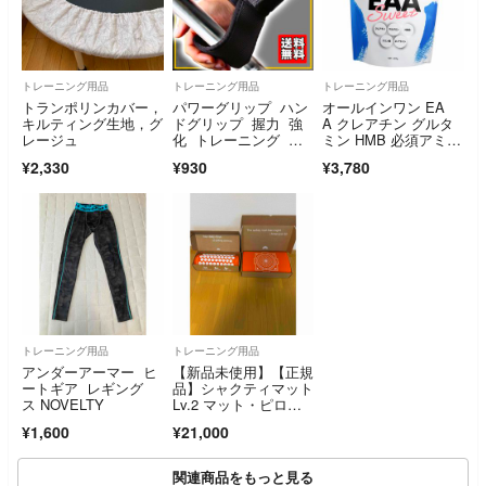
トレーニング用品
トレーニング用品
トレーニング用品
トランポリンカバー，
パワーグリップ ハン
オールインワン EA
キルティング生地，グ
ドグリップ 握力 強
A クレアチン グルタ
レージュ
化 トレーニング 筋
ミン HMB 必須アミノ
トレ
酸 ピーチ味
¥2,330
¥930
¥3,780
トレーニング用品
トレーニング用品
アンダーアーマー ヒ
【新品未使用】【正規
ートギア レギング
品】シャクティマット
ス NOVELTY
Lv.2 マット・ピロー
セット
¥1,600
¥21,000
関連商品をもっと見る