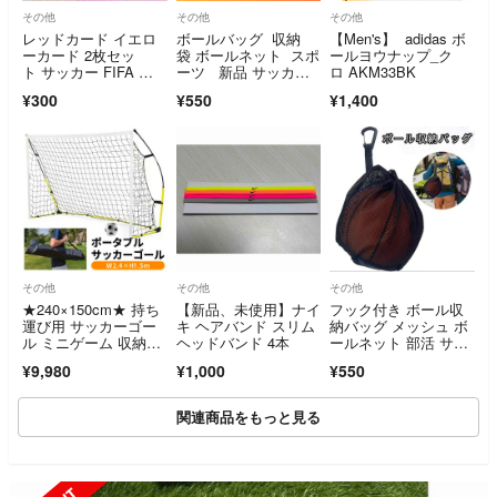
その他
その他
その他
レッドカード イエロ
ボールバッグ 収納
【Men's】 adidas ボ
ーカード 2枚セッ
袋 ボールネット スポ
ールヨウナップ_ク
ト サッカー FIFA 審
ーツ 新品 サッカ
ロ AKM33BK
判
ー バスケバレー
¥300
¥550
¥1,400
その他
その他
その他
★240×150cm★ 持ち
【新品、未使用】ナイ
フック付き ボール収
運び用 サッカーゴー
キ ヘアバンド スリム
納バッグ メッシュ ボ
ル ミニゲーム 収納バ
ヘッドバンド 4本
ールネット 部活 サッ
ッグ付
カー バスケ
¥9,980
¥1,000
¥550
関連商品をもっと見る
SOLD OUT