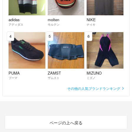
adidas
molten
NIKE
アディダス
モルテン
ナイキ
4
5
6
PUMA
ZAMST
MIZUNO
プーマ
ザムスト
ミズノ
その他の人気ブランドランキング
ページの上へ戻る