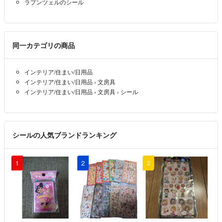
ラプンツェルのシール
同一カテゴリの商品
インテリア/住まい/日用品
インテリア/住まい/日用品
›
文房具
インテリア/住まい/日用品
›
文房具
›
シール
シールの人気ブランドランキング
1
2
3