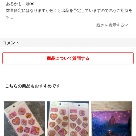
あるかも…😆💓
#ダイソー #DAISO #セリア #Seria #cando
数量限定にはなりますが色々と出品を予定していますので乞うご期待を
#サンリオ #sanrio #サンリオキャラクターズ
✨️
#ハローキティ #マイメロ
続きを表示する
#ネイルシール #ネイルパーツ #タイルシール
※ 24時間以内に発送しております◎
#3Dシール #中川翔子 #タイル調ステッカー
コメント
他アプリ等でもお取引実績1000件以上あり
全てよい評価をいただいております⟡.·*.
安心してお取引が出来るよう心がけております✩.*˚
商品について質問する
◾︎ 即日発送について
夕方や夜間ご購入いただいた場合は集荷時間を終えている為、翌朝の発
送となります。
こちらの商品もおすすめです
◾︎ 発送
簡易包装とさせていただきます🙇‍♀️
衣類等で厚みがあり発送サイズがギリギリのものは圧縮して発送する事
もあります。ご了承ください。
素人による保管、梱包になりますので神経質な方はご遠慮いただきます
ようお願いいたします。