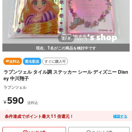
3 / 4
1
現在、
名がこの商品を検討中です
送料込
匿名配送
すぐに購入可
ラプンツェル タイル調 ステッカー シール ディズニー Disn
ey 中川翔子
ラプンツェル
590
¥
送料込
11
条件達成でポイント最大
倍還元！
確認する
いいね 1件
コメント 0件