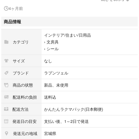
SNSでも話題の大人気商品⟡.·
4ヶ月前
完売続出している品薄状態になっているシール♡
とても可愛いシールです⟡.·
商品情報
好きな場所に貼ったり、
インテリア/住まい/日用品
アレンジしてオリジナルシールを作ったり、
カテゴリ
›
文房具
コレクション、シール交換用、デコ用、遊び用、おでかけ、お手紙に貼っ
›
シール
たり、ノートや手帳をデコったり、お子様やお友達同士のちょっとしたプ
レゼント用などに⟡.·
サイズ
なし
ブランド
ラプンツェル
◾︎ 発送について
商品の状態
新品、未使用
防水対策し、簡易包装で発送させていただきます。
配送料の負担
送料込
※画像について
配送方法
かんたんラクマパック(日本郵便)
出来る限り実物と同じ色味になるよう撮影には気をつけておりますが光の
加減、お使いの端末により見え方が実物と多少異なってしまう事もありま
発送日の目安
支払い後、1～2日で発送
す。ご理解願います。
発送元の地域
宮城県