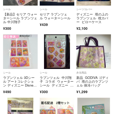
USED品に関しましてはご理解の上でご購入をお願いいたしますm(_ _)
シール
シール
シーツ/カバー
m
【新品】セリア ウォー
セリア ラプンツェ
ディズニー 塔の上の
3Nでお願いします。
ターシール ラプンツェ
ル ウォーターシール
ラプンツェル 枕カバ
ル 中川翔子
ー ピローケース
¥439
¥300
¥2,100
最後までスムーズなお取引が出来るよう責任を持って対応致します‪ ·͜·
どうぞよろしくお願いいたしますm(*_ _)m
シール
シール
弁当用品
ラプンツェル 3Dシー
ラプンツェル 中川翔
新品 GODIVA ゴディ
ル アートコレクショ
子 コラボ ウォーター
バ 塔の上のラプンツ
ン ディズニー Disne
シール ディズニー Di
ェル 保冷バッグ​
y 中川翔子
sney
¥490
¥300
¥1,299