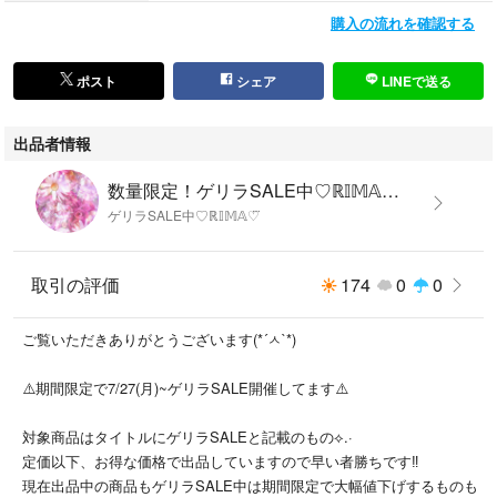
※他アプリ等でも出品しているので、売切れ次第削除しております
購入の流れを確認する
お早めのご検討をよろしくお願いいたしますm（__）m
ポスト
シェア
LINEで送る
他にも色々出品してます。
#ℝ𝕀𝕄𝔸'sshopシール ←で検索してみてください‎𖤐 ̖́-
出品者情報
数量限定！ゲリラSALE中♡ℝ𝕀𝕄𝔸♡⃛'s shop
#ディズニー #ディズニープリンセス
ゲリラSALE中♡ℝ𝕀𝕄𝔸♡⃛
#アリエル #ベル #白雪姫 #シンデレラ
#ラプンツェル #ジャスミン #オーロラ姫
#ミッキー #ミニー #ミニーちゃん
取引の評価
174
0
0
#ミッキーマウス #ミニーマウス
#平成女児
ご覧いただきありがとうございます(*´ㅅ`*)
#シール #シール帳 #3dシール #ぷくっと #マシュマロ
#ぷっくりシール #ぷくぷくシール
⚠️期間限定で7/27(月)~ゲリラSALE開催してます⚠️
#立体シール #ボンボンドロップシール
#立体シール
対象商品はタイトルにゲリラSALEと記載のもの⟡.·
#宝石シール #ジュエリーシール
定価以下、お得な価格で出品していますので早い者勝ちです‼️
#おはじきシール #ウォーターシール
現在出品中の商品もゲリラSALE中は期間限定で大幅値下げするものも
#ステッカー #シル活