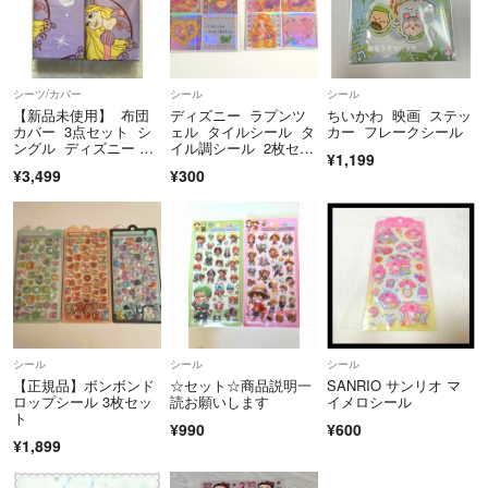
シーツ/カバー
シール
シール
【新品未使用】 布団
ディズニー ラプンツ
ちいかわ 映画 ステッ
カバー 3点セット シ
ェル タイルシール タ
カー フレークシール
ングル ディズニー ラ
イル調シール 2枚セッ
¥1,199
プンツェル
ト
¥3,499
¥300
シール
シール
シール
【正規品】ボンボンド
☆セット☆商品説明一
SANRIO サンリオ マ
ロップシール 3枚セッ
読お願いします
イメロシール
ト
¥990
¥600
¥1,899