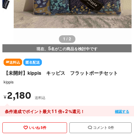
1 / 2
5
現在、
名がこの商品を検討中です
送料込
匿名配送
【未開封】kippis キッピス フラットポーチセット
kippis
2,180
¥
送料込
11
2
条件達成でポイント最大
倍+
%還元！
確認する
いいね 5件
コメント 0件