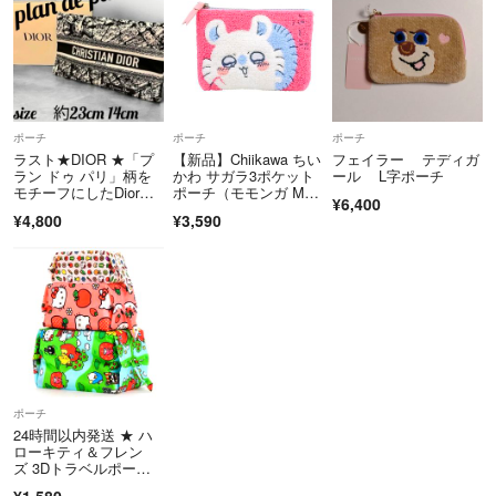
ポーチ
ポーチ
ポーチ
ラスト★DIOR ★「プ
【新品】Chiikawa ちい
フェイラー テディガ
ラン ドゥ パリ」柄を
かわ サガラ3ポケット
ール L字ポーチ
モチーフにしたDiorビ
ポーチ（モモンガ Mo
¥6,400
ューティコスメノベル
monga） pink 桃色 1点
¥4,800
¥3,590
ティ 即日発送
ポーチ
24時間以内発送 ★ ハ
ローキティ＆フレン
ズ 3Dトラベルポーチ 3
点BAGGU
¥1,580