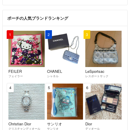
ポーチの人気ブランドランキング
1
2
3
FEILER
CHANEL
LeSportsac
フェイラー
シャネル
レスポートサック
4
5
6
Christian Dior
サンリオ
Dior
クリスチャンディオール
サンリオ
ディオール