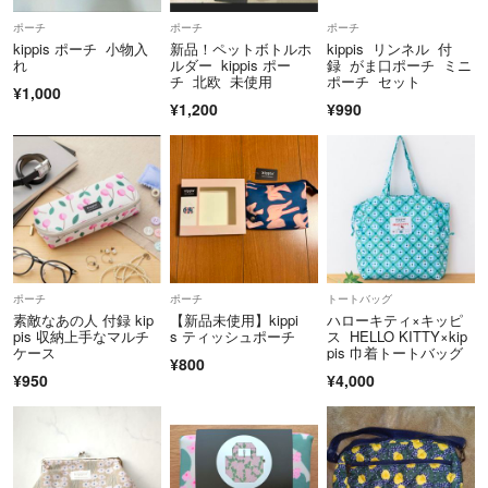
ポーチ
ポーチ
ポーチ
kippis ポーチ 小物入
新品！ペットボトルホ
kippis リンネル 付
れ
ルダー kippis ポー
録 がま口ポーチ ミニ
チ 北欧 未使用
ポーチ セット
¥1,000
¥1,200
¥990
ポーチ
ポーチ
トートバッグ
素敵なあの人 付録 kip
【新品未使用】kippi
ハローキティ×キッピ
pis 収納上手なマルチ
s ティッシュポーチ
ス HELLO KITTY×kip
ケース
pis 巾着トートバッグ
¥800
¥950
¥4,000