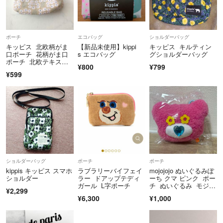
ポーチ
エコバッグ
ショルダーバッグ
キッピス 北欧柄がま
【新品未使用】kippi
キッピス キルティン
口ポーチ 花柄がま口
s エコバッグ
グショルダーバッグ
ポーチ 北欧テキスタ
¥800
¥799
イル
¥599
ショルダーバッグ
ポーチ
ポーチ
kippis キッピス スマホ
ラブラリーバイフェイ
mojojojo ぬいぐるみぽ
ショルダー
ラー ドアップテディ
ーち クマ ピンク ポー
ガール L字ポーチ
チ ぬいぐるみ モジョ
¥2,299
ジョジョ
¥6,300
¥1,000