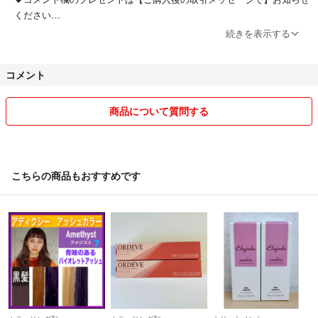
ください
続きを表示する
⚠️複数ご購入でもプレゼントは1つ、ブラシは1本
■■■■■■■■■■■
その他の ヘアカラー コチラをタップ
コメント
↓
ーーーー
#ノワールの部屋カラー
商品について質問する
#ノワールの部屋アディクシー
✅欠品商品(10万)は8/5頃に再入荷します
■■■■■■■■■■■
*予約OKです♡
*発注は月一回なので売り切れにご注意ください
こちらの商品もおすすめです
⚠️厚さ3cm以内の為、箱から出してプチプチなし
♥️カラーの色味は一切加工していません♡
♥️カラー後の乳化はすごく大事です！
◇アレスカラー ホワイトブリーチ ブルーブリーチ ワイエスパーク カ
ラーバター プリミエンス ナプラ N. イルミナ ウエラ ホーユー ジェ
ミールフラン タマリス オージュア トキオ ブローネ サイオス ビゲ
⚠️仕上がりは自己責任でお願いします
ン サロンドプロ ダリヤ ヘンケル シエロ リーゼ パルティ ビューテ