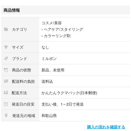
ブリーチやカラー、白髪染めを繰り返すほど白髪は増えます！
→専用シャンプーで薬剤のアルカリ、過酸化水素を除去します
商品情報
10ml ／ ¥200（1袋追加＋¥100）
コスメ/美容
20ml ／ ¥300（1袋追加＋¥150）
カテゴリ
›
ヘアケア/スタイリング
›
カラーリング剤
⭐︎10mlは市販のお試しシャンプー1回分と同じです
サイズ
なし
✅混ぜるだけですぐに使えます
ブランド
ミルボン
商品の状態
新品、未使用
✅カラー１本追加で＋¥1,600です（組み合わせ自由）
配送料の負担
送料込
🤍ミルボン アディクシー🤍
配送方法
かんたんラクマパック(日本郵便)
カラー剤とデベロッパーの両方に高彩度のブルーが入っているので寒色系
カラーやアッシュカラーが綺麗です♡
発送日の目安
支払い後、1～2日で発送
発送元の地域
和歌山県
【ペールカーキ】━━━━━━━━
購入の流れを確認する
①アディクシー 80g×１本