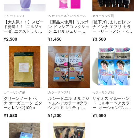
花王
♥️カラー剤、ブリーチ、¥200引き、シャンプー付きは説明欄のリンクか
ヘアオイル
ら見れます
トリートメント
ヘアワックス/ヘアクリーム
カラーリング剤
【大人気！！】スピー
【新品未使用】ミルボ
[値下げしました]アン
ド発送！！ エルジュ
ン ドレシアコレクショ
ナドンナ エブリ カラ
ーダ エクストラリペ
ン ニゼルジェリー
ートリートメント <ピ
ア ミルキーセラム 12
M 純正箱付き
オーネパープル> 5個
¥2,500
¥1,450
¥3,500
0ml
セット
【【 注意事項 】】
⚠️染まりますか？使い方は？必要量は？等には一切答えません（その時
点でセルフは無理なので美容室行ってください。それでも聞く人はもれ
なくブロックします）
⚠️専用ページは24時間経過後に削除+ブロックします！（24時間以内に
カラーリング剤
カラーリング剤
カラーリング剤
一言あればOKです）
グリーンノート ヘ
ルシードエル ミルクジ
サイオス イルーセン
ナ オーガニータ ビタ
ャムヘアカラー #クラ
ト ミルキーヘアカラ
ーオレンジ(100g)
シックミルクティ (医
ー オーシャンブル
薬部外品)×２個
ー 2箱セット
¥1,580
¥1,200
¥1,590
⚠️コメント逃げはブロックします （24時間以内）
⚠️コメントはまとめて具体的にお願いします(チャットではありませ