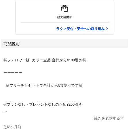
紛失補償有
ラクマ安心・安全への取り組み
商品説明
🉐フォロワー様 カラー全品 合計から¥100引き🉐
ーーーーー
🌼ブリーチとセットで合計から5%割引です🌼
✅ブラシなし・プレゼントなしのため¥200引き
続きを表示する
◾️後処理シャンプーお試し半額◾️
2ヶ月前