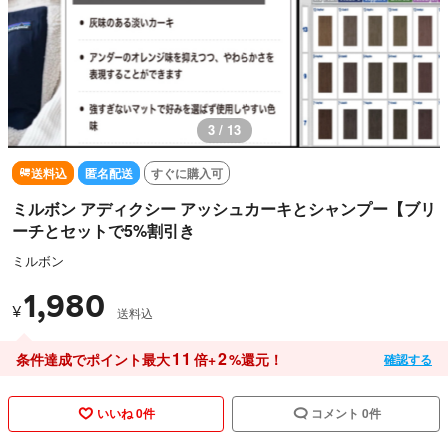
3 / 13
送料込
匿名配送
すぐに購入可
ミルボン アディクシー アッシュカーキとシャンプー【ブリ
ーチとセットで5%割引き
ミルボン
1,980
¥
送料込
11
2
条件達成でポイント最大
倍+
%還元！
確認する
いいね 0件
コメント 0件