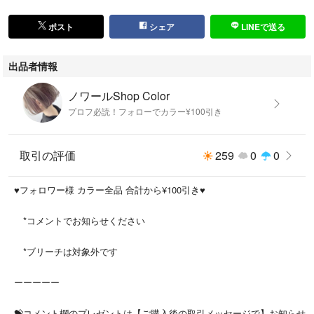
②デベロッパー 6% (アディクシー) 80g
③後処理シャンプー 10ml
ポスト
シェア
LINEで送る
━━━━━━━━━━━
出品者情報
【 ハホニコ 酸熱トリートメント 】
→ドライヤー前やアイロン前の使用がおすすめです♡
ノワールShop Color
⭐︎30ml／¥980
プロフ必読！フォローでカラー¥100引き
⭐︎50ml／¥1,580
♥️ミストのスプレーボトルなのですぐに使えます♪
取引の評価
259
0
0
━━━━━━━
♥️フォロワー様 カラー全品 合計から¥100引き♥️
✅鎖骨までで１本、ロングは２本必要
*コメントでお知らせください
✅デベロッパーは【6%、4.5%、3%】があります
*ブリーチは対象外です
ーーーーー
⭐️FIBREPLEXの前処理 お取り扱いしています⭐️
💝コメント欄のプレゼントは【ご購入後の取引メッセージで】お知らせ