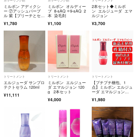
カラーリング剤
カラーリング剤
トリートメント
ミルボン アディクシ
ミルボン オルディー
2本セット◆ミルボ
ィラボ ビューティーン ムラサキシャンプー クオルシア エルジュー
⚠️最近のFIBREPLEXブリーチは脱色力がかなり弱いため出品保留中で
ー ⑦アッシュパープ
ブ 8-sAQ ⚪︎9-sAQ 2
ン エルジューダ エマ
ダ GATSBYをお使いの方も
ル 紫【ブリーチとセッ
本 染毛剤
ルジョン
す
トで5%割引き
¥1,780
¥1,100
¥3,700
法定表示事項を画像に載せています
【お値段について】
（東京都福祉保健局により許可を得ています）
✅表記以外の値下げ❌
*🎀なし(¥200引き)同士の組み合わせ❌
トリートメント
トリートメント
トリートメント
エルジューダ サンプロ
ミルボン エルジュー
【プチプチ梱包、1
*複数ご購入の場合は【🎀ありの合計金額】から割引きです
テクトセラム 120ml
ダ エマルジョン 120
点】ミルボン エルジュ
g 2本セット
ーダ エマルジョン
¥11,111
＋ プラス 120g
¥4,000
¥1,980
メッシュ
資生堂
【お取り扱いについて】
白髪染め
オルディーブ
♥️カラー剤はアルティスト、アディクシー、プリミエンス、スロウマー
スロウマージ
ジ （組み合わせ自由)
エンシェールズ