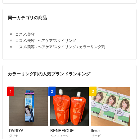
✅1回目のブリーチでどれだけ色素を抜けるかが勝負です！
同一カテゴリの商品
*どんなブリーチでも白にはなりません！カラー剤を使って白にしま
す
コスメ/美容
コスメ/美容
›
ヘアケア/スタイリング
コスメ/美容
›
ヘアケア/スタイリング
›
カラーリング剤
⚠️量が少ないと必ずムラになります！
*迷ったら量の多いほうを選んでください
カラーリング剤の人気ブランドランキング
✅実物に記載がないものはホワイトブリーチではありません！
1
2
3
❤︎お互いに気持ちの良いお取引をお願い致します❤︎
DARIYA
BENEFIQUE
liese
ダリヤ
ベネフィーク
リーゼ