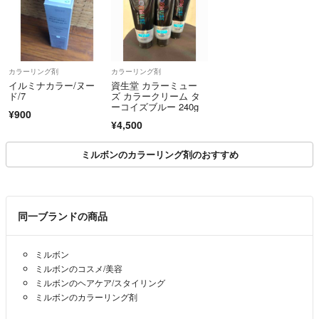
ん。時間の無駄です)
⚠️購入後に発送を急かすのはやめてください
カラーリング剤
カラーリング剤
イルミナカラー/ヌー
資生堂 カラーミュー
⚠️マナーの悪い人が大っ嫌いです！！
ド/7
ズ カラークリーム タ
ーコイズブルー 240g
¥900
⚠️物価高です！価格維持のため総量での梱包です
¥4,500
ミルボンのカラーリング剤のおすすめ
【普通郵便について】
同一ブランドの商品
◉土日祝の配送がなく1週間かかることもあります
◉紛失があっても補償がなくこちらでは責任を負えません
ミルボン
ミルボンのコスメ/美容
ミルボンのヘアケア/スタイリング
ミルボンのカラーリング剤
【ブリーチについて】