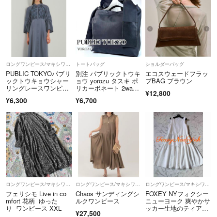
ロングワンピース/マキシワンピース
トートバッグ
ショルダーバッグ
PUBLIC TOKYOパブリ
別注 パブリックトウキ
エコスウェードフラッ
ックトウキョウシャー
ョウ yorozu タスキ ポ
プBAG ブラウン
リングレースワンピー
リカーボネート 2wa
¥12,800
ス
y 黒
¥6,300
¥6,700
ロングワンピース/マキシワンピース
ロングワンピース/マキシワンピース
ロングワンピース/マキシワンピース
フェリシモ Live in co
Chaos サンディングシ
FOXEY NYフォクシー
mfort 花柄 ゆった
ルクワンピース
ニューヨーク 爽やかサ
り ワンピース XXL
ッカー生地のティアー
¥27,500
ドワンピース