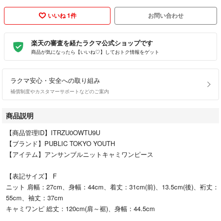
いいね 1件
お問い合わせ
楽天の審査を経たラクマ公式ショップです
商品が気になったら【いいね♡】しておトク情報をゲット
ラクマ安心・安全への取り組み
補償制度やカスタマーサポートなどのご案内
商品説明
【商品管理ID】ITRZU0OWTU9U
【ブランド】PUBLIC TOKYO YOUTH
【アイテム】アンサンブルニットキャミワンピース
【表記サイズ】 F
ニット 肩幅：27cm、身幅：44cm、着丈：31cm(前)、13.5cm(後)、裄丈：
55cm、袖丈：37cm
キャミワンピ 総丈：120cm(肩～裾)、身幅：44.5cm