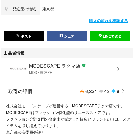
なることもございます。予めご了承いただきますようお願いいたします。
発送元の地域
東京都
こちらの商品はラクマ公式パートナーであるモードスケープによって出品
購入の流れを確認する
されています。
MODESCAPE（モードスケープ）はブランド服に特化して買取・販売を
ポスト
シェア
LINEで送る
行っているリユースショップです。
渋谷に実店舗もございます。
出品者情報
出品している商品は弊社倉庫にて保管しています。
MODESCAPE ラクマ店
店頭で商品をご覧になりたい場合は前日までにご予約が必要です。
MODESCAPE
ご予約せずにご来店いただいても商品を用意できかねることがございま
す。予めご了承ください。
取引の評価
6,831
42
9
株式会社モードスケープが運営する、MODESCAPEラクマ店です。
MODESCAPEはファッション特化型のリユースストアです。
ファッション分野専門の査定士が鑑定した幅広いブランドのリユースア
イテムを取り揃えております。
東京都公安委員会許可