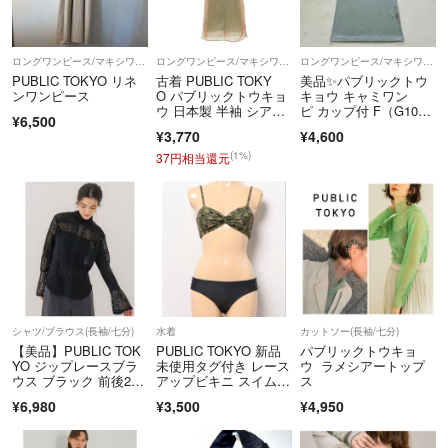
る場合がございます。予めご了承くださいませ。
■梱包・ギフト配送
ロングワンピース/マキシワンピース
ロングワンピース/マキシワンピース
ロングワンピース/マキシワンピース
・複数商品購入いただいた場合でも原則同梱対応は行えません。
PUBLIC TOKYO リネ
古着 PUBLIC TOKY
美品✨パブリックトウ
ンワンピース
O パブリックトウキョ
キョウ キャミワン
・ギフト梱包は承っておりません。
ウ 日本製 半袖 シア
ピ カップ付 F（G10
¥6,500
ー ロングワンピー
6）
¥3,770
¥4,600
■キャンセル
ス F ベージュ系 イン
ナーキャミワンピ付
(1%)
37円相当還元
・お客様都合によるキャンセルは原則お受けしておりません。
き レディース
※こちらのアカウントはラクマ公式ショップのMODESCAPE（モード
スケープ）によって運営されています。
株式会社モードスケープ
▼適格請求書発行事業者登録番号
T3011001053454
▼特商法
シャツ/ブラウス(長袖/七分)
水着
カットソー(長袖/七分)
https://fril.jp/ts/official/law/dsc/
【美品】PUBLIC TOK
PUBLIC TOKYO 新品
パブリックトウキョ
▼返品特約
YO ジップレースブラ
未使用タグ付き レース
ウ ラメシアートップ
ウス ブラック 前後2wa
アップビキニ スイムウ
ス
https://fril.jp/ts/official/law/dsc/#return_policy
y
ェア
¥6,980
¥3,500
¥4,950