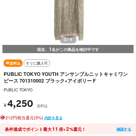
2 / 4
1
現在、
名がこの商品を検討中です
送料込
すぐに購入可
PUBLIC TOKYO YOUTH アンサンブルニットキャミワン
ピース 701310002 ブラック×アイボリー F
PUBLIC TOKYO
4,250
¥
送料込
212円相当還元(5%)
内訳を見る
11
2
条件達成でポイント最大
倍+
%還元！
確認する