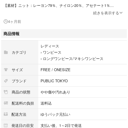
【素材】ニット：レーヨン79％、ナイロン20％、アセテート1％
キャミワンピ：アセテート50％、レーヨン50％
続きを表示する
【カラー】ブラック×アイボリー
4ヶ月前
【状態ランク】 中古B
商品情報
【状態について】特筆すべきダメージはございませんがやや使用感がござ
います。
レディース
【備考】
カテゴリ
›
ワンピース
701310002
›
ロングワンピース/マキシワンピース
＊ランク説明
サイズ
FREE / ONESIZE
新品：新品（お買い取りのお品物は含みません）
未使用品：新古品、使用感の無い新品同様品
ブランド
PUBLIC TOKYO
中古Ａ：使用感の少ない状態の良い中古品
商品の状態
やや傷や汚れあり
中古Ｂ：使用感があり、軽度のダメージや汚れが見受けられる中古品
中古Ｃ：汚れやダメージが多数見受けられる中古品
配送料の負担
送料込
中古Ｄ：難あり品、ジャンク品、修理が必要な品物
配送方法
ゆうパック元払い
※注意事項はプロフィール欄をご覧ください。
※他サイト及び店舗においても販売している商品です。時間差にて欠品に
発送日の目安
支払い後、1～2日で発送