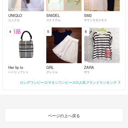
UNIQLO
SNIDEL
SM2
ユニクロ
スナイデル
サマンサモスモス
4
5
6
Her lip to
GRL
ZARA
ハーリップトゥ
グレイル
ザラ
ロングワンピース/マキシワンピースの人気ブランドランキング
ページの上へ戻る