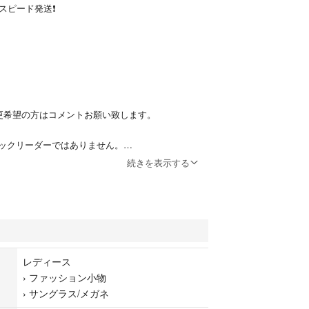
スピード発送❗️
更希望の方はコメントお願い致します。
ックリーダーではありません。
es is not Clic Readers.
続きを表示する
ットで着脱ができ、シリコンロープで首にかけられ
なシニアグラスです。 フロントの磁石で着脱、開閉
簡単に装着できます。また、ツルが後ろでつながっ
たあとは首からかけておくことが可能です。アクセ
レディース
掛けておき、使いたい時に磁石を「カチッ」とする
›
ファッション小物
探す手間も省けます。
›
サングラス/メガネ
4ｇと軽く、鼻や耳に対する負担が少なく、快適な付け