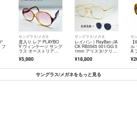
サングラス/メガネ
サングラス/メガネ
サ
レデ
度入り レア PLAYBO
レイバン｜RayBan JA
【6
 フ
Y ヴィンテージ サング
CK RB3565 001/GG 5
ル 
ラス オーストリア
1mm アリスタ/クリア
A
製 オプチル
ブルートランジション
ン
¥5,980
¥18,800
¥2
ズ 未使用 国内正規品
古
サングラス/メガネをもっと見る