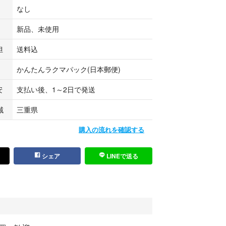
なし
ントノーズ磁石で着脱する為、掛けたり外したりが多
最適です。 【特徴２】 シリコンロープによって首
新品、未使用
ができます。
コンロープは形状記憶により、外すと自然に丸まり、
担
送料込
出来きます。【素材構成】 プラスチック ナイロ
かんたんラクマパック(日本郵便)
安
支払い後、1～2日で発送
域
三重県
購入の流れを確認する
シェア
LINEで送る