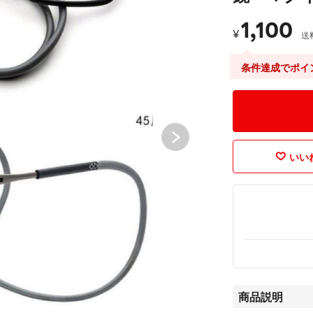
1,100
¥
送
条件達成でポイ
いいね
商品説明