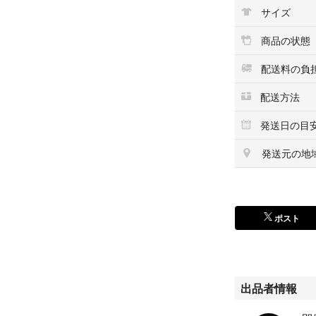
心地です。
サイズ
【特徴１】 フロ
いシニアグラスに
商品の状態
にかけたまま作業
【特徴３】 シリ
配送料の負
コンパクトに保管
ン 磁石 シリコン
配送方法
発送日の目
発送元の地
ポスト
出品者情報