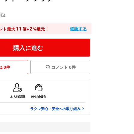
料込
11
2
確認する
ント最大
倍+
%還元！
購入に進む
 0件
コメント 0件
本人確認済
紛失補償有
ラクマ安心・安全への取り組み