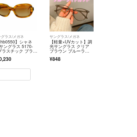
ングラス/メガネ
サングラス/メガネ
hb0550】シャネ
【軽量×UVカット】調
サングラス 5170-
光サングラス クリア
 プラスチック ブラウ
ブラウン ブルーライ
 シルバー金具【中
ト レディース 偏光 紫
0,230
¥848
】レディース
外線 運転 釣り メンズ