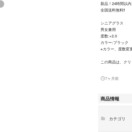
新品！24時間以内
全国送料無料❗️
シニアグラス
男女兼用
度数:+2.0
カラー:ブラック
※カラー、度数変
この商品は、クリ
This reading glass
7ヶ月前
特徴
センターのマグネ
る便利でおしゃれ
商品情報
自由。必要な時に
ているので、外し
サリー感覚で首に
カテゴリ
だけで、メガネを
【軽 量】 28.