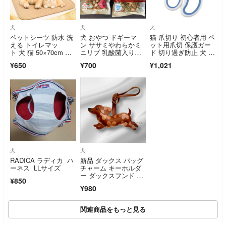
犬
犬
犬
ペットシーツ 防水 洗
犬 おやつ ドギーマ
猫 爪切り 初心者用 ペ
える トイレマッ
ン ササミやわらかミ
ット用爪切 保護ガー
ト 犬 猫 50×70cm ベ
ニリブ 乳酸菌入り野
ド 切り過ぎ防止 犬 爪
ージュ 吸水
菜 Mixキューブ 無添
切り 爪やす
¥650
¥700
¥1,021
加 国産
犬
犬
RADICA ラディカ ハ
新品 ダックス バッグ
ーネス LLサイズ
チャーム キーホルダ
ー ダックスフンド 犬
¥850
チャーム 花柄 PUレザ
¥980
ー 犬雑貨 犬グッズ ギ
フト プレゼント
関連商品をもっと見る