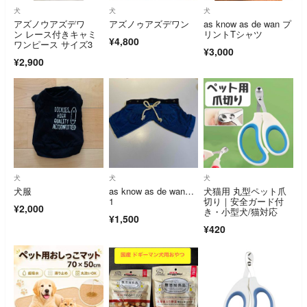
犬
犬
犬
アズノウアズデワ
アズノゥアズデワン
as know as de wan プ
ン レース付きキャミ
リントTシャツ
¥4,800
ワンピース サイズ3
¥3,000
¥2,900
犬
犬
犬
犬服
as know as de wan…
犬猫用 丸型ペット爪
1
切り｜安全ガード付
¥2,000
き・小型犬/猫対応
¥1,500
¥420