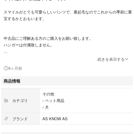
スマイルがとても可愛らしいパンツで、裏起毛なのでこれからの季節に重
宝するかとおもいます。
中古品にご理解ある方のご購入をお願い致します。
ハンガーは付属致しません。
続きを表示する
ASKNOWASDEWAN
8ヶ月前
犬服
asknowasdewan
商品情報
小型犬
アズノウアズデワン
その他
アズノゥアズデワン
カテゴリ
›
ペット用品
小型犬
›
犬
アズノゥアズデワン パンツ
アズノゥアズデワン 2
ブランド
AS KNOW AS
アズノゥアズデワン 冬用
as know as de wan