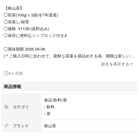
【狭山茶】
◯煎茶(100g)ｘ3袋(令7年度産)
◯深蒸し/緑茶
◯価格 ¥1138-(送料込み)
◯保存に便利なジップロック付き♪
◯賞味期限 2026.09.08
(＊ご購入日時に合わせて、新鮮な茶葉を袋詰めする為、期限は新しいも
のになります。)
続きを表示する
4ヶ月前
#互繁園の狭山茶セット商品一覧はこちら
↑こちらよりご覧になれます☆
商品情報
⭐️代々引き継がれたこだわりの味と『毎日飲めるいつもより美味しいお
食品/飲料/酒
茶』を目指し皆さまにご満足いただけるよう新鮮なお茶をお届けしていま
カテゴリ
›
飲料
す☆代々続く互繁園の味を是非お楽しみください♪
›
茶
◎互繁園オリジナル『なつかし煎茶』
ブランド
狭山茶
7年度産、販売開始です！！
是非、お楽しみください♪