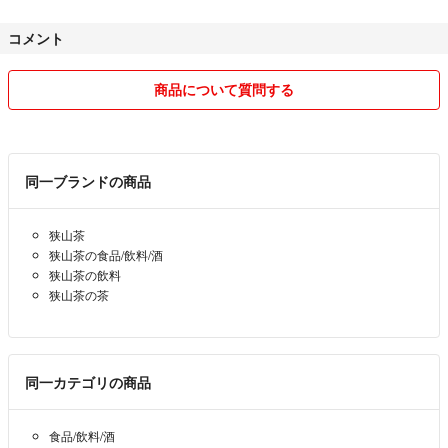
よろしくお願い申し上げます。m(__)m
☆コメント受付ます！可能な限りご希望に合わせて、互繁園の狭山茶をご
コメント
提供致します。
狭山茶は、地域柄少し遅めの新茶です。☆毎年の天候や手作業による製
法過程においても全く同じ味でないところも小さい茶農園直販の楽しみ
商品について質問する
※ 同梱は、6本(煎茶3種/組み合わせ自由)まで可能です。その範囲にて、お
の一つです♪狭山地域内でも早くに摘まれて新茶を出されている農園も
まとめ割引いたします。コメントよりお知らせ下さい。
あると思いますが、通常は遅めです。互繁園では、最新年度産の一番茶
のみを100%使用して煎茶をご提供しております。
☆手を掛けた新鮮なお茶を、できる限り梱包などシンプルに送料も含め、
同一ブランドの商品
お手頃価格にてご提供させていただいております！
お陰様で、令7年度産『なつかし煎茶』は、完売となりました！ご愛飲
いただいた皆様へ大変感謝しております。m(__)m
気に入って頂けたら幸いです☆是非この機会にお試し頂ければと思いま
狭山茶
す。(^-^)
狭山茶の食品/飲料/酒
☆ご希望等ございましたら、お気軽にコメントいただければと思いま
狭山茶の飲料
す。(^-^)
【⚠️注意】
狭山茶の茶
☆おまとめ割引あります。コメントよりお知らせ下さい
当園商品を転売によってご購入された商品の品質等の責任は一切負い兼ね
☆お茶豆知識は、ネット上でのお茶選びのご判断にもお役立ていただけ
ますのでご了承ください。
る事と思います♪
同一カテゴリの商品
新茶 八女茶 静岡茶 宇治茶 お茶 緑茶 冷茶 煎茶 お手頃価格 狭山茶 一番
☆互繁園のお茶豆知識☆
茶 カテキン 免疫力アップ 和菓子 ほうじ茶 お茶菓子 日本茶 茶葉 お茶の
浅蒸し深蒸しの話です。お茶になるまでの工程の一つ蒸しの作業があり
葉 深蒸し茶 上煎茶 2025
食品/飲料/酒
ます。何故蒸すのか？生葉摘み後、主に酸化発酵の働きを止めるためで