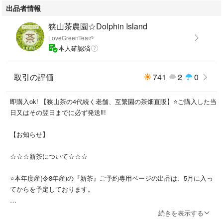
出品者情報
＊毎年、10月(未定日)以後の煎茶は全て『なつかし煎茶』となります。(^o
狭山茶農園☆Dolphin Island
^)/
LoveGreenTea🌱
本人確認済
☆互繁園のお茶豆知識☆
取引の評価
741
2
0
互繁園のオリジナル『なつかし煎茶』とは、
一番茶葉を深蒸しし、昔ながらのガラ(現在は、ほぼ見かけない道具とな
即購入ok! 【狭山茶の4代続く老舗、互繁園の茶畑直販】⭐️ご購入した当
りました。)という茶葉を煎る機械を使い、互繁園の生産者による長年の
日又はその翌日までに必ず発送‼︎!
経験と勘により絶妙な火加減を見極めながら、ていねいに時間をかけて仕
上げました。
【お知らせ】
春の一番煎茶より深煎りな為、美味しさも長持ちします。
☆☆☆新茶について☆☆☆
昔ながらの製法により仕上げたものなので、どこかなつかしい味や香りも
⭐️本年度産(令8年産)の『新茶』ご予約専用ページの出品は、5月に入っ
引き立ちます。このような風味から『なつかし煎茶』と命名されました♪
てからを予定しております。
【美味しく淹れる為に】
⭐️本年度産(令8年産)の販売価格は検討中です。出来る限り皆さまへのご
続きを表示する
◯しっかりと茶葉が泳ぐ急須をご使用ください
負担のないよう、農園の持続可能も見据えて検討致しますので、どうぞ