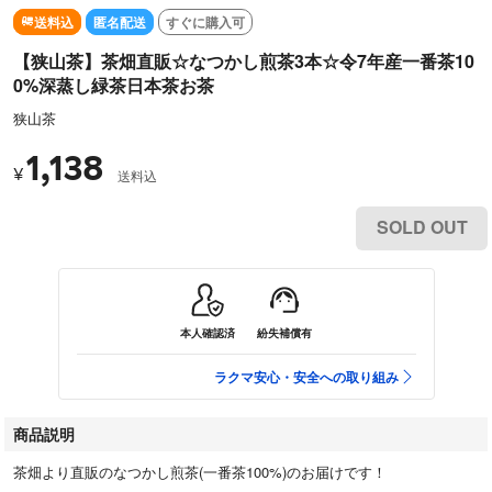
送料込
匿名配送
すぐに購入可
【狭山茶】茶畑直販☆なつかし煎茶3本☆令7年産一番茶10
0%深蒸し緑茶日本茶お茶
狭山茶
1,138
¥
送料込
SOLD OUT
本人確認済
紛失補償有
ラクマ安心・安全への取り組み
商品説明
茶畑より直販のなつかし煎茶(一番茶100%)のお届けです！