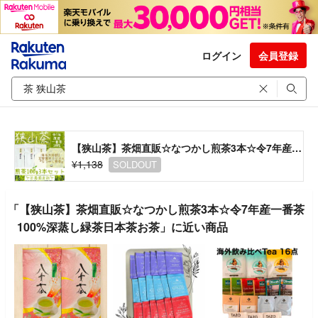
ログイン
会員登録
【狭山茶】茶畑直販☆なつかし煎茶3本☆令7年産一番茶100%深蒸し緑茶日本茶お茶
¥1,138
SOLDOUT
「【狭山茶】茶畑直販☆なつかし煎茶3本☆令7年産一番茶
100%深蒸し緑茶日本茶お茶」に近い商品