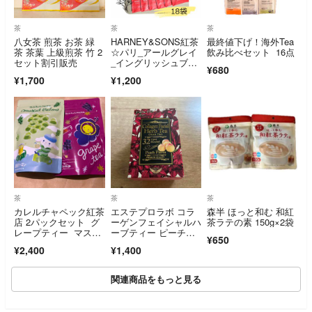
茶
茶
茶
八女茶 煎茶 お茶 緑
HARNEY&SONS紅茶
最終値下げ！海外Tea
茶 茶葉 上級煎茶 竹 2
☆パリ_アールグレイ
飲み比べセット 16点
セット割引販売
_イングリッシュブレ
¥680
ックファスト
¥1,700
¥1,200
茶
茶
茶
カレルチャペック紅茶
エステプロラボ コラ
森半 ほっと和む 和紅
店 2パックセット グ
ーゲンフェイシャルハ
茶ラテの素 150g×2袋
レープティー マスカ
ーブティー ピーチフ
¥650
ットウーロン 水出し
レーバー 10袋
¥2,400
¥1,400
スタンドパック 3gX8
関連商品をもっと見る