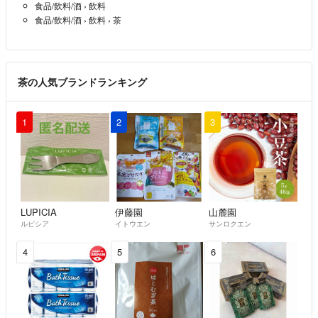
食品/飲料/酒
›
飲料
すが、蒸し時間により味や水色等にも大きな違いが出てきます。『茶
食品/飲料/酒
›
飲料
›
茶
葉、水色、味の違い』●浅蒸し→細長、黄金色、旨みと渋みがあり後味
スッキリ◯深蒸し→細かい茶葉(蒸し時間が長い為、蒸す後の揉む工程
で、柔らかくなった茶葉が崩れやすくなる為)、濃い緑色(深蒸しの特徴
である細かい茶葉がある為、緑に見えます。本来のお茶色は黄金色で
茶の人気ブランドランキング
す。細かい茶葉が沈んだ時に黄金色になるのでお分かりになると思いま
す^ ^)、渋みが和らぎまろやかな甘みとコクのある味。
1
2
3
※狭山の新茶詰み時期は4月下旬〜5月です。小売店は袋に詰めた時から
通常賞味期限1年です。より新鮮なものをお届けしたい為、同じ煎茶で
あっても私達生産者(狭山の茶組合加入農家)は半年の賞味期限としてい
ます。(^-^)
【⚠️注意】
LUPICIA
伊藤園
山麓園
ルピシア
イトウエン
サンロクエン
当園商品を転売によってご購入された商品の品質等の責任は一切負い兼
ねますのでご了承ください。
4
5
6