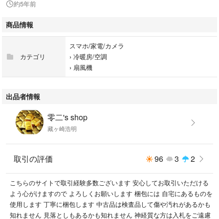
約5年前
商品情報
スマホ/家電/カメラ
カテゴリ
›
冷暖房/空調
›
扇風機
出品者情報
零二's shop
藏ヶ崎浩明
取引の評価
96
3
2
こちらのサイトで取引経験多数ございます 安心してお取引いただける
よう心がけますので よろしくお願いします 梱包には 自宅にあるものを
使用します 丁寧に梱包します 中古品は検査品して傷や汚れがあるかも
知れません 見落としもあるかも知れません 神経質な方は入札をご遠慮