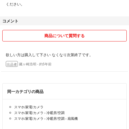
ください。
コメント
商品について質問する
欲しい方は購入して下さい なくなり次第終了です。
藏ヶ崎浩明
- 約5年前
出品者
同一カテゴリの商品
スマホ/家電/カメラ
スマホ/家電/カメラ
›
冷暖房/空調
スマホ/家電/カメラ
›
冷暖房/空調
›
扇風機