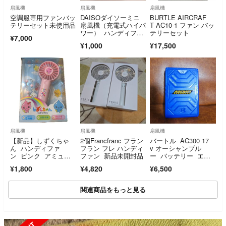
扇風機
扇風機
扇風機
空調服専用ファンバッ
DAISOダイソーミニ
BURTLE AIRCRAF
テリーセット未使用品
扇風機（充電式ハイパ
T AC10-1 ファン バッ
ワー） ハンディファ
テリーセット
¥7,000
ン ストラップ付き
¥1,000
¥17,500
扇風機
扇風機
扇風機
【新品】しずくちゃ
2個Francfranc フラン
バートル AC300 17
ん ハンディファ
フラン フレ ハンディ
v オーシャンブル
ン ピンク アミュー
ファン 新品未開封品
ー バッテリー エア
ズメント景品
ークラフト 空調服
¥1,800
¥4,820
¥6,500
関連商品をもっと見る
SOLD OUT