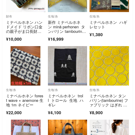
財布
生地/糸
生地/糸
ミナペルホネン ハン
新作 ミナペルホネ
ミナペルホネン ハギ
ドメイド リボン口金
ン minä perhonen タ
レセット
の親子がま口長財
ンバリン tambourin
¥1,380
布 ぽpomppia ブラウ
e イエロー yellow は
¥10,000
¥16,999
ン ポンピア
ぎれ 生地
生地/糸
生地/糸
生地/糸
ミナペルホネン fores
ミナペルホネン trol
ミナペルホネン タン
t wave × anemone 生
l トロール 生地 ハ
バリン(tambourine) フ
地 1m ネイビー
ギレ
ァブリック はぎれ 生
地 イエロー
¥22,000
¥4,100
¥8,900