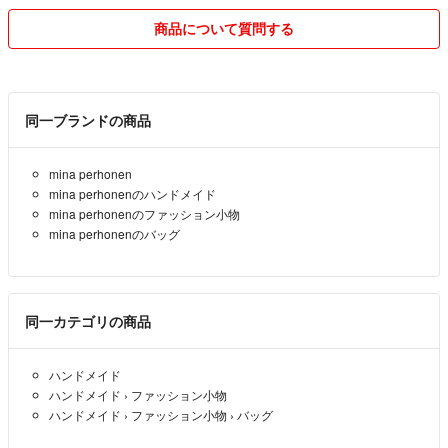
ローコストに抑えたいので小さくして
主に普通郵便として送ります。
商品について質問する
更にシワシワになる恐れになりますが
予めご了承くださいm(__)m
同一ブランドの商品
ノークレームノーリターンでご利用お願い致します
mina perhonen
mina perhonenのハンドメイド
mina perhonenのファッション小物
mina perhonenのバッグ
同一カテゴリの商品
ハンドメイド
ハンドメイド
›
ファッション小物
ハンドメイド
›
ファッション小物
›
バッグ