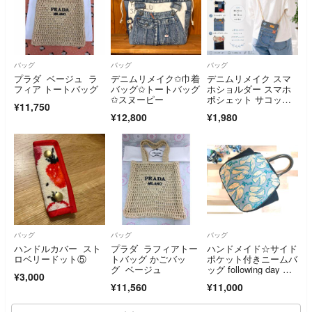
バッグ
バッグ
バッグ
プラダ ベージュ ラ
デニムリメイク✩巾着
デニムリメイク スマ
フィア トートバッグ
バッグ✩トートバッグ
ホショルダー スマホ
✩スヌーピー
ポシェット サコッシ
¥11,750
ュ ハンドメイド
¥12,800
¥1,980
バッグ
バッグ
バッグ
ハンドルカバー スト
プラダ ラフィアトー
ハンドメイド☆サイド
ロベリードット⑤
トバッグ かごバッ
ポケット付きニームバ
グ ベージュ
ッグ following day グ
¥3,000
レー×ブラック 本革持
¥11,560
¥11,000
ち手 ミナペルホネン
生地使用