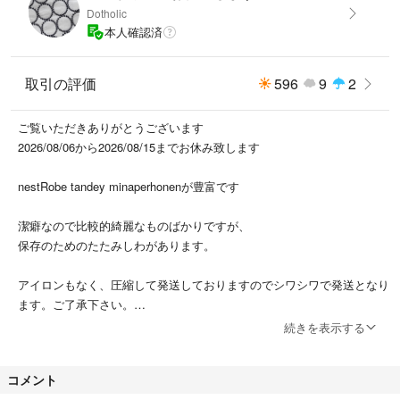
Dotholic
本人確認済
取引の評価
596
9
2
ご覧いただきありがとうございます
2026/08/06から2026/08/15までお休み致します
nestRobe tandey minaperhonenが豊富です
潔癖なので比較的綺麗なものばかりですが、
保存のためのたたみしわがあります。
アイロンもなく、圧縮して発送しておりますのでシワシワで発送となり
ます。ご了承下さい。
続きを表示する
交換返品不可でお願い致しますm(__)m
コメント
また殆ど送料込となり、