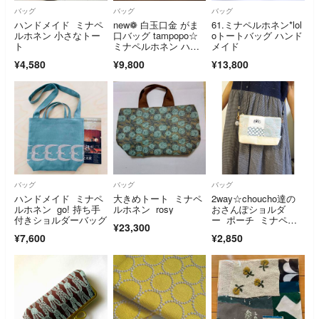
バッグ
バッグ
バッグ
ハンドメイド ミナペ
new❁ 白玉口金 がま
61.ミナペルホネン*lol
ルホネン 小さなトー
口バッグ tampopo☆
oトートバッグ ハンド
ト
ミナペルホネン ハン
メイド
ドメイド
¥4,580
¥9,800
¥13,800
バッグ
バッグ
バッグ
ハンドメイド ミナペ
大きめトート ミナペ
2way☆choucho達の
ルホネン go! 持ち手
ルホネン rosy
おさんぽショルダ
付きショルダーバッグ
ー ポーチ ミナペル
¥23,300
ホネン
¥7,600
¥2,850