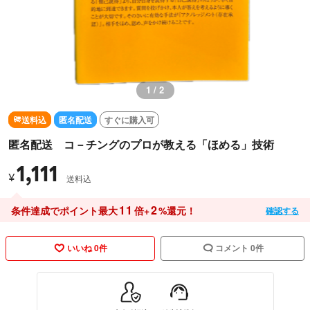
1 / 2
送料込
匿名配送
すぐに購入可
匿名配送 コ－チングのプロが教える「ほめる」技術
1,111
¥
送料込
11
2
条件達成でポイント最大
倍+
%還元！
確認する
いいね 0件
コメント 0件