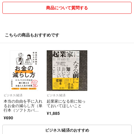
商品について質問する
なお、発送に際しましては、段ボールや箱のリサイクルもさせていただ
くこともございますので、ご了承ください📦
どうぞよろしくお願いします。
こちらの商品もおすすめです
ビジネス/経済
ビジネス/経済
本当の自由を手に入れ
起業家になる前に知っ
るお金の減らし方（単
ておいてほしいこと
行本（ソフトカバ
¥1,885
ー））
¥690
ビジネス/経済のおすすめ