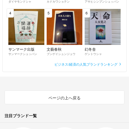
ダイヤモンドシャ
カドカワショテン
アサヒシンブンシュッパン
4
5
6
サンマーク出版
文藝春秋
幻冬舎
サンマークシュッパン
ブンゲイシュンジュウ
ゲントウシャ
ビジネス/経済の人気ブランドランキング
ページの上へ戻る
注目ブランド一覧