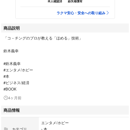
本人確認済
紛失補償有
ラクマ安心・安全への取り組み
商品説明
「コ－チングのプロが教える「ほめる」技術」
鈴木義幸
#鈴木義幸
#エンタメ/ホビー
#本
#ビジネス/経済
#BOOK
4ヶ月前
商品情報
エンタメ/ホビー
カテゴリ
›
本