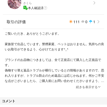
さくら
本人確認済
取引の評価
111
0
1
ご覧いただき、ありがとうございます。
家族皆で出品しています。禁煙家庭、ペットはおりません。気持ちの良
いお取引ができるよう、心がけております^_^
ブランドのお品物につきましては、全て正規店にて購入した正規品で
す。
偽物すり替え返品トラブルが横行しているとの情報がありますので、恐
れ入りますが、トラブル防止のため返品には応じかねます。何かご不安
な点がございましたら、ご購入前にお問い合わせくださいますよう、よ
ろしくお願いしますm(_ _)m
続きを表示する
また、他サイトでも出品しておりますため、お品物が無くなることもご
コメント
ざいますので、何卒ご了承ください。ご購入を検討されている場合は早
めにお願いします🤲