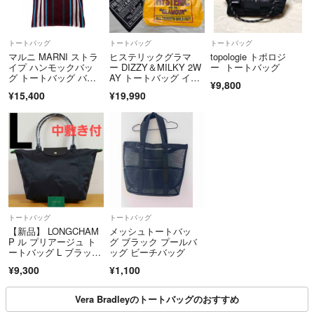
10000円〜 200円割引
割引き、同梱希望は必ず購入前にコメント下さい。
トートバッグ
トートバッグ
トートバッグ
マルニ MARNI ストラ
ヒステリックグラマ
topologie トポロジ
イプ ハンモックバッ
ー DIZZY＆MILKY 2W
ー トートバッグ
グ トートバッグ バー
AY トートバッグ イエ
¥9,800
ガンディ
ロー ショッパー ショ
¥15,400
¥19,990
ップ袋 紙袋 ラッピン
グ 巾着袋
トートバッグ
トートバッグ
【新品】 LONGCHAM
メッシュトートバッ
P ル プリアージュ ト
グ ブラック プールバ
ートバッグ L ブラック
ッグ ビーチバッグ
黒刺繍
¥9,300
¥1,100
Vera Bradleyのトートバッグのおすすめ