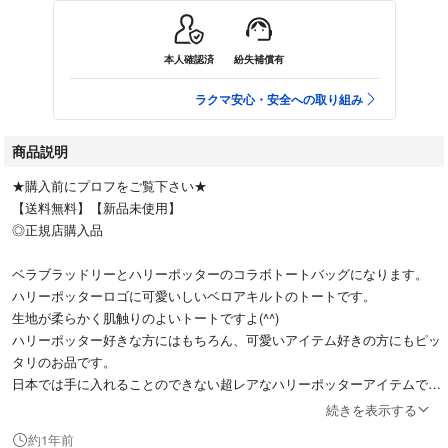
本人確認済
紛失補償有
ラクマ安心・安全への取り組み
商品説明
★購入前にプロフをご覧下さい★
【送料無料】【新品未使用】
◎正規店購入品
ベラブラッドリーとハリーポッターのコラボトートバッグになります。
ハリーポッターロゴに可愛いしいベロアキルトのトートです。
生地が柔らかく肌触りのよいトートですよ(^^)
ハリーポッター好きな方にはもちろん、可愛いアイテム好きの方にもピッ
タリのお品です。
日本では手に入れることのできない超レアなハリーポッターアイテムで
す！
続きを表示する
ぜひ、おひとついかがでしょうか♪
約1年前