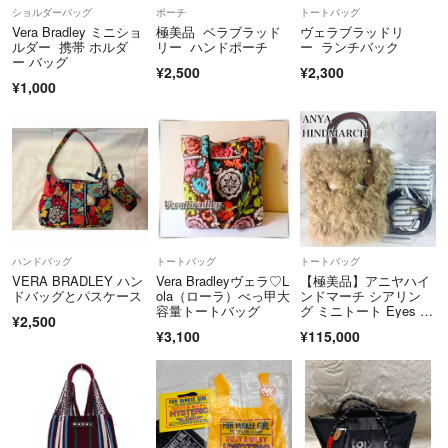
します。購入後の変更は出来ません。
ショルダーバッグ
ポーチ
トートバッグ
Vera Bradley ミニショ
極美品 ベラブラッド
ヴェラブラッドリ
基本1〜2日での発送完了を心掛けております。
ルダー 携帯 ホルダ
リー ハンドポーチ
ー ランチバック
ー バッグ
長期不在時は発送遅れます。
¥2,500
¥2,300
¥1,000
他社での同時出品もしているため売り切れの際は、先に購入された方を
優先致します。
キャンセル&取り置きはNGでお願いします。
上記ご理解の上ご購入お願いします。
それではあなたにとって良い物と出会えることを心よりお祈り申し上げ
ます。
ハンドバッグ
トートバッグ
トートバッグ
★ ★ ★ ★ ★ ★
VERA BRADLEY ハン
Vera Bradleyヴェラ♡L
【極美品】アニヤハイ
ここからは必要に応じてお読み下さい。
ドバッグとパスケース
ola（ローラ）べっ甲大
ンドマーチ シアリン
容量トートバッグ
グ ミニトート Eyes 2
¥2,500
way
★フォロー割★
¥3,100
¥115,000
フォローしていただいている方は下記お値段分値引きさせて頂きます(^
^)
2500円〜4999円 50円割引
5000円〜9999円 100円割引