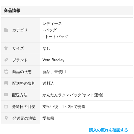
発送はメルカリ便を予定しています。
商品情報
追跡、補償もあり安心です。
発送サイズに合うよう軽く曲げて梱包します。
レディース
カテゴリ
›
バッグ
›
トートバッグ
【サイズ】
サイズ
なし
(cm)
32×27×13
ブランド
Vera Bradley
持ち手30
商品の状態
新品、未使用
【カラー】
配送料の負担
送料込
ブルー系
配送方法
かんたんラクマパック(ヤマト運輸)
ハリーポッターロゴ柄
発送日の目安
支払い後、1～2日で発送
発送元の地域
愛知県
********** 他にも色々出品中です♪*****************
購入の流れを確認する
#happyberryオススメ商品