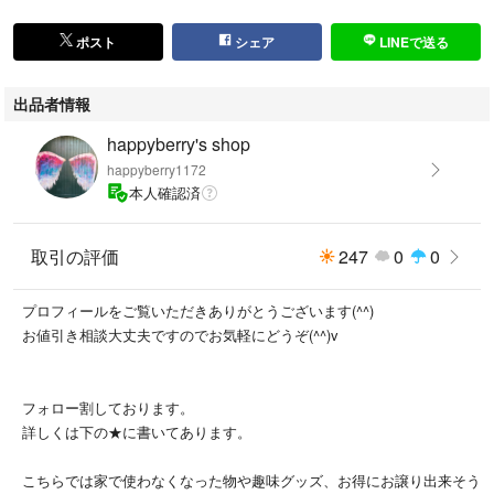
⇧ ⇧ ⇧ ⇧
出品中をこちらで見れます♪
ポスト
シェア
LINEで送る
（☑販売中のみ表示 にすると見やすいです。）
#happyberryバッグ
出品者情報
⇧ ⇧ ⇧ ⇧
バッグ関係はこちら
happyberry's shop
***************************************************
happyberry1172
本人確認済
#happyberryバッグ
#フォロー割あり
取引の評価
247
0
0
#happyberryオススメ商品
#VeraBradley
#ベラ
プロフィールをご覧いただきありがとうございます(^^)
#アメリカン
お値引き相談大丈夫ですのでお気軽にどうぞ(^^)v
#キルト
#ハリーポッター
#ハーマイオニー
フォロー割しております。
#ロン
詳しくは下の★に書いてあります。
#グリフィンドール
#ハッフルパフ
こちらでは家で使わなくなった物や趣味グッズ、お得にお譲り出来そう