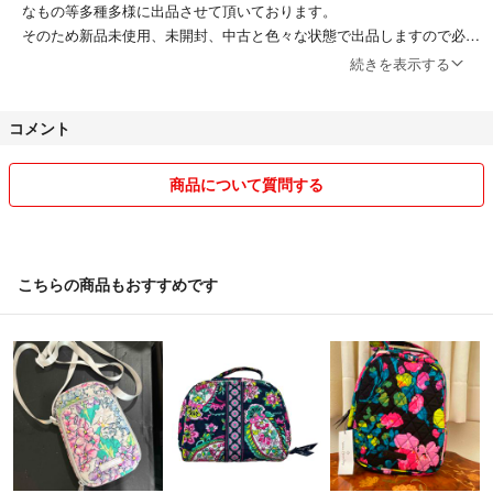
#レイブンクロー
なもの等多種多様に出品させて頂いております。
#スリザリン
そのため新品未使用、未開封、中古と色々な状態で出品しますので必ず
#トート
商品詳細欄はご覧の上ご購入下さい。
続きを表示する
#ベロア
夫婦揃って多趣味で購買意欲の塊りのOTKのため商品に統一性はありま
せんのでお許しください(汗)
コメント
ブランド品に関しましては記載がない限り新品未使用品です。アウトレ
ット品、輸入品などもございます。個体差がある場合もあるので完璧な
商品について質問する
at004065271
状態をお求めの方はご購入をお控え下さい。キルトやプリント柄は写真
と違う場合があります。基本ショップ袋、元箱は付属しません。箱、袋
希望はプラス送料でお付け可能な場合もあるのでコメント下さい。すり
替え防止の為返品は受付出来ません。
こちらの商品もおすすめです
では発送についてお伝えします。
〜梱包について〜
基本はかんたんラクマパック便を使用します。
メルカリ便と書かれているものはラクマパックと置き換えてください。
お安く提供するため、発送費用は極力抑えた発送方法になります。梱包
方法、補償等に指定がある場合は必ず購入前にコメントにて連絡お願い