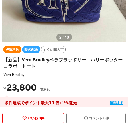
2 / 10
送料込
匿名配送
すぐに購入可
【新品】Vera Bradleyベラブラッドリー ハリーポッター
コラボ トート
Vera Bradley
23,800
¥
送料込
11
2
条件達成でポイント最大
倍+
%還元！
確認する
いいね 0件
コメント 0件