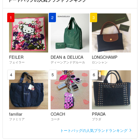
1
2
3
FEILER
DEAN & DELUCA
LONGCHAMP
フェイラー
ディーンアンドデルーカ
ロンシャン
4
5
6
familiar
COACH
PRADA
ファミリア
コーチ
プラダ
トートバッグの人気ブランドランキング