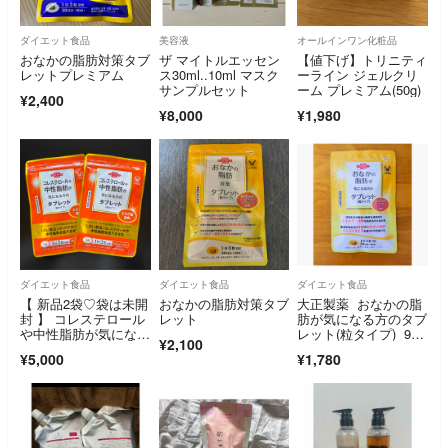
ダイエット食品
美容液
オールインワン化粧品
おなかの脂肪対策タブ
ザ マイトルエッセン
【値下げ】トリニティ
レットプレミアム
ス30ml..10ml マスク
ーライン ジェルクリ
サンプルセット
ーム プレミアム(50g)
¥2,400
¥8,000
¥1,980
ダイエット食品
ダイエット食品
ダイエット食品
【 新品2袋♡袋は未開
おなかの脂肪対策タブ
大正製薬 おなかの脂
封 】 コレステロール
レット
肪が気になる方のタブ
や中性脂肪が気になる
レット(粒タイプ) 90
¥2,100
方のタブレット
粒 30日分
¥5,000
¥1,780