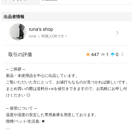
出品者情報
runa's shop
runa ｜ 即購入OKです！
取引の評価
447
1
0
─ ご挨拶 ─
新品・未使用品を中心に出品しています。
ご覧いただいた方にとって、お値打ちなものが見つかれば嬉しいです。
まとめ買いの際は送料分+αを値引きできますので、お気軽にお申し付
けください ◎
─ 保管について ─
温度や湿度の安定した専用倉庫を用意しております。
喫煙/ペット/生活臭: ✖