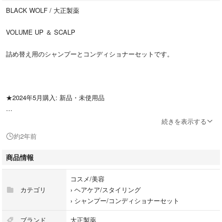
BLACK WOLF / 大正製薬
VOLUME UP ＆ SCALP
詰め替え用のシャンプーとコンディショナーセットです。
★2024年5月購入: 新品・未使用品
直射日光・高温多湿を避け、冷暗所にて保管しております。
続きを表示する
約2年前
未開封での品質期限はありません。
商品情報
─**─
コスメ/美容
カテゴリ
›
ヘアケア/スタイリング
お手続きから1-2日内の発送、翌日～翌々日がお届けの目安となります。
›
シャンプー/コンディショナーセット
ご検討のほど、よろしくお願いいたします！
ブランド
大正製薬