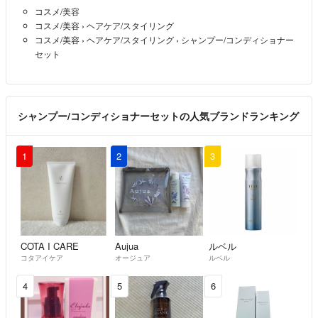
コスメ/美容
コスメ/美容
›
ヘアケア/スタイリング
コスメ/美容
›
ヘアケア/スタイリング
›
シャンプー/コンディショナー
セット
シャンプー/コンディショナーセットの人気ブランドランキング
1
2
3
COTA I CARE
Aujua
ルベル
コタアイケア
オージュア
ルベル
4
5
6