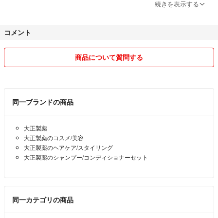
─ 配送 ─
続きを表示する
「未定」の場合、あて先により宅急便コンパクトまたはレターパックに
てお送りいたします。
コメント
商品について質問する
同一ブランドの商品
大正製薬
大正製薬のコスメ/美容
大正製薬のヘアケア/スタイリング
大正製薬のシャンプー/コンディショナーセット
同一カテゴリの商品