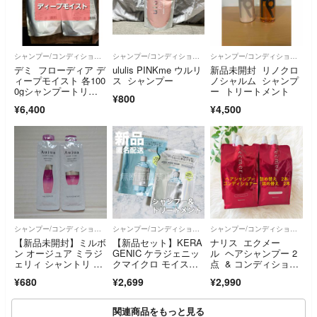
シャンプー/コンディショナーセット
シャンプー/コンディショナーセット
シャンプー/コンディショナーセット
デミ フローディア デ
ululis PINKme ウルリ
新品未開封 リノクロ
ィープモイスト 各100
ス シャンプー
ノシャルム シャンプ
0gシャンプートリー
ー トリートメント
¥800
トメント
¥6,400
¥4,500
シャンプー/コンディショナーセット
シャンプー/コンディショナーセット
シャンプー/コンディショナーセット
【新品未開封】ミルボ
【新品セット】KERA
ナリス エクメー
ン オージュア ミラジ
GENIC ケラジェニッ
ル ヘアシャンプー 2
ェリィ シャントリ 9
クマイクロ モイスト
点 & コンディショナ
ミリセット
リペア シャンプー ＆
ー 2点 詰め替え用合
¥680
¥2,699
¥2,990
トリートメント 詰め
計4点
替え
関連商品をもっと見る