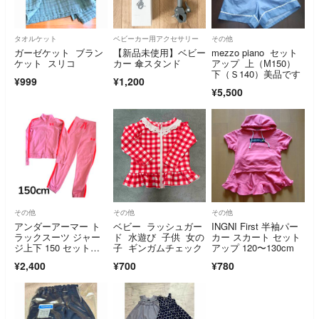
タオルケット
ベビーカー用アクセサリー
その他
ガーゼケット ブラン
【新品未使用】ベビー
mezzo piano セット
ケット スリコ
カー 傘スタンド
アップ 上（М150）
下（Ｓ140）美品です
¥999
¥1,200
¥5,500
その他
その他
その他
アンダーアーマー ト
ベビー ラッシュガー
INGNI First 半袖パー
ラックスーツ ジャー
ド 水遊び 子供 女の
カー スカート セット
ジ上下 150 セットア
子 ギンガムチェック
アップ 120〜130cm
ップ ピンク
¥2,400
¥700
¥780