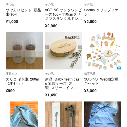
その他
その他
その他
つけえりセット 新品
3COINS サンタワンピ
3coins クリップファ
未使用
ース100～110cmクリ
ン
スマスサンタ風ドレス
¥1,000
¥2,500
キッズ
¥2,980
哺乳ビン
その他
知育玩具
スリコ 哺乳瓶 260m
新品 Baby teeth cas
3COINS Web限定屋
l 2本セット
e 乳歯ケース 木
台セット
製 スリーコイン
¥999
¥3,000
ズ スリコ
¥1,450