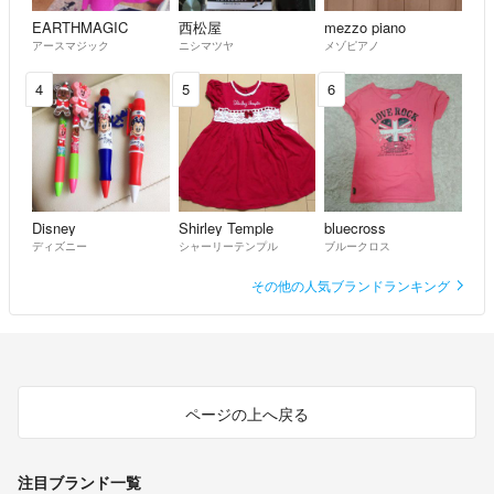
EARTHMAGIC
西松屋
mezzo piano
アースマジック
ニシマツヤ
メゾピアノ
4
5
6
Disney
Shirley Temple
bluecross
ディズニー
シャーリーテンプル
ブルークロス
その他の人気ブランドランキング
ページの上へ戻る
注目ブランド一覧