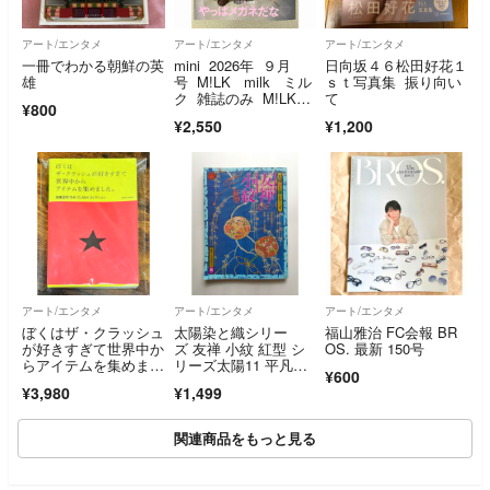
アート/エンタメ
アート/エンタメ
アート/エンタメ
一冊でわかる朝鮮の英
mini 2026年 ９月
日向坂４６松田好花１
雄
号 M!LK milk ミル
ｓｔ写真集 振り向い
ク 雑誌のみ M!LKス
て
¥800
ペシャル付録付き 特
¥2,550
¥1,200
別付録 サングラスな
し
アート/エンタメ
アート/エンタメ
アート/エンタメ
ぼくはザ・クラッシュ
太陽染と織シリー
福山雅治 FC会報 BR
が好きすぎて世界中か
ズ 友禅 小紋 紅型 シ
OS. 最新 150号
らアイテムを集めまし
リーズ太陽11 平凡社1
¥600
た。高橋浩司著
977年発行
¥3,980
¥1,499
関連商品をもっと見る