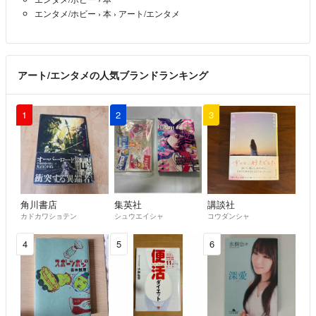
エンタメ/ホビー
›
本
›
アート/エンタメ
アート/エンタメの人気ブランドランキング
1
2
3
角川書店
集英社
講談社
カドカワショテン
シュウエイシャ
コウダンシャ
4
5
6