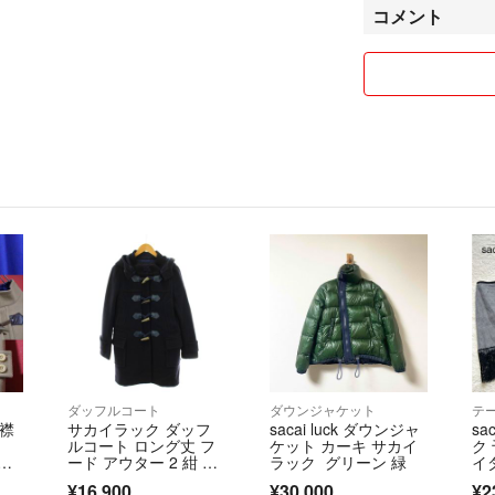
コメント
いについては商品
ださい。
気になる点がござ
コメントのやり取
たします。
質問者様が回答内
ん。
もし確認前に自分
いますがもう一度
他アプリでも出品
いますので予告無
また、新たに出品
気になる商品がご
ダッフルコート
ダウンジャケット
テ
基本的には値下げ
 襟
サカイラック ダッフ
sacai luck ダウンジャ
sa
をされる場合は希
ルコート ロング丈 フ
ケット カーキ サカイ
ク
物によっては若干
フ
ード アウター 2 紺 ネ
ラック グリーン 緑
イ
イビー
プ
望に沿えない場合
¥16,900
¥30,000
¥2