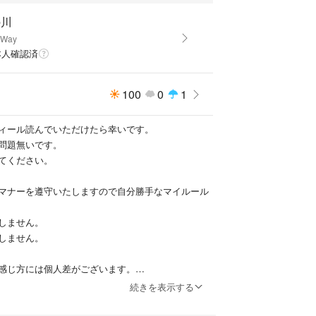
の川
 Way
本人確認済
100
0
1
ィール読んでいただけたら幸いです。
問題無いです。
てください。
マナーを遵守いたしますので自分勝手なマイルール
しません。
しません。
感じ方には個人差がございます。
正確にお伝えする事を心掛けますが、些細な見落と
続きを表示する
ません。
の洗えば落ちる軽度な匂い、新品購入時からする匂