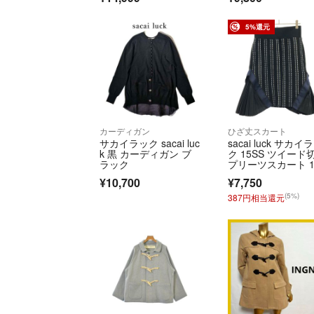
5%還元
カーディガン
ひざ丈スカート
サカイラック sacai luc
sacai luck サカイ
k 黒 カーディガン ブ
ク 15SS ツイード
ラック
プリーツスカート 1
SLU870 ブラック 
¥10,700
¥7,750
(5%)
387円相当還元