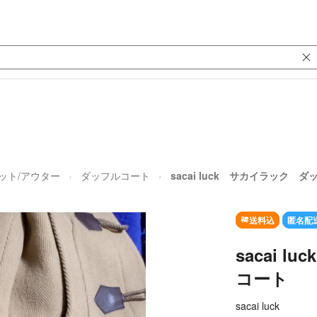
ット/アウター
ダッフルコート
sacai luck サカイラック 
送料込
匿名配
sacai 
コート
sacai luck