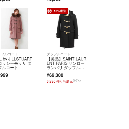
即購入申請、大歓迎です。
購入いただける場合は是非お声かけください。
10%還元
の出品です。
りませんので、偽物を出品する事もございません。
ーは一次流通購入品のみです。NIKE、SNKRS、正規
購入した物のみです。
しません。
ッフルコート
ダッフルコート
LL by JILLSTUART
【美品】SAINT LAUR
濡れ防止など必要な対策は致しますが、リサイクル
ロッシーモッサ ダ
ENT PARIS サンロー
梱包となります。
フルコート
ランパリ ダッフルコ
ート サイズ 36 レディ
出来るだけ小さめに梱包し発送させていただきま
,999
¥69,300
ース 2014年モデル ロ
ゴ刻印 トグル アウタ
(10%)
6,930円相当還元
ー ブラック 黒 イタリ
ア製
ておりますが、この取引において私に落ち度や問題
せんでした。
です。
や評価は真摯に受け止めます）