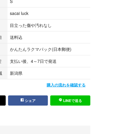
S
sacai luck
目立った傷や汚れなし
担
送料込
かんたんラクマパック(日本郵便)
安
支払い後、4～7日で発送
域
新潟県
購入の流れを確認する
シェア
LINEで送る