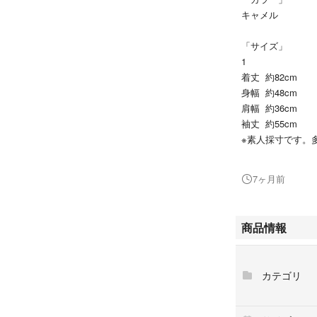
キャメル
「サイズ」
1
着丈 約82cm
身幅 約48cm
肩幅 約36cm
袖丈 約55cm
※素人採寸です。
「クオリティー」
7ヶ月前
ウール90%
ナイロン10%
裏地 キュプラ10
商品情報
「コンディション
中古品なので多少
カテゴリ
受けられません。