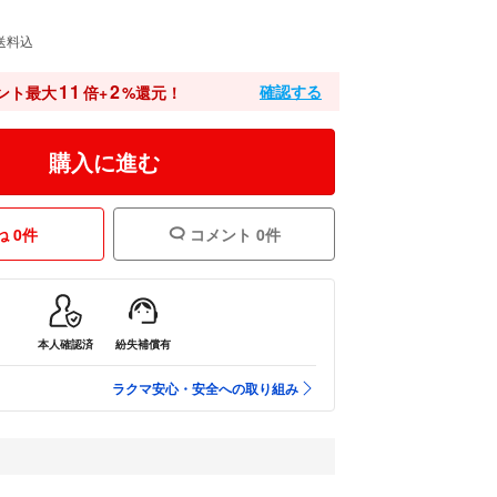
送料込
11
2
確認する
ント最大
倍+
%還元！
購入に進む
 0件
コメント 0件
本人確認済
紛失補償有
ラクマ安心・安全への取り組み