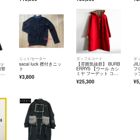
コメント無しでの
複数点まとめてご
手元にある物のみ
偽物は所持してお
NIKEのスニーカ
取扱店で私自身が
二次流通で購入は
ニット/セーター
ダッフルコート
ダ
ラッ
sacai luck 襟付きニッ
【雰囲気抜群】 BURB
JI
商品により破損や
切替
ト
ERRYS 【ウール カシ
フ
資材を用いた簡易
5S
ミヤ フーデット コー
ッ
¥3,800
2
ト】38 ノバチェッ
畳める物は畳み、
¥25,300
¥5
ク バーバリーズ s260
す。
6063
評価に悪いが付い
点は一切ございま
完全なる不当評価
（正当なクレーム