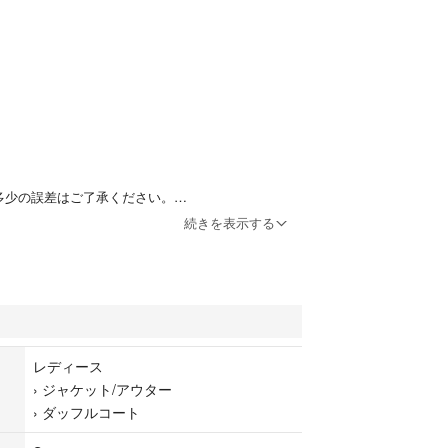
多少の誤差はご了承ください。
続きを表示する
0%
」
レディース
の着用感はあるかとは思いますが、特に難点等は見
›
ジャケット/アウター
›
ダッフルコート