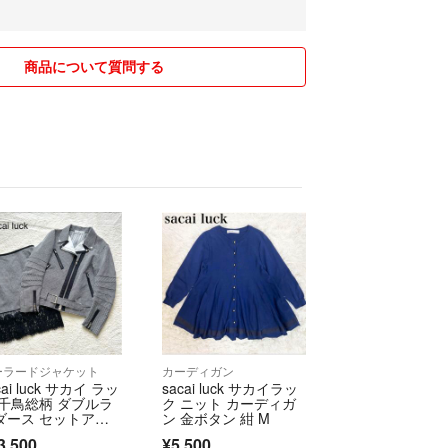
説明文に記載いたしませんのであらかじめご了承く
いましたら気軽にコメントください。
商品について質問する
りは内容に関わらず全てを一定時間経過後に削除い
容を確認前に削除してしまう事もあるかもしれませ
のコメントが削除されていた場合はお手数ではござ
コメントしてください。
しております。古着屋で買い取ってもらう事もござ
く出品を取り止める事が多々ございます。
し直す事が多々ございます。
ざいましたら早めにご検討いただけたら幸いです。
ーラードジャケット
カーディガン
無しでご検討いただきたいですが、もし値下げ交渉
cai luck サカイ ラッ
sacai luck サカイラッ
望金額をご提示ください。
 千鳥総柄 ダブルラ
ク ニット カーディガ
の値下げ交渉なら検討させていただきますが、ご希
ダース セットアッ
ン 金ボタン 紺 M
もございますのであらかじめご了承ください。
3,500
¥5,500