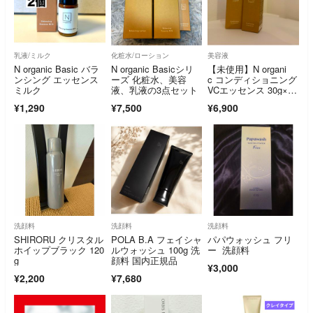
乳液/ミルク
化粧水/ローション
美容液
N organic Basic バラ
N organic Basicシリ
【未使用】N organi
ンシング エッセンス
ーズ 化粧水、美容
c コンディショニング
ミルク
液、乳液の3点セット
VCエッセンス 30g×2
本
¥1,290
¥7,500
¥6,900
洗顔料
洗顔料
洗顔料
SHIRORU クリスタル
POLA B.A フェイシャ
パパウォッシュ フリ
ホイップブラック 120
ルウォッシュ 100g 洗
ー 洗顔料
g
顔料 国内正規品
¥3,000
¥2,200
¥7,680