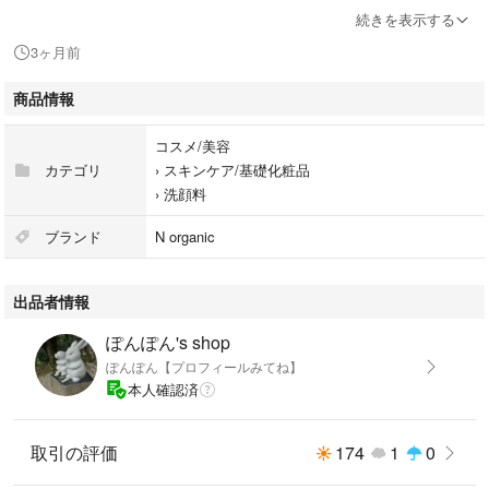
いたします
続きを表示する
3ヶ月前
※こちらの商品は『N organic Vie クリアホイップ フォーム本品(150mL 約
2ヶ月分)』専用のリフィルです。
商品情報
0430 530050400
コスメ/美容
N organic Vie クリアホイップフォーム リフィル （2回分） 300ｍL ブラン
カテゴリ
›
スキンケア/基礎化粧品
ド：N organic
›
洗顔料
ブランド
N organic
出品者情報
ぽんぽん's shop
ぽんぽん【プロフィールみてね】
本人確認済
取引の評価
174
1
0