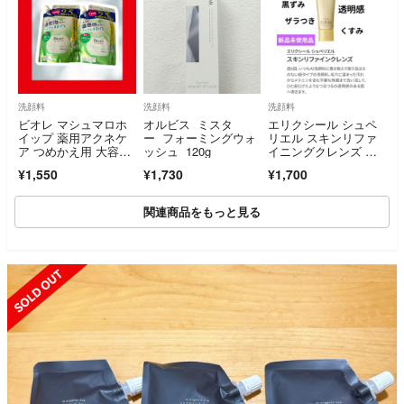
洗顔料
洗顔料
洗顔料
ビオレ マシュマロホ
オルビス ミスタ
エリクシール シュペ
イップ 薬用アクネケ
ー フォーミングウォ
リエル スキンリファ
ア つめかえ用 大容
ッシュ 120g
イニングクレンズ 洗
量 2.5回分 2個セット
顔料 角質除去 ザラつ
¥1,550
¥1,730
¥1,700
き 黒ずみ 透明感 クレ
イ 新品 未使用
関連商品をもっと見る
SOLD OUT