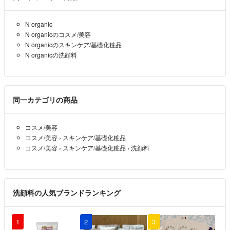
୨୧┈┈┈┈┈┈┈┈┈┈┈┈┈┈┈୨୧
N organic
未就学児年子の子育て中です。日中は仕事をしておりバタバタと毎日を
N organicのコスメ/美容
過ごしてます。
N organicのスキンケア/基礎化粧品
タイミングにより返信や発送などお時間頂く時もあるかと思いますご了
N organicの洗顔料
承くださいませ☆☆
୨୧・・・・・・・・・・・・・・・・・・・୨୧
発送に関して
同一カテゴリの商品
୨୧・・・・・・・・・・・・・・・・・・・୨୧
◇配送方法が匿名配送・未定・着払いとあります。
コスメ/美容
出品中に配送方法を変更する事もあります。
コスメ/美容
›
スキンケア/基礎化粧品
コスメ/美容
›
スキンケア/基礎化粧品
›
洗顔料
◆基本的に、リサイクル梱包です。
ダンボールやクッション材、クッション封筒、
梱包紙など一度使われた梱包材の中で
私が使えそうと判断したものを再利用してます。
洗顔料の人気ブランドランキング
◇服など圧縮する事があります。
◆服などに対して発送前にアイロンかけは
1
2
3
行いません。服の畳みシワなどありましたら