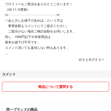
プロフィールご覧頂きありがとうございます！
（24.11.13更新）
୨୧┈┈┈┈┈┈┈┈┈┈┈┈┈┈┈୨୧
◇あと少しお値下げあれば…という方は
希望金額もコメントにてご提示ください。
ご提示がない場合ご検討金額をお伺いします。
但し、1000円以下や未使用品は
基本お値下げ不可です。
コメント頂いても返信しない時もあります。
◆今後出品数を増やしていく予定です。
続きを表示する
出品停止&新規出品する事があります。
コメント
◇即購入OK
◇いいね、コメントありがとうございます。
商品について質問する
同じ名前で他サイト出品してます。
出品見直しや他サイトで売れた品物は
コメントやり取り中でも出品停止いたします。
(＞人＜)
同一ブランドの商品