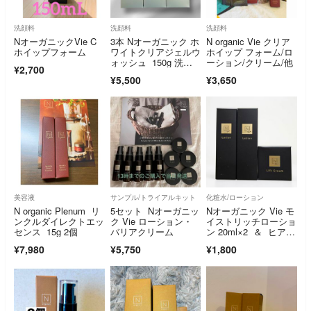
洗顔料
洗顔料
洗顔料
NオーガニックVie C
3本 Nオーガニック ホ
N organic Vie クリア
ホイップフォーム
ワイトクリアジェルウ
ホイップ フォーム/ロ
ォッシュ 150g 洗顔
ーション/クリーム/他
¥2,700
料
¥5,500
¥3,650
美容液
サンプル/トライアルキット
化粧水/ローション
N organic Plenum リ
5セット Nオーガニッ
Nオーガニック Vie モ
ンクルダイレクトエッ
ク Vie ローション・
イストリッチローショ
センス 15g 2個
バリアクリーム
ン 20ml×2 ＆ ヒアル
アップリフトクリー
¥7,980
¥5,750
¥1,800
ム 10g