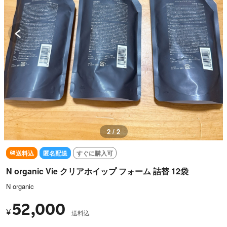
2 / 2
送料込
匿名配送
すぐに購入可
N organic Vie クリアホイップ フォーム 詰替 12袋
N organic
52,000
¥
送料込