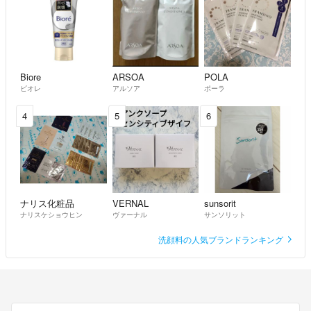
ご購入者様で整えをお願いします。
୨୧・・・・・・・・・・・・・・・・・・・୨୧
出品したものに関して
୨୧・・・・・・・・・・・・・・・・・・・୨୧
Biore
ARSOA
POLA
ビオレ
アルソア
ポーラ
◆全て個人宅での自宅保管です。
4
5
6
◇気になる点はなんなりとコメントをください。
しばらく出品を優先にして説明を簡素にしております。
◆ペットは飼っておりません。
（犬用品の出品は実家のものです）
ナリス化粧品
VERNAL
sunsorit
◇喫煙者もおりません
ナリスケショウヒン
ヴァーナル
サンソリット
洗顔料の人気ブランドランキング
最後まで一読いただきありがとうございます‼︎
お互いが気持ちの良いお取引をできるよう努めてます。
よろしくお願いします。(*˙︶˙*)☆*°