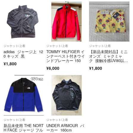
ジャケット/上着
ジャケット/上着
ジャケット/上着
adidas ジャージ上 12
TOMMY HILFIGER イ
【新品未開封品】ミニ
0 キッズ 黒
ンナーベスト付きウイ
オンズ ミャクミャ
ンドブレーカー 150
ク 接触冷感UV80以上
¥1,800
パーカー130
¥6,000
¥1,800
ジャケット/上着
ジャケット/上着
新品未使用 THE NORT
UNDER ARMOUR パ
H FACE ジャージ フル
ーカー 160cm