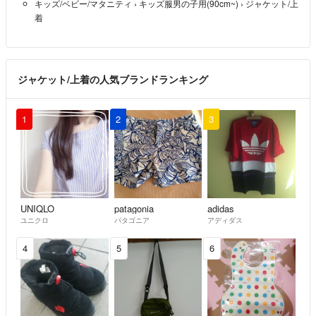
キッズ/ベビー/マタニティ
›
キッズ服男の子用(90cm~)
›
ジャケット/上
着
ジャケット/上着の人気ブランドランキング
1
2
3
UNIQLO
patagonia
adidas
ユニクロ
パタゴニア
アディダス
4
5
6