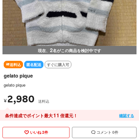
2
現在、
名がこの商品を検討中です
送料込
匿名配送
すぐに購入可
gelato pique
gelato pique
2,980
¥
送料込
11
条件達成でポイント最大
倍還元！
確認する
いいね 2件
コメント 0件