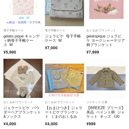
母子手帳ケース
母子手帳ケース
おくるみ/ブランケット
gelato pique キャンデ
ジェラピケ 母子手帳
gelatopique ジェラピ
ィ柄母子手帳ケー
ケース M
ケ ヨークシャーテリア
ス M
柄ブランケット
¥7,000
¥5,980
¥7,999
おくるみ/ブランケット
おくるみ/ブランケット
ジャケット/上着
ジェラートピケ パウ
【おまけつき】ジェラ
【BREEZE ブリーズ】
ダーベアブランケット
ートピケブランケッ
美品 ペイント柄 ジャ
&ソックス
ト くまのおくるみ
ケット キッズ 120
¥4,000
¥4,000
¥999