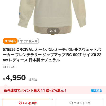
3 / 6
送料込
すぐに購入可
578526 ORCIVAL オーシバル オーチバル ◆スウェットパ
ーカー フレンチテリー ジップアップ RC-9007 サイズ0 22
aw レディース 日本製 ナチュラル
ORCIVAL
4,950
¥
送料込
11
2
条件達成でポイント最大
倍+
%還元！
確認する
いいね 0件
コメント 0件