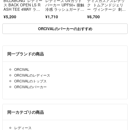
BILLABONG レディー
レディース UVカット
ディスカスアスレチッ
ス BACK OPEN LS R
パーカー UPF50+ 接触
ク トムアンドジェリ
ASH TEE 4WAY ラッ
冷感 ラッシュガードつ
ー ヴィンテージ 刺
シュガード UPF50
ば付き
繡 パーカー M
¥5,200
¥1,710
¥6,700
＋ ロンT
ORCIVALのパーカーのおすすめ
同一ブランドの商品
ORCIVAL
ORCIVALのレディース
ORCIVALのトップス
ORCIVALのパーカー
同一カテゴリの商品
レディース