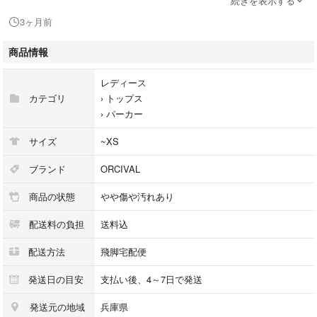
続きを表示する
[商品名]
3ヶ月前
フレンチテリー ジップアップ
[型式番号/モデル]
商品情報
RC-9007
[ランク]
レディース
AB（状態の良い中古品)
カテゴリ
›
トップス
全体もしくは一部に少々の汚れや傷・使用感などが見られますが、目立つ
›
パーカー
程のダメージはなく比較的状態の良いお品です。
[カラー]
サイズ
~XS
ナチュラル
[製造国]
ブランド
ORCIVAL
日本製
商品の状態
やや傷や汚れあり
[サイズ]
0
配送料の負担
送料込
[サイズ詳細]
【トップス】
配送方法
飛脚宅配便
身幅：44
着丈：55
発送日の目安
支払い後、4～7日で発送
袖丈：60
発送元の地域
兵庫県
※上記の採寸は全てcm単位になります。