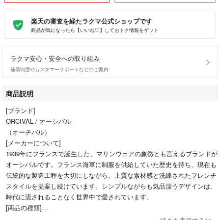
楽天の審査を経たラクマ公式ショップです
商品が気になったら【いいね♡】しておトク情報をゲット
ラクマ安心・安全への取り組み
補償制度やカスタマーサポートなどのご案内
商品説明
[ブランド]
ORCIVAL / オーシバル
（オーチバル）
[メーカーについて]
1939年にフランスで誕生した、マリンウェアの象徴とも言えるブランドが
オーシバルです。フランス海軍に制服を供給していた歴史を持ち、現在も
伝統的な製造工程を大切にしながら、上質な素材感と洗練されたフレンチ
スタイルを提案し続けています。シンプルながらも気品漂うデザインは、
時代に流されることなく世界中で愛されています。
[商品の種類]
◆スウェットパーカー