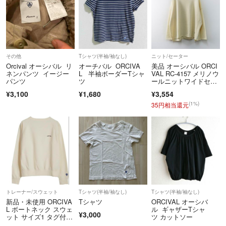
その他
Tシャツ(半袖/袖なし)
ニット/セーター
Orcival オーシバル リ
オーチバル ORCIVA
美品 オーシバル ORCI
ネンパンツ イージー
L 半袖ボーダーTシャ
VAL RC-4157 メリノウ
パンツ
ツ
ールニットワイドセー
ター F＼アイボリー プ
¥3,100
¥1,680
¥3,554
ルオーバー オーチバル
【2400015047331】
(1%)
35円相当還元
トレーナー/スウェット
Tシャツ(半袖/袖なし)
Tシャツ(半袖/袖なし)
新品・未使用 ORCIVA
Tシャツ
ORCIVAL オーシバ
L ボートネック スウェ
ル ギャザーTシャ
¥3,000
ット サイズ1 タグ付
ツ カットソー
き ECRU