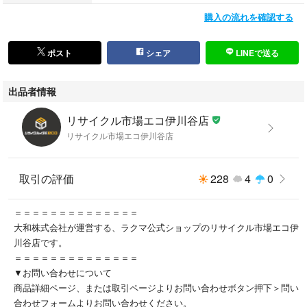
購入の流れを確認する
[付属]
※画像にあるものが全てになります
[年式]
ポスト
シェア
LINEで送る
22aw
[備考]
出品者情報
レディース/Ladys/女性用
管理区分：アパレル/衣料品/ウェア/トップス/スウェット/パーカー
リサイクル市場エコ伊川谷店
管理番号：0230578526_sw
リサイクル市場エコ伊川谷店
取引の評価
228
4
0
＝＝＝＝＝＝＝＝＝＝＝＝＝＝
大和株式会社が運営する、ラクマ公式ショップのリサイクル市場エコ伊
川谷店です。
＝＝＝＝＝＝＝＝＝＝＝＝＝＝
▼お問い合わせについて
商品詳細ページ、または取引ページよりお問い合わせボタン押下＞問い
合わせフォームよりお問い合わせください。