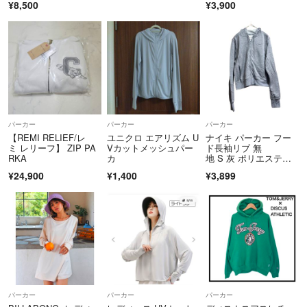
¥8,500
¥3,900
パーカー
パーカー
パーカー
【REMI RELIEF/レ
ユニクロ エアリズム U
ナイキ パーカー フー
ミ レリーフ】 ZIP PA
Vカットメッシュパー
ド長袖リブ 無
RKA
カ
地 S 灰 ポリエステ
ル スポーツ
¥24,900
¥1,400
¥3,899
パーカー
パーカー
パーカー