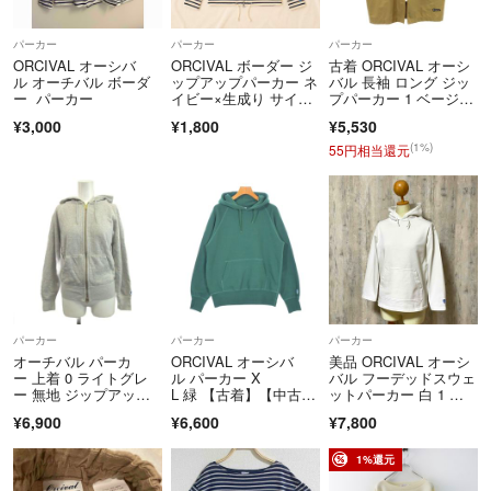
▼特商法
https://fril.jp/ts/official/law/a368/
パーカー
パーカー
パーカー
▼返品特約
ORCIVAL オーシバ
ORCIVAL ボーダー ジ
古着 ORCIVAL オーシ
https://fril.jp/ts/official/law/a368/#return_policy
ル オーチバル ボーダ
ップアップパーカー ネ
バル 長袖 ロング ジッ
ー パーカー
イビー×生成り サイズ
プパーカー 1 ベージュ
1
系 レディース
¥3,000
¥1,800
¥5,530
(1%)
55円相当還元
パーカー
パーカー
パーカー
オーチバル パーカ
ORCIVAL オーシバ
美品 ORCIVAL オーシ
ー 上着 0 ライトグレ
ル パーカー X
バル フーデッドスウェ
ー 無地 ジップアッ
L 緑 【古着】【中古】
ットパーカー 白 1 日
プ フード付き
【送料無料】
本製
¥6,900
¥6,600
¥7,800
1%還元