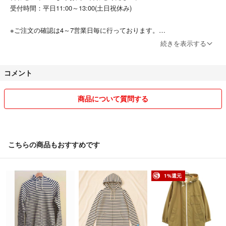
受付時間：平日11:00～13:00(土日祝休み)
※ご注文の確認は4～7営業日毎に行っております。
※お値引きの対応は出来かねます。
続きを表示する
※営業時間外のお問い合わせに関しては翌営業日の受付となります。
※商品に関するお問合せの際は該当商品の「管理番号(10桁)」をお伝え
コメント
ください。
※土日祝日の営業と出荷行っておりません。出荷までに4～7営業日程お
時間をいただいております。
商品について質問する
※商品は店頭にて併売しているため、完売する場合がございます。
※店頭受け渡しは行っておりません。
▼お取引について
こちらの商品もおすすめです
当店はラクマの規約に則り営業させて頂いております。
特定のお客様に対するお取り置きや専用ページには対応できかねます。
またお問い合わせの有無に関わらず、ご購入は先着順とさせて頂いてお
1%還元
ります。
＝＝＝＝＝＝＝＝＝＝＝＝＝
こちらのアカウントはラクマ公式パートナーの大和株式会社によって運
営されています。