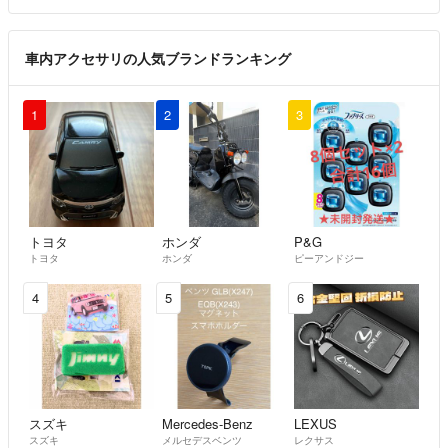
車内アクセサリの人気ブランドランキング
1
2
3
トヨタ
ホンダ
P&G
トヨタ
ホンダ
ピーアンドジー
4
5
6
スズキ
Mercedes-Benz
LEXUS
スズキ
メルセデスベンツ
レクサス