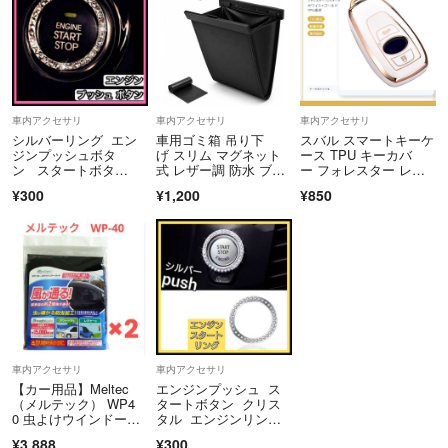
車内アクセサリ
車内アクセサリ
車内アクセサリ
シルバーリング エン
車用ゴミ箱 吊り下
スバル スマートキーケ
ジンプッシュボタ
げ スリム マグネット
ース TPU キーカバ
ン スタートボタ
式 レザー調 防水 ブラ
ー フォレスター レヴ
ン 車内アクセサリー
ック
ォーグ 白金
¥300
¥1,200
¥850
車内アクセサリ
車内アクセサリ
【カー用品】Meltec
エンジンプッシュ ス
（メルテック） WP4
タートボタン クリス
0 虫よけウインドーネ
タル エンジンリン
ットフロントドア用リ
グ スイッチ シルバー
¥3,888
¥300