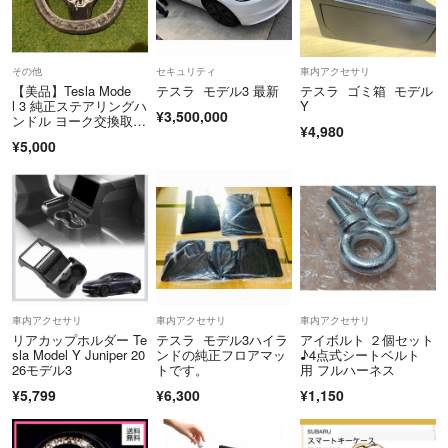
その他
セキュリティ
車内アクセサリ
【美品】Tesla Mode
テスラ モデル3 最新
テスラ ゴミ箱 モデル
l 3 純正ステアリングハ
Y
¥3,500,000
ンドル ヨーク交換取外
¥4,980
し
¥5,000
車内アクセサリ
車内アクセサリ
車内アクセサリ
リアカップホルダー Te
テスラ モデル3ハイラ
アイボルト ２個セット
sla Model Y Juniper 20
ンドの純正フロアマッ
♪4点式シートベルト
26モデル3
トです。
用 フルハーネス
¥5,799
¥6,300
¥1,150