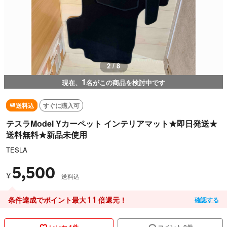
2 / 8
1
現在、
名がこの商品を検討中です
送料込
すぐに購入可
テスラModel Yカーペット インテリアマット★即日発送★
送料無料★新品未使用
TESLA
5,500
¥
送料込
11
条件達成でポイント最大
倍還元！
確認する
いいね 1件
コメント 0件