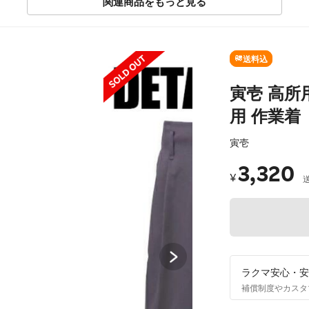
関連商品をもっと見る
SOLD OUT
送料込
寅壱 高所用
用 作業着
寅壱
3,320
¥
ラクマ安心・安
補償制度やカスタ