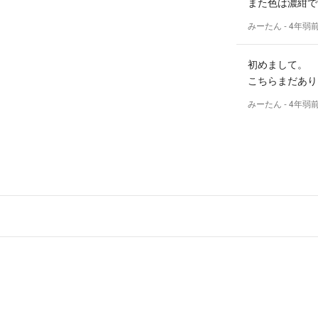
また色は濃紺で
みーたん
- 4年弱
初めまして。
こちらまだあり
みーたん
- 4年弱
コメントありが
サイズはこちら
よろしくお願い
すけころ
出品者
サイズW95は
か？
k
- 約4年前
７０になります