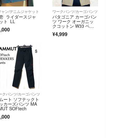
ジャン/デニムジャケット
ワークパンツ/カーゴパンツ
壱 ライダースジャ
パタゴニア カーゴパン
ット LL
ツ ワーク オーガニッ
クコットン W33 ベー
,000
ジュ カーキ ボタンフ
¥4,999
ライ メンズ ボトム
ス ズボンアウトドア
ークパンツ/カーゴパンツ
ムート ソフテックト
ッカーズパンツ MA
MUT SOFtech
,000