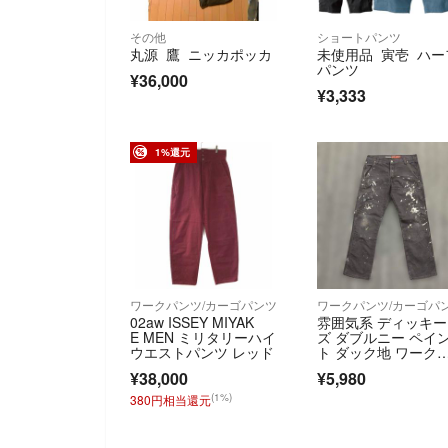
その他
ショートパンツ
丸源 鷹 ニッカポッカ
未使用品 寅壱 ハー
パンツ
¥36,000
¥3,333
1%還元
ワークパンツ/カーゴパンツ
ワークパンツ/カーゴパ
02aw ISSEY MIYAK
雰囲気系 ディッキー
E MEN ミリタリーハイ
ズ ダブルニー ペイ
ウエストパンツ レッド
ト ダック地 ワーク
ンツ レギュラー ス
¥38,000
¥5,980
レート W32 L30
(1%)
380円相当還元