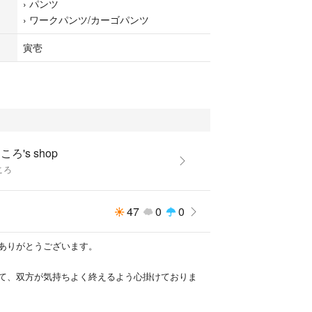
›
パンツ
›
ワークパンツ/カーゴパンツ
寅壱
ころ's shop
ころ
47
0
0
ありがとうございます。
て、双方が気持ちよく終えるよう心掛けておりま