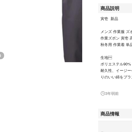
商品説明
寅壱 新品
メンズ 作業服 
作業ズボン 寅壱 高所
秋冬用 作業着 単
0
生地
ポリエステル90%
耐久性、イージー
りのいい綿をプラ
キープ。
3年弱前
商品情報