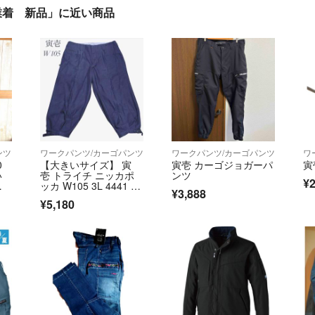
 作業着 新品」に近い商品
ンツ
ワークパンツ/カーゴパンツ
ワークパンツ/カーゴパンツ
ワ
0
【大きいサイズ】 寅
寅壱 カーゴジョガーパ
寅
い
壱 トライチ ニッカポ
ンツ
¥2
ッカ W105 3L 4441 作
¥3,888
業着
¥5,180