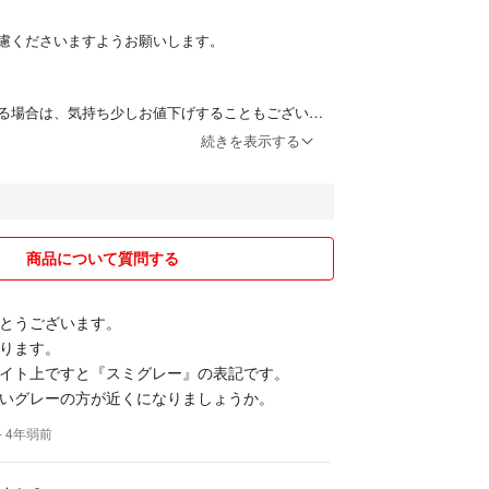
慮くださいますようお願いします。
る場合は、気持ち少しお値下げすることもございま
はご連絡くだされば対応いたします。
続きを表示する
マナー、言葉遣い等、気持ちよくお取引ができなそ
合は、お断りさせて頂くことがございます。
商品について質問する
とうございます。
ります。
イト上ですと『スミグレー』の表記です。
いグレーの方が近くになりましょうか。
- 4年弱前