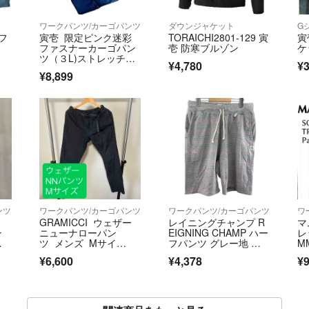
ワークパンツ/カーゴパンツ
ダウンジャケット
G
フ
寅壱 限定ピンク迷彩
TORAICHI2801-129 寅
寅
ファスナーカーゴパン
壱 防寒ブルゾン
ケ
ツ（３L)ストレッチヒ
¥4,780
¥3
ッコリーデニム
¥8,899
ンツ
ワークパンツ/カーゴパンツ
ワークパンツ/カーゴパンツ
ワ
GRAMICCI ウェザー
レイニングチャンプ R
マ
ン
ニューナローパン
EIGNING CHAMP ハー
レ
パ
ツ メンズ Mサイ
フパンツ グレー地 レ
M
ト
ズ ブラック
ッド ブルー ボーダ
¥6,600
¥4,378
¥9
ー メンズ