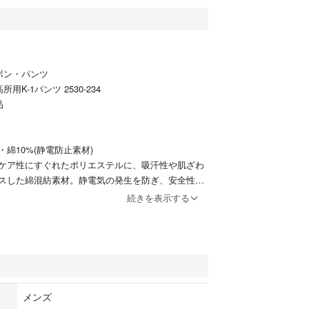
ズボン・パンツ
用K-1パンツ 2530-234
品
・綿10%(静電防止素材)
ケア性にすぐれたポリエステルに、吸汗性や肌ざわ
スした綿混紡素材。静電気の発生を防ぎ、安全性を
続きを表示する
メンズ