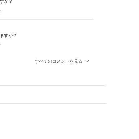
すか？
前
ますか？
前
すべてのコメントを見る
とうございます。
写真の70のものしかありません。
申し上げます。
- 約4年前
ありますか？またあるとしたら何色があります
。