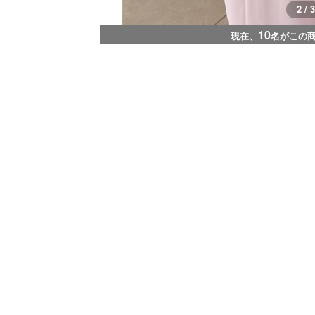
3 / 3
10
現在、
名がこの