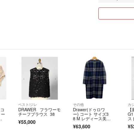
❇︎他のアプリで
多々あります。基
提示して下さった
気持ちの良いお取
ます。
ベスト/ジレ
その他
カ
 コ
DRAWER フラワーモ
Drawer(ドゥロワ
【
リー
チーフブラウス 38
ー) コート サイズ3
G
イ
8 M レディース美
ス
¥55,000
品 ダブルフェイスチ
¥63,600
¥5
ェックコート 6525-29
9-0720 ネイビー×ライ