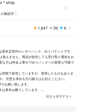
pi＊shop
本人確認済
1,847
39
6
送は基本定形外かレターパック、ゆうパケットです。
は負えません。商品が紛失しても受け取り通知をお
配な方は料金上乗せでゆうパックへの変更も可能で
麗な状態で保管していますが、使用したものもありま
や、完璧を求める方の購入はお控えください。
NRでお願い致します。
置きは基本お断りしています。
のにより可能です♬お気軽にコメントください☆その
続きを表示する
下さるとありがたいです(*^^*)
気ない値下げ交渉は気分悪いのでやめてください(;