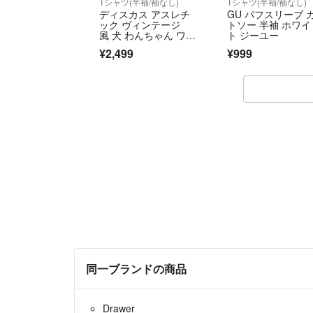
Tシャツ(半袖/袖なし)
Tシャツ(半袖/袖なし)
ディスカス アスレチ
GU パフスリーブ 
ック ヴィンテージ
トソー 半袖 ホワイ
風 犬 わんちゃん ワイ
ト ジーユー
ド Tシャツ オーバーサ
¥2,499
¥999
イズ
同一ブランドの商品
Drawer