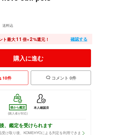
送料込
11
2
確認する
ント最大
倍+
%還元！
購入に進む
 10件
コメント 0件
後から鑑定
本人確認済
(購入者が対応)
後、鑑定を受けられます
品受け取り後、KOMEHYOによる判定を利用できま