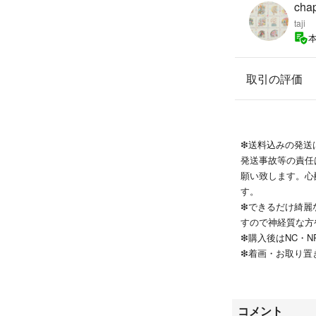
cha
taji
取引の評価
❇︎送料込みの発
発送事故等の責任
願い致します。心
す。
❇︎できるだけ綺
すので神経質な方
❇︎購入後はNC・
❇︎着画・お取り
❇︎値下げ交渉も
際はお値段提示して
（質問逃げ、買う
コメント
_;)）