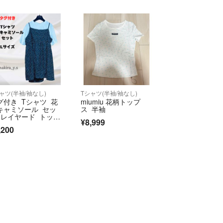
ャツ(半袖/袖なし)
Tシャツ(半袖/袖なし)
グ付き Tシャツ 花
miumiu 花柄トップ
キャミソール セッ
ス 半袖
 レイヤード トップ
¥8,999
 Lサイズ
,200