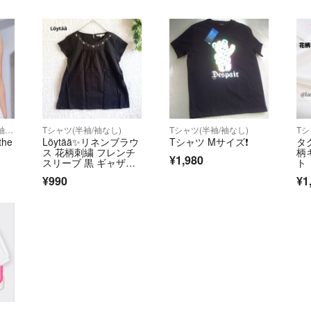
トグレー×マルチ 長袖/
秋/冬/ノーカラー/チェ
ック柄/千鳥格子/リバ
ーシブル
シャツ/ブラウス(半袖/袖なし)
Tシャツ(半袖/袖なし)
Tシャツ(半袖/袖なし)
Tシ
the
Löytää✨️リネンブラウ
Tシャツ Mサイズ❗️
タ
ス 花柄刺繍 フレンチ
柄
¥1,980
スリーブ 黒 ギャザ
ト
ー 夏服M
ス
¥990
¥1