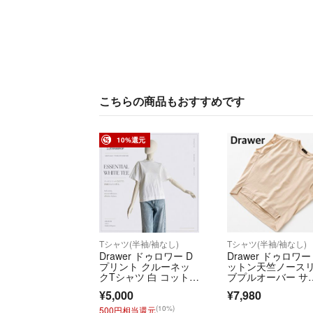
こちらの商品もおすすめです
10%還元
Tシャツ(半袖/袖なし)
Tシャツ(半袖/袖なし)
Drawer ドゥロワー D
Drawer ドゥロワー
プリント クルーネッ
ットン天竺ノース
クTシャツ 白 コット
ブプルオーバー サ
ン 日本製
ズ2
¥5,000
¥7,980
(10%)
500円相当還元