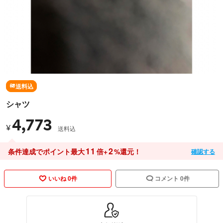
送料込
シャツ
4,773
¥
送料込
11
2
条件達成でポイント最大
倍+
%還元！
確認する
いいね 0件
コメント 0件