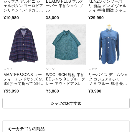
シップス アルビニ シ
BEAMS PLUS プルオ
KENZO ケンゾーパ
ェルボタン ヨーロピア
ーバー 半袖シャツ ブ
リ 新品 メンズ ヴェル
ンリネン ワイドカラー
ルー
ディ 半袖 開襟 シャ
ドレスシャツ
ツ S〜Mサイズ ホワイ
¥10,980
¥8,000
¥29,990
ト レッド
シャツ
シャツ
シャツ
MAATEE&SONS マー
WOOLRICH 総柄 半袖
リーバイス デニムシャ
ティーアンドサンズ 25
BDシャツ XL ブルーグ
ツ カジュアルシャ
SS 折って折って SHIR
レー アウトドア XL
ツ M ブルー 無地 長
TS JACKET シルク
袖 ■GY70
¥55,990
¥5,880
¥3,900
混 ウールリネンシャ
ツ 長袖チェックシャ
ツ ネイビー MT5103-0
シャツのおすすめ
009B
同一カテゴリの商品