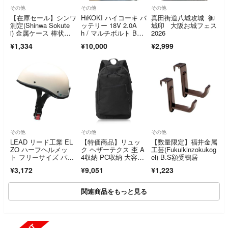
その他
その他
その他
【在庫セール】シンワ
HiKOKI ハイコーキ バ
真田街道八城攻城 御
測定(Shinwa Sokute
ッテリー 18V 2.0A
城印 大阪お城フェス
i) 金属ケース 棒状温
h / マルチボルト BSL
2026
度計
36A18 2個セット⁠
¥1,334
¥10,000
¥2,999
その他
その他
その他
LEAD リード工業 EL
【特価商品】リュッ
【数量限定】福井金属
ZO ハーフヘルメッ
ク ヘザーテクス 杢 A
工芸(Fukuikinzokukog
ト フリーサイズ パー
4収納 PC収納 大容
ei) B.S額受鴨居
ルホワイト
量 19リットル
¥3,172
¥9,051
¥1,223
関連商品をもっと見る
SOLD OUT