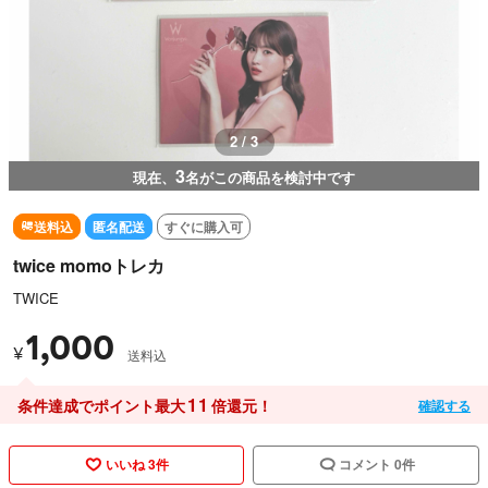
2 / 3
3
現在、
名がこの商品を検討中です
送料込
匿名配送
すぐに購入可
twice momoトレカ
TWICE
1,000
¥
送料込
11
条件達成でポイント最大
倍還元！
確認する
いいね 3件
コメント 0件