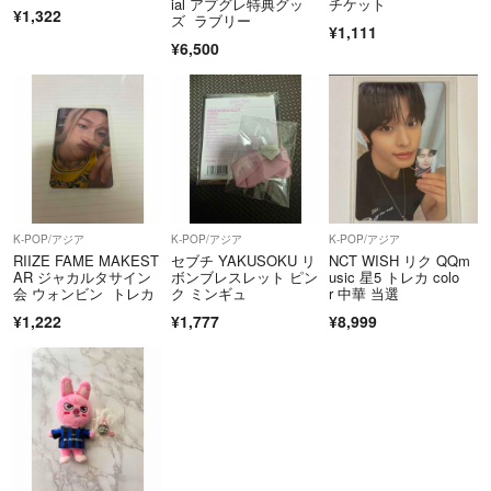
ial アプグレ特典グッ
チケット
¥1,322
ズ ラブリー
¥1,111
¥6,500
K-POP/アジア
K-POP/アジア
K-POP/アジア
RIIZE FAME MAKEST
セブチ YAKUSOKU リ
NCT WISH リク QQm
AR ジャカルタサイン
ボンブレスレット ピン
usic 星5 トレカ colo
会 ウォンビン トレカ
ク ミンギュ
r 中華 当選
¥1,222
¥1,777
¥8,999