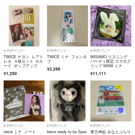
K-POP/アジア
K-POP/アジア
K-POP/アジア
TWICE ナヨン レアト
TWICE ミナ フォンタ
MISAMO リスニング
レカ ４枚セット icカ
ブ
パーティ限定 スマホグ
ード ポップアップ
リップ MINA ミナ
¥2,299
¥1,250
¥11,111
K-POP/アジア
K-POP/アジア
K-POP/アジア
twice ミナ ノート
twice ready to be Spec
東方神起 みなとぶらり