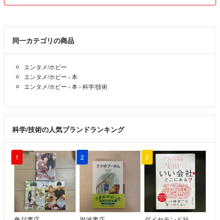
同一カテゴリの商品
エンタメ/ホビー
エンタメ/ホビー
›
本
エンタメ/ホビー
›
本
›
科学/技術
科学/技術の人気ブランドランキング
1
2
3
角川書店
岩波書店
ダイヤモンド社