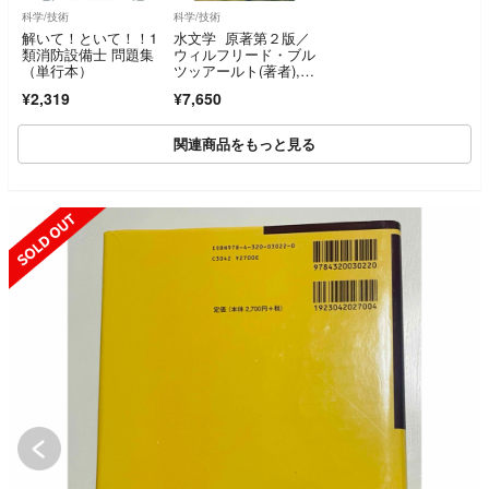
科学/技術
科学/技術
解いて！といて！！1
水文学 原著第２版／
類消防設備士 問題集
ウィルフリード・ブル
（単行本）
ツッアールト(著者),杉
田倫明(訳者),筑波大学
¥2,319
¥7,650
水文科学研究室(監修)
関連商品をもっと見る
SOLD OUT