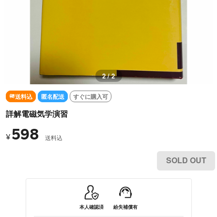
2 / 2
送料込
匿名配送
すぐに購入可
詳解電磁気学演習
598
¥
送料込
SOLD OUT
本人確認済
紛失補償有