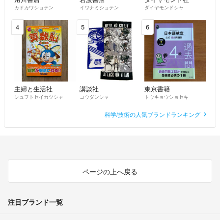
カドカワショテン
イワナミショテン
ダイヤモンドシャ
4
5
6
主婦と生活社
講談社
東京書籍
シュフトセイカツシャ
コウダンシャ
トウキョウショセキ
科学/技術の人気ブランドランキング
ページの上へ戻る
注目ブランド一覧