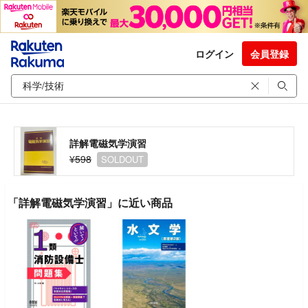
ログイン
会員登録
詳解電磁気学演習
¥598
SOLDOUT
「詳解電磁気学演習」に近い商品