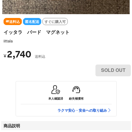
送料込
匿名配送
すぐに購入可
イッタラ バード マグネット
iittala
2,740
¥
送料込
SOLD OUT
本人確認済
紛失補償有
ラクマ安心・安全への取り組み
商品説明