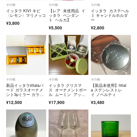
その他
その他
その他
イッタラ KIVI キビ
【レア 未使用品 イ
イッタラ カステヘル
〈レモン〉マリメッコ
ッタラ ペンダン
ミ キャンドルホルダ
ト ヘルカ】
ー
¥3,800
¥5,500
¥2,800
その他
その他
その他
新品イッタラiittalaバ
イッタラ クリスマ
【新品未使用】Iittal
ード ガラスオーナメ
ス オーナメントボー
a ステンレストレ
ント3pミラー カラ
ル ムーミン アップ
イ ノベルティ
ー シルバー
ル
¥12,500
¥17,900
¥3,480