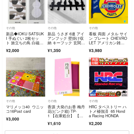
その他
その他
その他
新品◆IOKU SATSUK
新品 うさぎ 6連 アイ
看板 両面 メタル サイ
I 手ぬぐい 2枚セッ
アンフック 壁掛け収
ン プレート CHEVRO
ト 旅立ちの鳥 白磁の
納 キーフック 玄関収
LET アメリカン雑
花瓶
納 鍵掛け 小物収納 イ
貨 インテリア雑貨 新
¥2,000
¥1,350
¥3,980
ンテリア雑貨 ラビッ
品未使用 No.Y
ト ウォールフック
その他
その他
その他
マリメッコ40 ウニッ
香源 大発のお香 梅丹
HRC タペストリー ハ
コ16Post card
花(ピンク箱) TP-
トメ補強済 65 Hond
1 【在庫処分】 【在
a Racing HONDA
¥3,000
庫セール】 【数量限
¥1,610
¥2,200
定】 【送料無
料】 【人気商品】