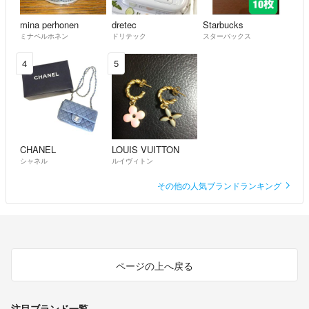
mina perhonen
dretec
Starbucks
ミナペルホネン
ドリテック
スターバックス
4
5
CHANEL
LOUIS VUITTON
シャネル
ルイヴィトン
その他の人気ブランドランキング
ページの上へ戻る
注目ブランド一覧