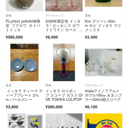
置物
グラス/カップ
置物
PL-yhtiot pollo50体限
2026年限定色 イッタ
Kivi グリーン 60m
定 フクロウ オイバ
ラ / エッセンス ホワ
m キビ イッタラ マリ
トイッカ
イトワイン ローズ 2
メッコ 3
個セット ペア ワイン
¥580,000
¥6,500
¥2,400
グラス シャンパング
ラス
食器
置物
グラス/カップ
イッタラ ティーマ デ
イッタラ ロリポッ
iittalaアイノアアルト
ィーププレート 21c
プ スコープ ガラス OI
ボウル165㎜ ＆タンブ
m パールグレー
VA TOIKKA LOLIPOP
ラー220ml箱入りペア
¥3,800
¥280,000
¥6,100